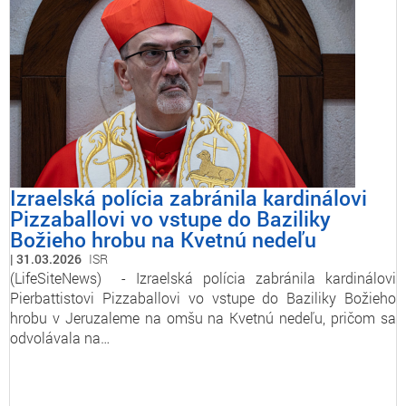
Izraelská polícia zabránila kardinálovi
Pizzaballovi vo vstupe do Baziliky
Božieho hrobu na Kvetnú nedeľu
31.03.2026
ISR
(LifeSiteNews) - Izraelská polícia zabránila kardinálovi
Pierbattistovi Pizzaballovi vo vstupe do Baziliky Božieho
hrobu v Jeruzaleme na omšu na Kvetnú nedeľu, pričom sa
odvolávala na…