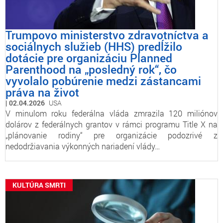
Trumpovo ministerstvo zdravotníctva a
sociálnych služieb (HHS) predĺžilo
dotácie pre organizáciu Planned
Parenthood na „posledný rok“, čo
vyvolalo pobúrenie medzi zástancami
práva na život
02.04.2026
USA
V minulom roku federálna vláda zmrazila 120 miliónov
dolárov z federálnych grantov v rámci programu Title X na
„plánovanie rodiny“ pre organizácie podozrivé z
nedodržiavania výkonných nariadení vlády…
KULTÚRA SMRTI