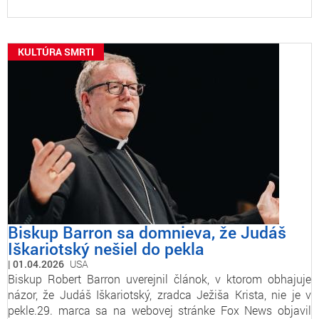
KULTÚRA SMRTI
Biskup Barron sa domnieva, že Judáš
Iškariotský nešiel do pekla
01.04.2026
USA
Biskup Robert Barron uverejnil článok, v ktorom obhajuje
názor, že Judáš Iškariotský, zradca Ježiša Krista, nie je v
pekle.29. marca sa na webovej stránke Fox News objavil