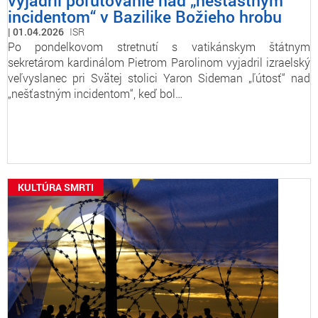
vyjadril poľutovanie nad „nešťastným
incidentom“ v Bazilike Božieho hrobu
01.04.2026
ISR
Po pondelkovom stretnutí s vatikánskym štátnym
sekretárom kardinálom Pietrom Parolinom vyjadril izraelský
veľvyslanec pri Svätej stolici Yaron Sideman „ľútosť“ nad
„nešťastným incidentom“, keď bol…
KULTÚRA SMRTI