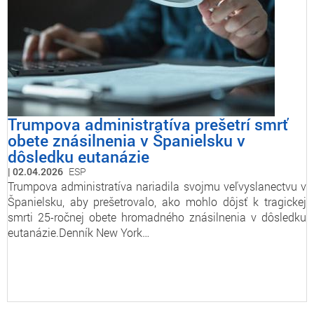
Trumpova administratíva prešetrí smrť
obete znásilnenia v Španielsku v
dôsledku eutanázie
02.04.2026
ESP
Trumpova administratíva nariadila svojmu veľvyslanectvu v
Španielsku, aby prešetrovalo, ako mohlo dôjsť k tragickej
smrti 25-ročnej obete hromadného znásilnenia v dôsledku
eutanázie.Denník New York…