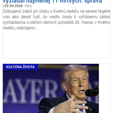
vyžiadal najmenej 11 mŕtvych: správa
02.04.2026
NGA
Ozbrojenci zabili pri útoku v Kvetnú nedeľu na severe Nigérie
viac ako desať ľudí, čo viedlo úrady k vyhláseniu zákaz
vychádzania s cieľom obnoviť poriadok.29. marca, v Kvetnú
nedeľu, ozbrojenci…
KULTÚRA ŽIVOTA