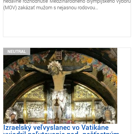
nedávne rozhodnutie Medzinárodného olympijského výboru
(MOV) zakázať mužom s nejasnou rodovou…
NEUTRAL
Izraelský veľvyslanec vo Vatikáne