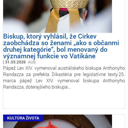
Biskup, ktorý vyhlásil, že Cirkev
zaobchádza so ženami „ako s občanmi
druhej kategórie“, bol menovaný do
významnej funkcie vo Vatikáne
31.03.2026
AUS
Pápež Lev XIV. vymenoval austrálskeho biskupa Anthonyho
Randazza za prefekta Dikastéria pre legislatívne texty.25.
marca pápež Lev XIV. vymenoval biskupa Anthonyho
Randazza, doterajšieho biskupa…
KULTÚRA ŽIVOTA