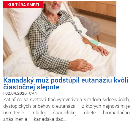
KULTÚRA SMRTI
Kanadský muž podstúpil eutanáziu kvôli
čiastočnej slepote
02.04.2026
CAN
Zatiaľ čo sa svetová tlač vyrovnávala s radom srdcervúcich,
dystopických príbehov o eutanázii – z ktorých najnovším je
usmrtenie mladej španielskej obete hromadného
znásilnenia –, kanadská tlač…