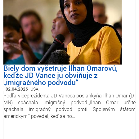
Biely dom vyšetruje Ilhan Omarovú,
keďže JD Vance ju obviňuje z
„imigračného podvodu“
02.04.2026
USA
Podľa viceprezidenta JD Vancea poslankyňa Ilhan Omar (D-
MN) spáchala imigračný podvod.„Ilhan Omar určite
spáchala imigračný podvod proti Spojeným štátom
americkým,“ povedal, keď sa ho…