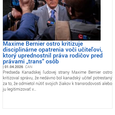
Maxime Bernier ostro kritizuje
disciplinárne opatrenia voči učiteľovi,
ktorý uprednostnil práva rodičov pred
právami „trans“ osôb
01.04.2026
CAN
Predseda Kanadskej ľudovej strany Maxime Bernier ostro
kritizoval správu, že nedávno bol kanadský učiteľ potrestaný
za to, že odmietol nútiť svojich žiakov k transrodovosti alebo
ju legitimizovať v…