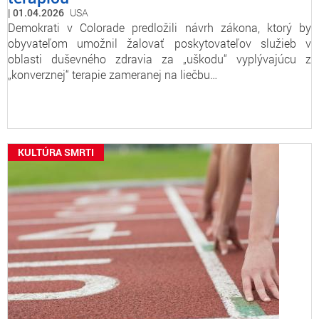
01.04.2026
USA
Demokrati v Colorade predložili návrh zákona, ktorý by
obyvateľom umožnil žalovať poskytovateľov služieb v
oblasti duševného zdravia za „uškodu“ vyplývajúcu z
„konverznej“ terapie zameranej na liečbu…
KULTÚRA SMRTI