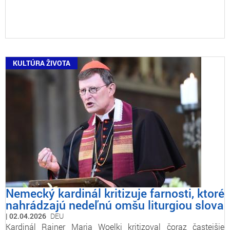
KULTÚRA ŽIVOTA
Nemecký kardinál kritizuje farnosti, ktoré
nahrádzajú nedeľnú omšu liturgiou slova
02.04.2026
DEU
Kardinál Rainer Maria Woelki kritizoval čoraz častejšie