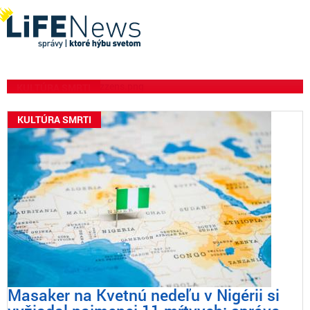
oznamuje zrušenie
nedeľných omší v 7
farnostiach
KULTÚRA SMRTI
KULTÚRA SMRTI
Masaker na Kvetnú nedeľu v Nigérii si