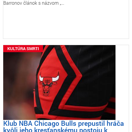
Barronov článok s názvom „…
KULTÚRA SMRTI
Klub NBA Chicago Bulls prepustil hráča
kvôli jeho kresťanskému postoju k