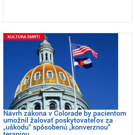
KULTÚRA SMRTI
Návrh zákona v Colorade by pacientom
umožnil žalovať poskytovateľov za
„uškodu“ spôsobenú „konverznou“
terapiou