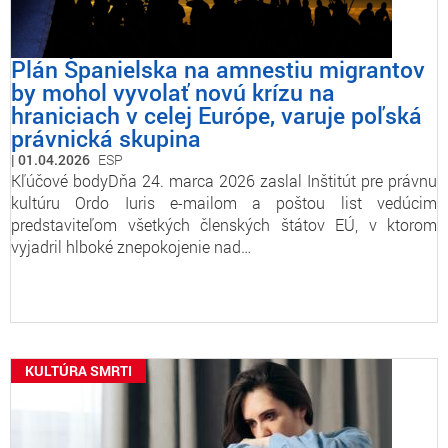
Plán Španielska na amnestiu migrantov
by mohol vyvolať novú krízu na
hraniciach v celej Európe, varuje poľská
právnická skupina
01.04.2026
ESP
Kľúčové bodyDňa 24. marca 2026 zaslal Inštitút pre právnu
kultúru Ordo Iuris e-mailom a poštou list vedúcim
predstaviteľom všetkých členských štátov EÚ, v ktorom
vyjadril hlboké znepokojenie nad…
KULTÚRA SMRTI