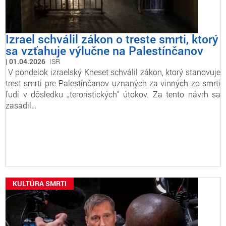
Izrael schválil zákon o treste smrti, ktorý
sa vzťahuje výlučne na Palestínčanov
01.04.2026
ISR
V pondelok izraelský Kneset schválil zákon, ktorý stanovuje
trest smrti pre Palestínčanov uznaných za vinných zo smrti
ľudí v dôsledku „teroristických“ útokov. Za tento návrh sa
zasadil…
KULTÚRA SMRTI