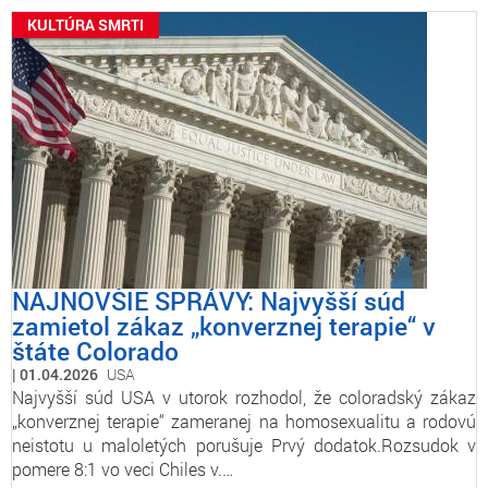
KULTÚRA SMRTI
NAJNOVŠIE SPRÁVY: Najvyšší súd
zamietol zákaz „konverznej terapie“ v
štáte Colorado
01.04.2026
USA
Najvyšší súd USA v utorok rozhodol, že coloradský zákaz
„konverznej terapie“ zameranej na homosexualitu a rodovú
neistotu u maloletých porušuje Prvý dodatok.Rozsudok v
pomere 8:1 vo veci Chiles v.…