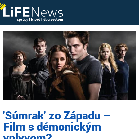
'Súmrak' zo Západu –
Film s démonickým
vplyvom?