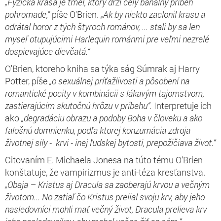
„Fyzická krása je tmel, ktorý drží celý banálny príbeh
pohromade,"
píše O'Brien.
„
Ak by niekto zaclonil krasu a
odrátal horor z tých štyroch románov, ... stali by sa len
myseľ otupujúcimi Harlequin románmi pre veľmi nezrelé
dospievajúce dievčatá.“
O'Brien, ktoreho kniha sa týka ság Súmrak aj Harry
Potter, píše
„o sexuálnej príťažlivosti a pôsobení na
romantické pocity v kombinácii s lákavým tajomstvom,
zastierajúcim skutočnú hrôzu v príbehu“.
Interpretuje ich
ako
„degradáciu obrazu a podoby Boha v človeku a ako
falošnú domnienku, podľa ktorej konzumácia zdroja
životnej sily - krvi - inej ľudskej bytosti, prepožičiava život.“
Citovaním E. Michaela Jonesa na túto tému O'Brien
konštatuje, že vampirizmus je anti-téza kresťanstva.
„Obaja – Kristus aj Dracula sa zaoberajú krvou a večným
životom... No zatiaľ čo Kristus prelial svoju krv, aby jeho
nasledovníci mohli mať večný život, Dracula prelieva krv