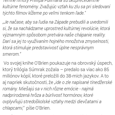
kultúrne fenomény. Zvažujúc vzťah ku zlu sa pri sledovaní
týchto filmov kĺžeme po veľmi tenkom ľade."
„
Je načase, aby sa ľudia na Západe prebudili a uvedomili
si, že sa nachádzame uprostred kultúrnej revolúcie, ktorá
významným spôsobom pretvára naše chápanie reality.
Darí sa jej to využívaním hojného množstva zmyselnosti,
ktorá stimuluje predstavivosť úplne nesprávnym
smerom.“
Vo svojej knihe O'Brien poukazuje na obrovský úspech,
ktorý trilógia Súmrak zožala – predalo sa viac ako 85
miliónov kópií, ktoré preložili do 38-mich jazykov. A to
aj napriek skutočnosti, že
„ide o zle napísané tínedžerské
romány. Miešajú sa v nich rôzne emócie - najmä
nadprirodzená hrôza a búrlivosť hormónov, ktoré
ovplyvňujú stredoškolské vzťahy medzi dievčatami a
chlapcami,“
píše O'Brien.