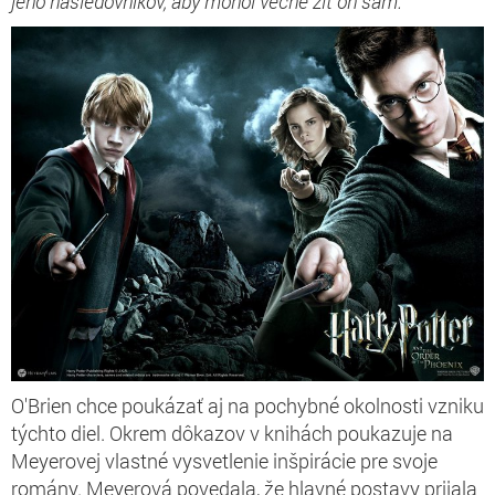
jeho nasledovníkov, aby mohol večne žiť on sám.“
O'Brien chce poukázať aj na pochybné okolnosti vzniku
týchto diel. Okrem dôkazov v knihách poukazuje na
Meyerovej vlastné vysvetlenie inšpirácie pre svoje
romány. Meyerová povedala, že hlavné postavy prijala