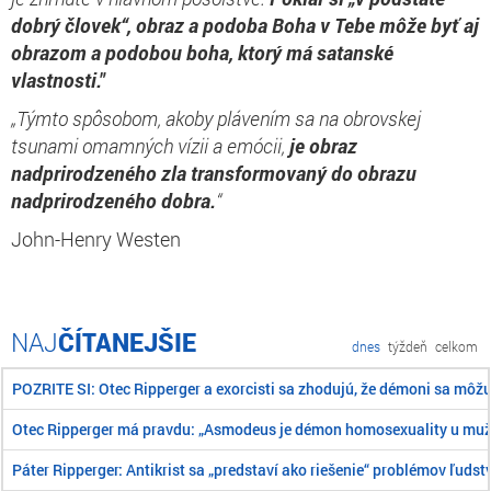
dobrý človek“, o
braz a podoba Boha v Tebe môže byť aj
obrazom a podobou boha, ktorý má satanské
vlastnosti."
„Týmto spôsobom, akoby plávením sa na obrovskej
tsunami omamných vízii a emócii,
je obraz
nadprirodzeného zla transformovaný do obrazu
nadprirodzeného dobra.
“
John-Henry Westen
ČÍTANEJŠIE
dnes
týždeň
celkom
POZRITE SI: Otec Ripperger a exorcisti sa zhodujú, že démoni sa môž
Otec Ripperger má pravdu: „Asmodeus je démon homosexuality u mu
Páter Ripperger: Antikrist sa „predstaví ako riešenie“ problémov ľudst