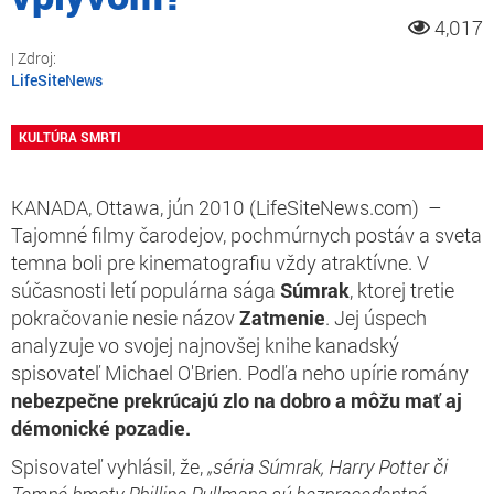
4,017
LifeSiteNews
KULTÚRA SMRTI
KANADA, Ottawa, jún 2010 (LifeSiteNews.com) –
Tajomné filmy čarodejov, pochmúrnych postáv a sveta
temna boli pre kinematografiu vždy atraktívne. V
súčasnosti letí populárna sága
Súmrak
, ktorej tretie
pokračovanie nesie názov
Zatmenie
. Jej úspech
analyzuje vo svojej najnovšej knihe kanadský
spisovateľ Michael O'Brien. Podľa neho upírie romány
nebezpečne prekrúcajú zlo na dobro a môžu mať aj
démonické pozadie.
Spisovateľ vyhlásil, že,
„séria Súmrak, Harry Potter či
Temné hmoty Phillipa Pullmana sú bezprecedentné