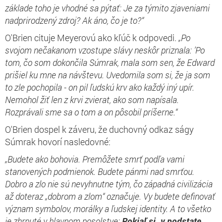
základe toho je vhodné sa pýtať: Je za týmito zjaveniami
nadprirodzený zdroj? Ak áno, čo je to?“
O'Brien cituje Meyerovú ako kľúč k odpovedi.
„Po
svojom nečakanom vzostupe slávy neskôr priznala: ’Po
tom, čo som dokončila Súmrak, mala som sen, že Edward
prišiel ku mne na návštevu. Uvedomila som si, že ja som
to zle pochopila - on pil ľudskú krv ako každý iný upír.
Nemohol žiť len z krvi zvierat, ako som napísala.
Rozprávali sme sa o tom a on pôsobil príšerne.“
O'Brien dospel k záveru, že duchovný odkaz ságy
Súmrak hovorí nasledovné:
„Budete ako bohovia. Premôžete smrť podľa vami
stanovených podmienok. Budete pánmi nad smrťou.
Dobro a zlo nie sú nevyhnutne tým, čo západná civilizácia
až doteraz „dobrom a zlom“ označuje. Vy budete definovať
význam symbolov, morálky a ľudskej identity. A to všetko
je zhrnuté v hlavnom posolstve:
Pokiaľ si
„v podstate