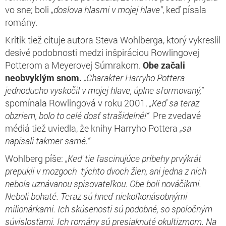
vo sne; boli
„doslova hlasmi v mojej hlave“
, keď písala
romány.
Kritik tiež cituje autora Steva Wohlberga, ktorý vykreslil
desivé podobnosti medzi inšpiráciou Rowlingovej
Potterom a Meyerovej Súmrakom.
Obe začali
neobvyklým snom.
„Charakter Harryho Pottera
jednoducho vyskočil v mojej hlave, úplne sformovaný,“
spomínala Rowlingová v roku 2001.
„Keď sa teraz
obzriem, bolo to celé dosť strašidelné!“
Pre zvedavé
médiá tiež uviedla, že knihy Harryho Pottera
„sa
napísali takmer samé.“
Wohlberg píše:
„Keď tie fascinujúce príbehy prvýkrát
prepukli v mozgoch týchto dvoch žien, ani jedna z nich
nebola uznávanou spisovateľkou. Obe boli nováčikmi.
Neboli bohaté. Teraz sú hneď niekoľkonásobnými
milionárkami. Ich skúsenosti sú podobné, so spoločným
súvislosťami. Ich romány sú presiaknuté okultizmom. Na