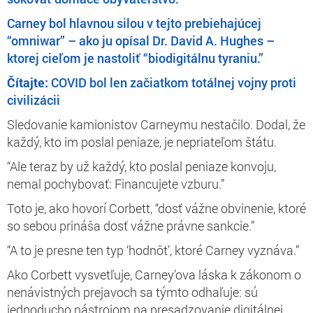
Carney bol hlavnou silou v tejto prebiehajúcej
“omniwar” – ako ju opísal Dr. David A. Hughes –
ktorej cieľom je nastoliť “biodigitálnu tyraniu.”
Čítajte:
COVID bol len začiatkom totálnej vojny proti
civilizácii
Sledovanie kamionistov Carneymu nestačilo. Dodal, že
každý, kto im poslal peniaze, je nepriateľom štátu.
“Ale teraz by už každý, kto poslal peniaze konvoju,
nemal pochybovať: Financujete vzburu.”
Toto je, ako hovorí Corbett, “dosť vážne obvinenie, ktoré
so sebou prináša dosť vážne právne sankcie.”
“A to je presne ten typ ‘hodnôt’, ktoré Carney vyznáva.”
Ako Corbett vysvetľuje, Carney’ova láska k zákonom o
nenávistných prejavoch sa týmto odhaľuje: sú
jednoducho nástrojom na presadzovanie digitálnej