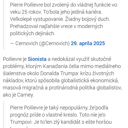
Pierre Poilievre bol zvolený do vládnej funkcie vo
veku 25 rokov. To’bola jeho jediná kariéra.
Veľkolepé vystupovanie. Žiadny bojový duch.
Prehadzoval najľahšie vrece v moderných
politických dejinách.
— Cernovich (@Cernovich)
29. apríla 2025
Poilievre je
Sionista
a nedokázal využiť skutočné
problémy, ktorým Kanaďania čelia mimo mediálneho
šialenstva okolo Donalda Trumpa: krízu životných
nákladov, ktorú spôsobila globalistická ekonomická,
masová migračná a protinárodná politika globalistov,
ako je Carney.
Pierre Poilievre je taký nepopulárny, že’podľa
prognóz príde o vlastné kreslo. Toto nie je’o
Trumpovi. Je to’len zlý kandidát s ešte horšou