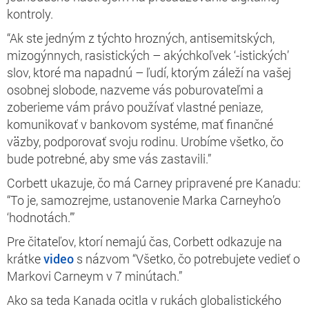
kontroly.
“Ak ste jedným z týchto hrozných, antisemitských,
mizogýnnych, rasistických – akýchkoľvek ‘-istických’
slov, ktoré ma napadnú – ľudí, ktorým záleží na vašej
osobnej slobode, nazveme vás poburovateľmi a
zoberieme vám právo používať vlastné peniaze,
komunikovať v bankovom systéme, mať finančné
väzby, podporovať svoju rodinu. Urobíme všetko, čo
bude potrebné, aby sme vás zastavili.”
Corbett ukazuje, čo má Carney pripravené pre Kanadu:
“To je, samozrejme, ustanovenie Marka Carneyho’o
‘hodnotách.’”
Pre čitateľov, ktorí nemajú čas, Corbett odkazuje na
krátke
video
s názvom “Všetko, čo potrebujete vedieť o
Markovi Carneym v 7 minútach.”
Ako sa teda Kanada ocitla v rukách globalistického