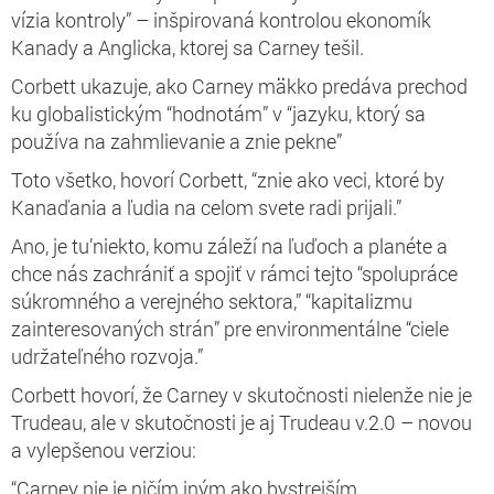
vízia kontroly” – inšpirovaná kontrolou ekonomík
Kanady a Anglicka, ktorej sa Carney tešil.
Corbett ukazuje, ako Carney mäkko predáva prechod
ku globalistickým “hodnotám” v “jazyku, ktorý sa
používa na zahmlievanie a znie pekne”
Toto všetko, hovorí Corbett, “znie ako veci, ktoré by
Kanaďania a ľudia na celom svete radi prijali.”
Ano, je tu’niekto, komu záleží na ľuďoch a planéte a
chce nás zachrániť a spojiť v rámci tejto “spolupráce
súkromného a verejného sektora,” “kapitalizmu
zainteresovaných strán” pre environmentálne “ciele
udržateľného rozvoja.”
Corbett hovorí, že Carney v skutočnosti nielenže nie je
Trudeau, ale v skutočnosti je aj Trudeau v.2.0 – novou
a vylepšenou verziou:
“Carney nie je ničím iným ako bystrejším,