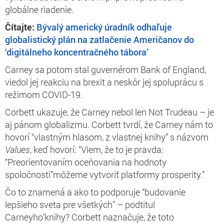
globálne riadenie.
Čítajte:
Bývalý americký úradník odhaľuje
globalistický plán na zatlačenie Američanov do
‘digitálneho koncentračného tábora’
Carney sa potom stal guvernérom Bank of England,
viedol jej reakciu na brexit a neskôr jej spoluprácu s
režimom COVID-19.
Corbett ukazuje, že Carney nebol len Not Trudeau – je
aj pánom globalizmu. Corbett tvrdí, že Carney nám to
hovorí “vlastným hlasom, z vlastnej knihy” s názvom
Values
, keď hovorí: "Viem, že to je pravda:
“Preorientovaním oceňovania na hodnoty
spoločnosti”môžeme vytvoriť platformy prosperity.”
Čo to znamená a ako to podporuje “budovanie
lepšieho sveta pre všetkých” – podtitul
Carneyho’knihy? Corbett naznačuje, že toto