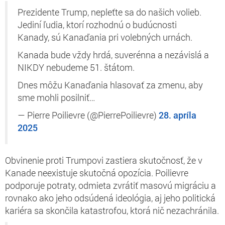
Prezidente Trump, nepleťte sa do našich volieb.
Jediní ľudia, ktorí rozhodnú o budúcnosti
Kanady, sú Kanaďania pri volebných urnách.
Kanada bude vždy hrdá, suverénna a nezávislá a
NIKDY nebudeme 51. štátom.
Dnes môžu Kanaďania hlasovať za zmenu, aby
sme mohli posilniť…
— Pierre Poilievre (@PierrePoilievre)
28. apríla
2025
Obvinenie proti Trumpovi zastiera skutočnosť, že v
Kanade neexistuje skutočná opozícia. Poilievre
podporuje potraty, odmieta zvrátiť masovú migráciu a
rovnako ako jeho odsúdená ideológia, aj jeho politická
kariéra sa skončila katastrofou, ktorá nič nezachránila.