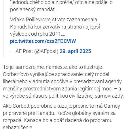
“jednoduchého gója z prérie,” oficiálne prišiel o
poslanecký mandát.
Vďaka Poilievrovej’strate zaznamenala
Kanadská konzervatívna strana’najlepší
výsledok od roku 2011,…
pic.twitter.com/czs2FDCVIW
— AF Post (@AFpost)
29. apríl 2025
To je, samozrejme, namieste, ako to ilustruje
Corbett’ovo vynikajúce spracovanie: celý model
liberálneho vládnutia spočíva v presadzovaní agendy
menšiny prostredníctvom zdania legitímnej moci – a
vo výrobe súhlasu s politikou civilizačnej samovraždy.
Ako Corbett podrobne ukazuje, presne to má Carney
pripravené pre Kanadu. Keďže globálny systém sa
rozpadá, Kanada bola opäť riadená do programu
sebazničenia.