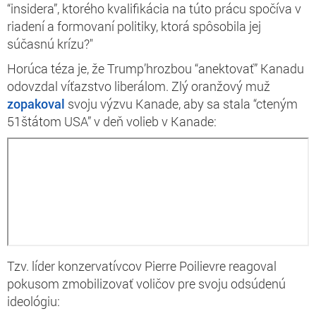
“insidera”, ktorého kvalifikácia na túto prácu spočíva v
riadení a formovaní politiky, ktorá spôsobila jej
súčasnú krízu?"
Horúca téza je, že Trump’hrozbou “anektovať” Kanadu
odovzdal víťazstvo liberálom. Zlý oranžový muž
zopakoval
svoju výzvu Kanade, aby sa stala “cteným
51
štátom
USA” v deň volieb v Kanade:
Tzv. líder konzervatívcov Pierre Poilievre reagoval
pokusom zmobilizovať voličov pre svoju odsúdenú
ideológiu: