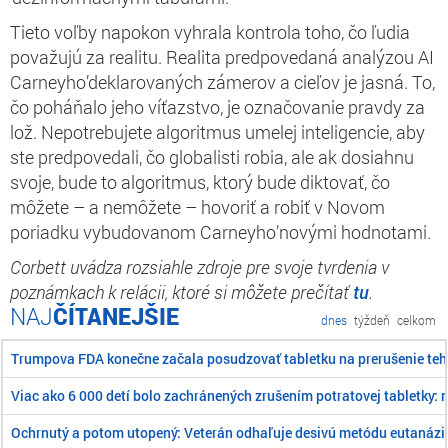
Tieto voľby napokon vyhrala kontrola toho, čo ľudia
považujú za realitu. Realita predpovedaná analýzou AI
Carneyho’deklarovaných zámerov a cieľov je jasná. To,
čo poháňalo jeho víťazstvo, je označovanie pravdy za
lož. Nepotrebujete algoritmus umelej inteligencie, aby
ste predpovedali, čo globalisti robia, ale ak dosiahnu
svoje, bude to algoritmus, ktorý bude diktovať, čo
môžete – a nemôžete – hovoriť a robiť v Novom
poriadku vybudovanom Carneyho’novými hodnotami.
Corbett uvádza rozsiahle zdroje pre svoje tvrdenia v
poznámkach k relácii, ktoré si môžete prečítať
tu
.
ČÍTANEJŠIE
dnes
týždeň
celkom
Trumpova FDA konečne začala posudzovať tabletku na prerušenie teh
Viac ako 6 000 detí bolo zachránených zrušením potratovej tabletky: 
Ochrnutý a potom utopený: Veterán odhaľuje desivú metódu eutanázi