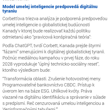
Model umelej inteligencie predpovedá digitálnu
tyraniu
Corbett’ova triezva analýza je podporená predpoveďou
umelej inteligencie o globalistickej budúcnosti
Kanady’v ktorej bude realizovať každú politiku
odmietanú ako “pravicová konšpiračná teória”:
Podľa ChatGPT, tvrdí Corbett, Kanada prejde štyrmi
“fázami” smerujúcimi k digitálnej globalistickej tyranii.
Počnúc mediálnou kampaňou v prvej fáze, do roku
2028 vyprodukuje “úplný technicko-sociálny reset”,
ktorého výsledkom bude:
“Transformácia oblasti. Zrušenie hotovostnej meny.
Programovateľné bankovníctvo CBDC. Prístup k
úverom len na báze ESG. Uhlíkové kvóty. Práva
viazané na digitálnu identifikáciu a správanie v súlade
s predpismi. Reč cenzurovaná umelou inteligenciou a
‘dezinformačnými tabuľami.’”