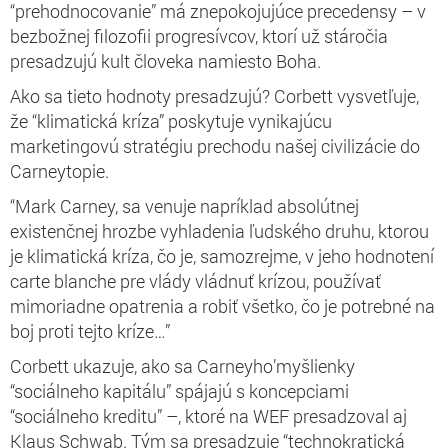
“prehodnocovanie” má znepokojujúce precedensy – v
bezbožnej filozofii progresívcov, ktorí už stáročia
presadzujú kult človeka namiesto Boha.
Ako sa tieto hodnoty presadzujú? Corbett vysvetľuje,
že “klimatická kríza” poskytuje vynikajúcu
marketingovú stratégiu prechodu našej civilizácie do
Carneytopie.
“Mark Carney, sa venuje napríklad absolútnej
existenčnej hrozbe vyhladenia ľudského druhu, ktorou
je klimatická kríza, čo je, samozrejme, v jeho hodnotení
carte blanche pre vlády vládnuť krízou, používať
mimoriadne opatrenia a robiť všetko, čo je potrebné na
boj proti tejto kríze…”
Corbett ukazuje, ako sa Carneyho’myšlienky
“sociálneho kapitálu” spájajú s koncepciami
“sociálneho kreditu” –, ktoré na WEF presadzoval aj
Klaus Schwab. Tým sa presadzuje “technokratická