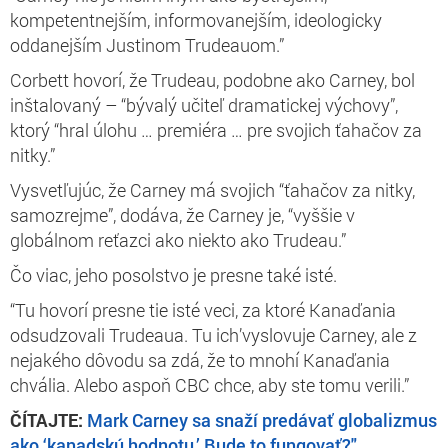
kompetentnejším, informovanejším, ideologicky
oddanejším Justinom Trudeauom.”
Corbett hovorí, že Trudeau, podobne ako Carney, bol
inštalovaný – “bývalý učiteľ dramatickej výchovy”,
ktorý “hral úlohu … premiéra … pre svojich ťahačov za
nitky.”
Vysvetľujúc, že Carney má svojich “ťahačov za nitky,
samozrejme”, dodáva, že Carney je,
“vyššie v
globálnom reťazci ako niekto ako Trudeau.”
Čo viac, jeho posolstvo je presne také isté.
“Tu hovorí presne tie isté veci, za ktoré Kanaďania
odsudzovali Trudeaua. Tu ich’vyslovuje Carney, ale z
nejakého dôvodu sa zdá, že to mnohí Kanaďania
chvália. Alebo aspoň CBC chce, aby ste tomu verili.”
ČÍTAJTE:
Mark Carney sa snaží predávať globalizmus
ako ‘kanadskú hodnotu.’ Bude to fungovať?"