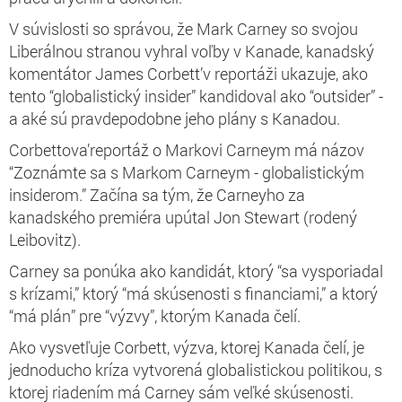
V súvislosti so správou, že Mark Carney so svojou
Liberálnou stranou vyhral voľby v Kanade, kanadský
komentátor James Corbett’v reportáži ukazuje, ako
tento “globalistický insider” kandidoval ako “outsider” -
a aké sú pravdepodobne jeho plány s Kanadou.
Corbettova’reportáž o Markovi Carneym má názov
“Zoznámte sa s Markom Carneym - globalistickým
insiderom.” Začína sa tým, že Carneyho za
kanadského premiéra upútal Jon Stewart (rodený
Leibovitz).
Carney sa ponúka ako kandidát, ktorý “sa vysporiadal
s krízami,” ktorý “má skúsenosti s financiami,” a ktorý
“má plán” pre “výzvy”, ktorým Kanada čelí.
Ako vysvetľuje Corbett, výzva, ktorej Kanada čelí, je
jednoducho kríza vytvorená globalistickou politikou, s
ktorej riadením má Carney sám veľké skúsenosti.