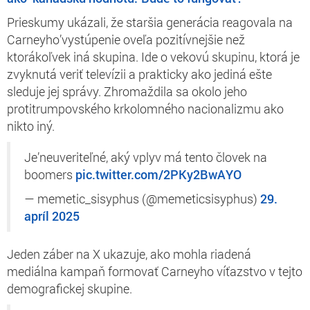
Prieskumy ukázali, že staršia generácia reagovala na
Carneyho’vystúpenie oveľa pozitívnejšie než
ktorákoľvek iná skupina. Ide o vekovú skupinu, ktorá je
zvyknutá veriť televízii a prakticky ako jediná ešte
sleduje jej správy. Zhromaždila sa okolo jeho
protitrumpovského krkolomného nacionalizmu ako
nikto iný.
Je’neuveriteľné, aký vplyv má tento človek na
boomers
pic.twitter.com/2PKy2BwAYO
— memetic_sisyphus (@memeticsisyphus)
29.
apríl 2025
Jeden záber na X ukazuje, ako mohla riadená
mediálna kampaň formovať Carneyho víťazstvo v tejto
demografickej skupine.