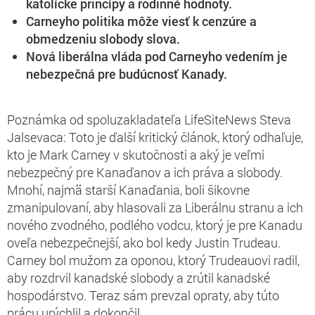
katolícke princípy a rodinné hodnoty.
Carneyho politika môže viesť k cenzúre a
obmedzeniu slobody slova.
Nová liberálna vláda pod Carneyho vedením je
nebezpečná pre budúcnosť Kanady.
Poznámka od spoluzakladateľa LifeSiteNews Steva
Jalsevaca: Toto je ďalší kritický článok, ktorý odhaľuje,
kto je Mark Carney v skutočnosti a aký je veľmi
nebezpečný pre Kanaďanov a ich práva a slobody.
Mnohí, najmä starší Kanaďania, boli šikovne
zmanipulovaní, aby hlasovali za Liberálnu stranu a ich
nového zvodného, podlého vodcu, ktorý je pre Kanadu
oveľa nebezpečnejší, ako bol kedy Justin Trudeau.
Carney bol mužom za oponou, ktorý Trudeauovi radil,
aby rozdrvil kanadské slobody a zrútil kanadské
hospodárstvo. Teraz sám prevzal opraty, aby túto
prácu urýchlil a dokončil.