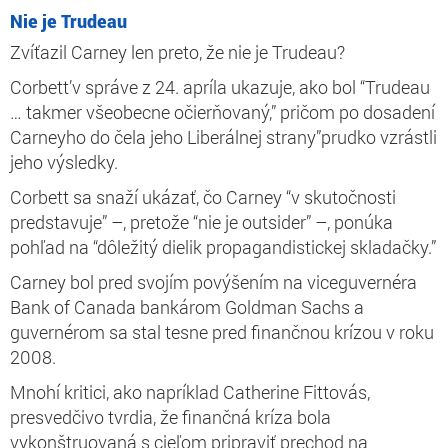
Nie je Trudeau
Zvíťazil Carney len preto, že nie je Trudeau?
Corbett’v správe z 24. apríla
ukazuje, ako bol “Trudeau
… takmer všeobecne očierňovaný,” pričom po dosadení
Carneyho do čela jeho Liberálnej strany”prudko vzrástli
jeho výsledky.
Corbett sa snaží ukázať, čo Carney “v skutočnosti
predstavuje” –, pretože “nie je outsider” –, ponúka
pohľad na “dôležitý dielik propagandistickej skladačky.”
Carney bol pred svojím povýšením na viceguvernéra
Bank of Canada bankárom Goldman Sachs a
guvernérom sa stal tesne pred finančnou krízou v roku
2008.
Mnohí kritici, ako napríklad Catherine Fittová
s
,
presvedčivo tvrdia, že finančná kríza bola
vykonštruovaná s cieľom pripraviť prechod na