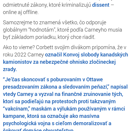
odmietnuté zákony, ktoré kriminalizujú
dissent
–
online aj offline.
Samozrejme to znamená všetko, čo odporuje
globálnym “hodnotám”, ktoré podľa Carneyho musia
byť základom poriadku, ktorý chce riadiť.
Ako to vieme? Corbett svojim divákom pripomína, že v
roku 2022 Carney
označil Konvoj slobody kanadských
kamionistov za nebezpečné ohnisko zločineckej
zrady.
“Je’čas skoncovať s poburovaním v Ottawe
presadzovaním zákona a sledovaním peňazí,” napísal
vtedy Carney a vyzval na finančné zruinovanie tých,
ktorí sa podieľajú na protestoch proti takzvaným
“vakcínam,” maskám a výlukám používaným v rámci
kampane, ktorá sa označuje ako masívna
psychologická vojna s cieľom demoralizovať a
šokovať domáce obyvateľstvo.