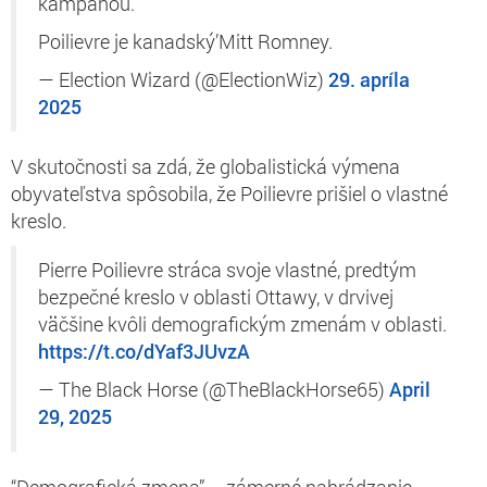
kampaňou.
Poilievre je kanadský’Mitt Romney.
— Election Wizard (@ElectionWiz)
29. apríla
2025
V skutočnosti sa zdá, že globalistická výmena
obyvateľstva spôsobila, že Poilievre prišiel o vlastné
kreslo.
Pierre Poilievre stráca svoje vlastné, predtým
bezpečné kreslo v oblasti Ottawy, v drvivej
väčšine kvôli demografickým zmenám v oblasti.
https://t.co/dYaf3JUvzA
— The Black Horse (@TheBlackHorse65)
April
29, 2025
“Demografická zmena” – zámerné nahrádzanie