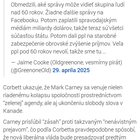
Obmedzili, aké správy môže vidieť skupina ľudí
nad 60 rokov. Žiadne ďalšie správy na
Facebooku. Potom zaplatili spravodajským
médiám miliardy dolárov, takže teraz sú’všetci
súčasťou štátu. Potom dali ppl na starobné
zabezpečenie obrovské zvýšenie príjmov. Veľa
ppl pod 60 rokov nevolí, takže sme tu.…
— Jaime Cooke (Oldgreenone, vesmírny pirát)
(@GreenoneOld)
29. apríla 2025
Corbett ukazuje, že Mark Carney sa venuje nielen
riadenému kolapsu spoločnosti prostredníctvom
“zelenej” agendy, ale aj ukončeniu slobody slova v
Kanade.
Carney prisľúbil “zásah” proti takzvaným “nenávistným
prejavom”, čo podľa Corbetta pravdepodobne spôsobí,
že nová liberálna vláda bude presadzovať predtým