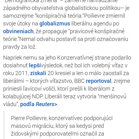
západného obyvateľstva globalistickou politikou– je
samozrejme “konšpiračná teória.”Poilievre zmiernil
svoje útoky na
globalizmus
liberálnu agendu po
obvineniach
, že propaguje “pravicové konšpiračné
teórie.”Nemal odvahu postaviť sa proti označovaniu
pravdy za lož.
Napriek nemu sa jeho Konzervatívnej strane podarilo
dosiahnuť
lepší
výsledok, než bol ich volebný víťaz v
roku 2011,
získali
20 kresiel a len o málo zaostali za
liberálmi – ktorých víťazstvo, BBC
reportoval
, zrejme
priniesli ľavicoví voliči, ktorí prešli k liberálom z
kolabujúcej NDP. Liberáli teraz vytvoria “menšinovú
vládu”,
podľa
Reuters
>
.
Pierre Poilievre, konzervatívec podporujúci
masovú migráciu, ktorý sa kedysi pred
židovskými podporovateľmi označil za