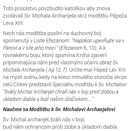
Toto posolstvo povzbudilo katolíkov aby znova
zvolávali Sv. Michala Archanjela skrz modlitbu Pápeža
Leva XIII:
Nech nás modlitba posilní na duchovný boj
spomenutý v Liste Efezanom:
"
Napokon upevňujte sa v
Pánovi a v sile jeho moci." (Efezanom
6, 10). A k
rovnakému boju, ktorý spomína Kniha zjavení
pripomínajúca nám pred vlastnými očami
obraz Sv.
Michala Archanjela ( Ap 12, 7)
. Určite mal
Pápež Lev XIII
na mysli scénu, kedy na konci minulého storočia skrze
celú Cirkev predstavil
špeciálnu modlitbu k Sv. Michalovi:
"Svätý Michal Archanjel chráň nás v boji pred zlobou a
úkladom diabla a buď našim útočiskom...."
Naučme sa Modlitbu k Sv. Michalovi Archanjelovi
Sv. Michal archanjel, bráň nás v boji,
buď nám ochrancom proti zlobe a úkladom diabla.