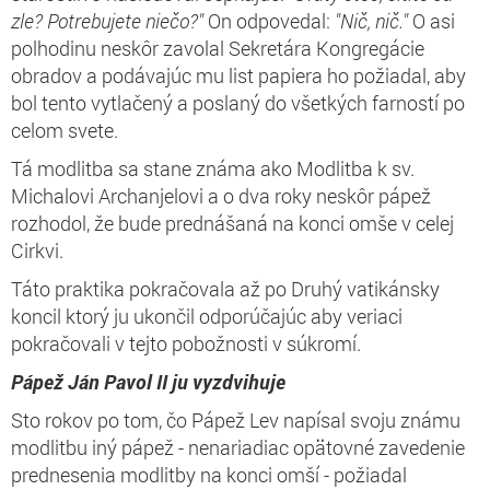
zle? Potrebujete niečo?"
On odpovedal:
"Nič, nič."
O asi
polhodinu neskôr zavolal Sekretára Kongregácie
obradov a podávajúc mu list papiera ho požiadal, aby
bol tento vytlačený a poslaný do všetkých farností po
celom svete.
Tá modlitba sa stane známa ako Modlitba k sv.
Michalovi Archanjelovi a o dva roky neskôr pápež
rozhodol, že bude prednášaná na konci omše v celej
Cirkvi.
Táto praktika pokračovala až po Druhý vatikánsky
koncil ktorý ju ukončil odporúčajúc aby veriaci
pokračovali v tejto pobožnosti v súkromí.
Pápež Ján Pavol II ju vyzdvihuje
Sto rokov po tom, čo Pápež Lev napísal svoju známu
modlitbu iný pápež - nenariadiac opätovné zavedenie
prednesenia modlitby na konci omší - požiadal