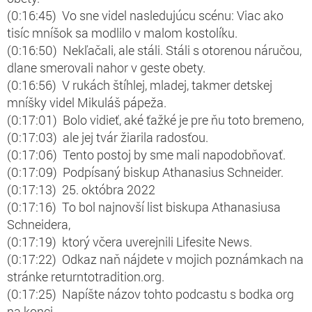
(0:16:45) Vo sne videl nasledujúcu scénu: Viac ako
tisíc mníšok sa modlilo v malom kostolíku.
(0:16:50) Nekľačali, ale stáli. Stáli s otorenou náručou,
dlane smerovali nahor v geste obety.
(0:16:56) V rukách štíhlej, mladej, takmer detskej
mníšky videl Mikuláš pápeža.
(0:17:01) Bolo vidieť, aké ťažké je pre ňu toto bremeno,
(0:17:03) ale jej tvár žiarila radosťou.
(0:17:06) Tento postoj by sme mali napodobňovať.
(0:17:09) Podpísaný biskup Athanasius Schneider.
(0:17:13) 25. októbra 2022
(0:17:16) To bol najnovší list biskupa Athanasiusa
Schneidera,
(0:17:19) ktorý včera uverejnili Lifesite News.
(0:17:22) Odkaz naň nájdete v mojich poznámkach na
stránke returntotradition.org.
(0:17:25) Napíšte názov tohto podcastu s bodka org
na konci.