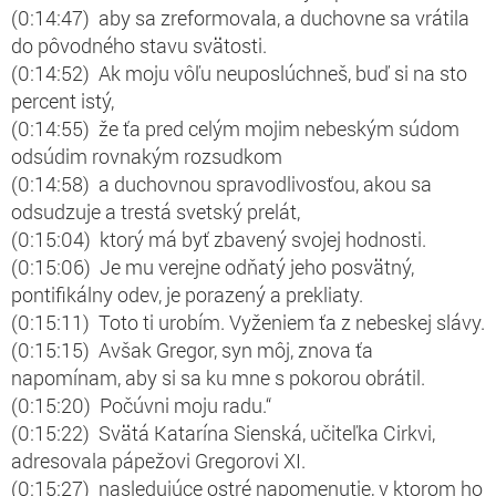
(0:14:47) aby sa zreformovala, a duchovne sa vrátila
do pôvodného stavu svätosti.
(0:14:52) Ak moju vôľu neuposlúchneš, buď si na sto
percent istý,
(0:14:55) že ťa pred celým mojim nebeským súdom
odsúdim rovnakým rozsudkom
(0:14:58) a duchovnou spravodlivosťou, akou sa
odsudzuje a trestá svetský prelát,
(0:15:04) ktorý má byť zbavený svojej hodnosti.
(0:15:06) Je mu verejne odňatý jeho posvätný,
pontifikálny odev, je porazený a prekliaty.
(0:15:11) Toto ti urobím. Vyženiem ťa z nebeskej slávy.
(0:15:15) Avšak Gregor, syn môj, znova ťa
napomínam, aby si sa ku mne s pokorou obrátil.
(0:15:20) Počúvni moju radu.“
(0:15:22) Svätá Katarína Sienská, učiteľka Cirkvi,
adresovala pápežovi Gregorovi XI.
(0:15:27) nasledujúce ostré napomenutie, v ktorom ho