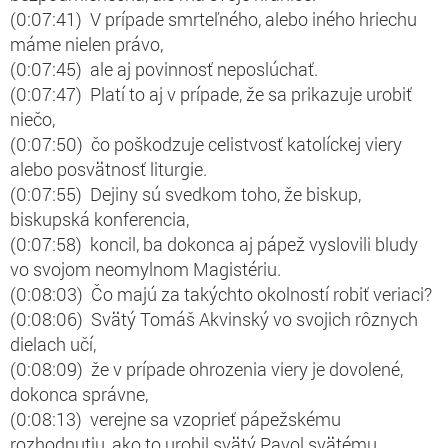
(0:07:41) V prípade smrteľného, alebo iného hriechu
máme nielen právo,
(0:07:45) ale aj povinnosť neposlúchať.
(0:07:47) Platí to aj v prípade, že sa prikazuje urobiť
niečo,
(0:07:50) čo poškodzuje celistvosť katolíckej viery
alebo posvätnosť liturgie.
(0:07:55) Dejiny sú svedkom toho, že biskup,
biskupská konferencia,
(0:07:58) koncil, ba dokonca aj pápež vyslovili bludy
vo svojom neomylnom Magistériu.
(0:08:03) Čo majú za takýchto okolností robiť veriaci?
(0:08:06) Svätý Tomáš Akvinský vo svojich rôznych
dielach učí,
(0:08:09) že v prípade ohrozenia viery je dovolené,
dokonca správne,
(0:08:13) verejne sa vzoprieť pápežskému
rozhodnutiu, ako to urobil svätý Pavol svätému