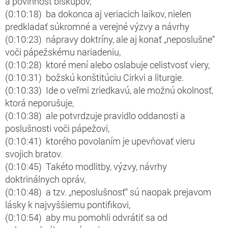
a povinnosť biskupov,
(0:10:18) ba dokonca aj veriacich laikov, nielen
predkladať súkromné a verejné výzvy a návrhy
(0:10:23) nápravy doktríny, ale aj konať „neposlušne“
voči pápežskému nariadeniu,
(0:10:28) ktoré mení alebo oslabuje celistvosť viery,
(0:10:31) božskú konštitúciu Cirkvi a liturgie.
(0:10:33) Ide o veľmi zriedkavú, ale možnú okolnosť,
ktorá neporušuje,
(0:10:38) ale potvrdzuje pravidlo oddanosti a
poslušnosti voči pápežovi,
(0:10:41) ktorého povolaním je upevňovať vieru
svojich bratov.
(0:10:45) Takéto modlitby, výzvy, návrhy
doktrinálnych opráv,
(0:10:48) a tzv. „neposlušnosť“ sú naopak prejavom
lásky k najvyššiemu pontifikovi,
(0:10:54) aby mu pomohli odvrátiť sa od