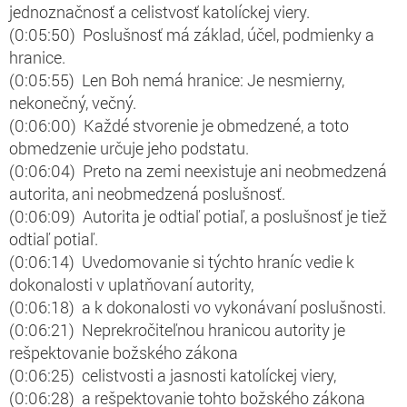
jednoznačnosť a celistvosť katolíckej viery.
(0:05:50) Poslušnosť má základ, účel, podmienky a
hranice.
(0:05:55) Len Boh nemá hranice: Je nesmierny,
nekonečný, večný.
(0:06:00) Každé stvorenie je obmedzené, a toto
obmedzenie určuje jeho podstatu.
(0:06:04) Preto na zemi neexistuje ani neobmedzená
autorita, ani neobmedzená poslušnosť.
(0:06:09) Autorita je odtiaľ potiaľ, a poslušnosť je tiež
odtiaľ potiaľ.
(0:06:14) Uvedomovanie si týchto hraníc vedie k
dokonalosti v uplatňovaní autority,
(0:06:18) a k dokonalosti vo vykonávaní poslušnosti.
(0:06:21) Neprekročiteľnou hranicou autority je
rešpektovanie božského zákona
(0:06:25) celistvosti a jasnosti katolíckej viery,
(0:06:28) a rešpektovanie tohto božského zákona