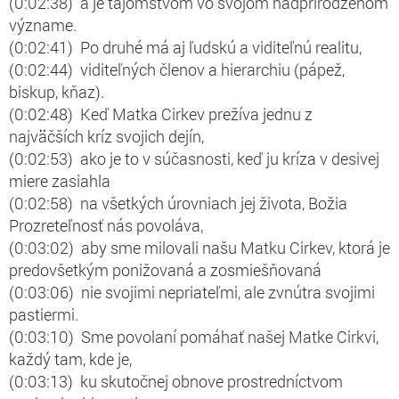
(0:02:38) a je tajomstvom vo svojom nadprirodzenom
význame.
(0:02:41) Po druhé má aj ľudskú a viditeľnú realitu,
(0:02:44) viditeľných členov a hierarchiu (pápež,
biskup, kňaz).
(0:02:48) Keď Matka Cirkev prežíva jednu z
najväčších kríz svojich dejín,
(0:02:53) ako je to v súčasnosti, keď ju kríza v desivej
miere zasiahla
(0:02:58) na všetkých úrovniach jej života, Božia
Prozreteľnosť nás povoláva,
(0:03:02) aby sme milovali našu Matku Cirkev, ktorá je
predovšetkým ponižovaná a zosmiešňovaná
(0:03:06) nie svojimi nepriateľmi, ale zvnútra svojimi
pastiermi.
(0:03:10) Sme povolaní pomáhať našej Matke Cirkvi,
každý tam, kde je,
(0:03:13) ku skutočnej obnove prostredníctvom