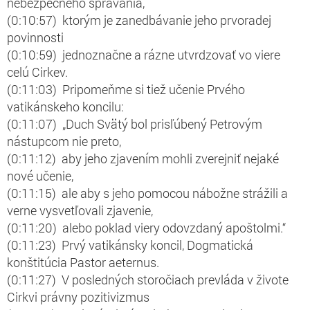
nebezpečného správania,
(0:10:57) ktorým je zanedbávanie jeho prvoradej
povinnosti
(0:10:59) jednoznačne a rázne utvrdzovať vo viere
celú Cirkev.
(0:11:03) Pripomeňme si tiež učenie Prvého
vatikánskeho koncilu:
(0:11:07) „Duch Svätý bol prisľúbený Petrovým
nástupcom nie preto,
(0:11:12) aby jeho zjavením mohli zverejniť nejaké
nové učenie,
(0:11:15) ale aby s jeho pomocou nábožne strážili a
verne vysvetľovali zjavenie,
(0:11:20) alebo poklad viery odovzdaný apoštolmi.“
(0:11:23) Prvý vatikánsky koncil, Dogmatická
konštitúcia Pastor aeternus.
(0:11:27) V posledných storočiach prevláda v živote
Cirkvi právny pozitivizmus