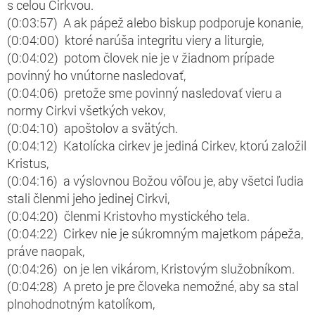
s celou Cirkvou.
(0:03:57) A ak pápež alebo biskup podporuje konanie,
(0:04:00) ktoré narúša integritu viery a liturgie,
(0:04:02) potom človek nie je v žiadnom prípade
povinný ho vnútorne nasledovať,
(0:04:06) pretože sme povinný nasledovať vieru a
normy Cirkvi všetkých vekov,
(0:04:10) apoštolov a svätých.
(0:04:12) Katolícka cirkev je jediná Cirkev, ktorú založil
Kristus,
(0:04:16) a výslovnou Božou vôľou je, aby všetci ľudia
stali členmi jeho jedinej Cirkvi,
(0:04:20) členmi Kristovho mystického tela.
(0:04:22) Cirkev nie je súkromným majetkom pápeža,
práve naopak,
(0:04:26) on je len vikárom, Kristovým služobníkom.
(0:04:28) A preto je pre človeka nemožné, aby sa stal
plnohodnotným katolíkom,