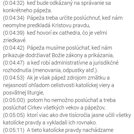
(0:04:32) keď bude odkázaný na správanie sa
konkrétneho pápeža.
(0:04:34) Pápeža treba určite poslúchnuť, keď nám
neomylne predkladá Kristovu pravdu,
(0:04:39) keď hovorí ex cathedra, čo je veľmi
zriedkavé.
(0:04:42) Pápeža musíme poslúchať, keď nám
prikazuje dodržiavať Božie zákony a prikázania,
(0:04:47) a keď robí administratívne a jurisdikčné
rozhodnutia (menovania, odpustky atď.).
(0:04:53) Ak je však pápež zdrojom zmätku a
nejasností ohľadom celistvosti katolíckej viery a
posvätnej liturgie,
(0:05:00) potom ho nemožno poslúchať a treba
poslúchať Cirkev všetkých vekov a pápežov,
(0:05:05) ktorí viac ako dve tisícročia jasne učili všetky
katolícke pravdy a vykladali ich rovnako.
(0:05:11) A tieto katolícke pravdy nachádzame