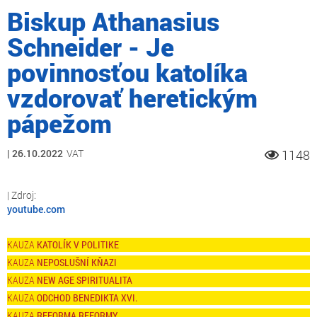
Biskup Athanasius
Schneider - Je
povinnosťou katolíka
vzdorovať heretickým
pápežom
26.10.2022
VAT
1148
youtube.com
KATOLÍK V POLITIKE
NEPOSLUŠNÍ KŇAZI
NEW AGE SPIRITUALITA
ODCHOD BENEDIKTA XVI.
REFORMA REFORMY