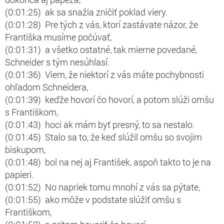
(0:01:25) ak sa snažia zničiť poklad viery.
(0:01:28) Pre tých z vás, ktorí zastávate názor, že
Františka musíme počúvať,
(0:01:31) a všetko ostatné, tak mierne povedané,
Schneider s tým nesúhlasí.
(0:01:36) Viem, že niektorí z vás máte pochybnosti
ohľadom Schneidera,
(0:01:39) keďže hovorí čo hovorí, a potom slúži omšu
s Františkom,
(0:01:43) hoci ak mám byť presný, to sa nestalo.
(0:01:45) Stalo sa to, že keď slúžil omšu so svojim
biskupom,
(0:01:48) bol na nej aj František, aspoň takto to je na
papieri.
(0:01:52) No napriek tomu mnohí z vás sa pýtate,
(0:01:55) ako môže v podstate slúžiť omšu s
Františkom,