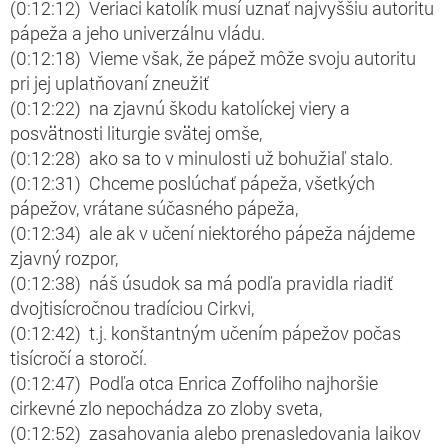
(0:12:12) Veriaci katolík musí uznať najvyššiu autoritu
pápeža a jeho univerzálnu vládu.
(0:12:18) Vieme však, že pápež môže svoju autoritu
pri jej uplatňovaní zneužiť
(0:12:22) na zjavnú škodu katolíckej viery a
posvätnosti liturgie svätej omše,
(0:12:28) ako sa to v minulosti už bohužiaľ stalo.
(0:12:31) Chceme poslúchať pápeža, všetkých
pápežov, vrátane súčasného pápeža,
(0:12:34) ale ak v učení niektorého pápeža nájdeme
zjavný rozpor,
(0:12:38) náš úsudok sa má podľa pravidla riadiť
dvojtisícročnou tradíciou Cirkvi,
(0:12:42) t.j. konštantným učením pápežov počas
tisícročí a storočí.
(0:12:47) Podľa otca Enrica Zoffoliho najhoršie
cirkevné zlo nepochádza zo zloby sveta,
(0:12:52) zasahovania alebo prenasledovania laikov