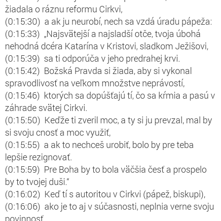
žiadala o ráznu reformu Cirkvi,
(0:15:30) a ak ju neurobí, nech sa vzdá úradu pápeža:
(0:15:33) „Najsvätejší a najsladší otče, tvoja úbohá
nehodná dcéra Katarína v Kristovi, sladkom Ježišovi,
(0:15:39) sa ti odporúča v jeho predrahej krvi.
(0:15:42) Božská Pravda si žiada, aby si vykonal
spravodlivosť na veľkom množstve neprávostí,
(0:15:46) ktorých sa dopúšťajú tí, čo sa kŕmia a pasú v
záhrade svätej Cirkvi.
(0:15:50) Keďže ti zveril moc, a ty si ju prevzal, mal by
si svoju cnosť a moc využiť,
(0:15:55) a ak to nechceš urobiť, bolo by pre teba
lepšie rezignovať.
(0:15:59) Pre Boha by to bola väčšia česť a prospelo
by to tvojej duši.“
(0:16:02) Keď tí s autoritou v Cirkvi (pápež, biskupi),
(0:16:06) ako je to aj v súčasnosti, neplnia verne svoju
povinnosť