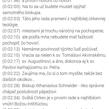
(0:01:58) a pritom hovoriť čo hovorí.
(0:02:00) Na to sa už budete musieť opýtať
samotného biskupa.
(0:02:03) Táto jeho rada pramení z najhlbšej cirkevnej
teológie,
(0:02:07) miestami je trochu náročný na pochopenie,
(0:02:10) ale podľa mňa nebudete mať ťažkosti
pochopiť, čo hovorí.
(0:02:13) Nemáme povinnosť týchto ľudí počúvať.
(0:02:15) Vracia sa nielen k sv. Tomášovi Akvinskému,
(0:02:17) sv. Augustínovi, a áno, dokonca aj k sv.
Pavlovi karhajúcemu sv. Petra.
(0:02:22) Zaujíma ma, čo si o tom myslíte, takže bez
ďalších okolkov...
(0:02:28) Biskup Athanasius Schneider - Ako správne
chápať poslušnosť pápežovi
(0:02:34) Svätá Cirkev je v prvom rade a najhlbšom
vnútri Božou inštitúciou,