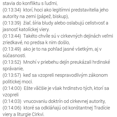
stavia do konfliktu s ľuďmi,
(0:13:34) ktorí, hoci ako legitímni predstavitelia jeho
autority na zemi (pápež, biskup),
(0:13:39) žiaľ, šíria bludy alebo oslabujú celistvosť a
jasnosť katolíckej viery.
(0:13:44) Takéto chvíle sú v cirkevných dejinách veľmi
zriedkavé, no predsa k nim došlo,
(0:13:49) ako je to na pohľad jasné všetkým, aj v
súčasnosti.
(0:13:52) Mnohí v priebehu dejín preukázali hrdinské
správanie,
(0:13:57) keď sa vzopreli nespravodlivým zákonom
politickej moci.
(0:14:00) Ešte väčšie je však hrdinstvo tých, ktorí sa
vzopreli
(0:14:03) vnucovaniu doktrín od cirkevnej autority,
(0:14:06) ktoré sa odkláňajú od konštantnej Tradície
viery a liturgie Cirkvi.