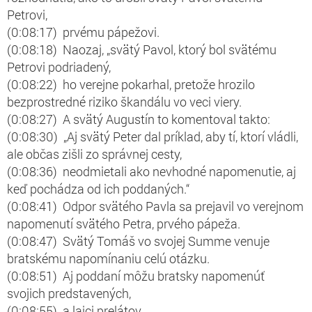
Petrovi,
(0:08:17) prvému pápežovi.
(0:08:18) Naozaj, „svätý Pavol, ktorý bol svätému
Petrovi podriadený,
(0:08:22) ho verejne pokarhal, pretože hrozilo
bezprostredné riziko škandálu vo veci viery.
(0:08:27) A svätý Augustín to komentoval takto:
(0:08:30) „Aj svätý Peter dal príklad, aby tí, ktorí vládli,
ale občas zišli zo správnej cesty,
(0:08:36) neodmietali ako nevhodné napomenutie, aj
keď pochádza od ich poddaných.“
(0:08:41) Odpor svätého Pavla sa prejavil vo verejnom
napomenutí svätého Petra, prvého pápeža.
(0:08:47) Svätý Tomáš vo svojej Summe venuje
bratskému napomínaniu celú otázku.
(0:08:51) Aj poddaní môžu bratsky napomenúť
svojich predstavených,
(0:08:55) a laici prelátov.