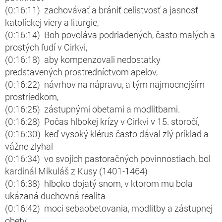
(0:16:11) zachovávať a brániť celistvosť a jasnosť
katolíckej viery a liturgie,
(0:16:14) Boh povoláva podriadených, často malých a
prostých ľudí v Cirkvi,
(0:16:18) aby kompenzovali nedostatky
predstavených prostredníctvom apelov,
(0:16:22) návrhov na nápravu, a tým najmocnejším
prostriedkom,
(0:16:25) zástupnými obetami a modlitbami.
(0:16:28) Počas hlbokej krízy v Cirkvi v 15. storočí,
(0:16:30) keď vysoký klérus často dával zlý príklad a
vážne zlyhal
(0:16:34) vo svojich pastoračných povinnostiach, bol
kardinál Mikuláš z Kusy (1401-1464)
(0:16:38) hlboko dojatý snom, v ktorom mu bola
ukázaná duchovná realita
(0:16:42) moci sebaobetovania, modlitby a zástupnej
obety.