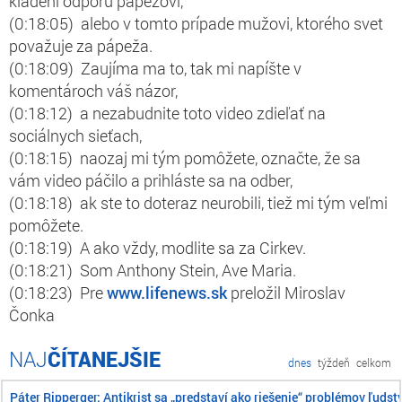
kladení odporu pápežovi,
(0:18:05) alebo v tomto prípade mužovi, ktorého svet
považuje za pápeža.
(0:18:09) Zaujíma ma to, tak mi napíšte v
komentároch váš názor,
(0:18:12) a nezabudnite toto video zdieľať na
sociálnych sieťach,
(0:18:15) naozaj mi tým pomôžete, označte, že sa
vám video páčilo a prihláste sa na odber,
(0:18:18) ak ste to doteraz neurobili, tiež mi tým veľmi
pomôžete.
(0:18:19) A ako vždy, modlite sa za Cirkev.
(0:18:21) Som Anthony Stein, Ave Maria.
(0:18:23) Pre
www.lifenews.sk
preložil Miroslav
Čonka
ČÍTANEJŠIE
dnes
týždeň
celkom
Páter Ripperger: Antikrist sa „predstaví ako riešenie“ problémov ľudst