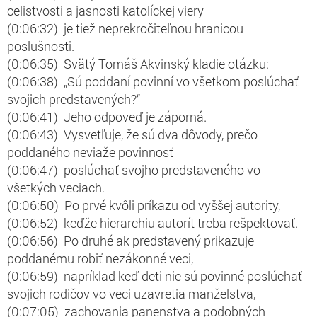
celistvosti a jasnosti katolíckej viery
(0:06:32) je tiež neprekročiteľnou hranicou
poslušnosti.
(0:06:35) Svätý Tomáš Akvinský kladie otázku:
(0:06:38) „Sú poddaní povinní vo všetkom poslúchať
svojich predstavených?“
(0:06:41) Jeho odpoveď je záporná.
(0:06:43) Vysvetľuje, že sú dva dôvody, prečo
poddaného neviaže povinnosť
(0:06:47) poslúchať svojho predstaveného vo
všetkých veciach.
(0:06:50) Po prvé kvôli príkazu od vyššej autority,
(0:06:52) keďže hierarchiu autorít treba rešpektovať.
(0:06:56) Po druhé ak predstavený prikazuje
poddanému robiť nezákonné veci,
(0:06:59) napríklad keď deti nie sú povinné poslúchať
svojich rodičov vo veci uzavretia manželstva,
(0:07:05) zachovania panenstva a podobných