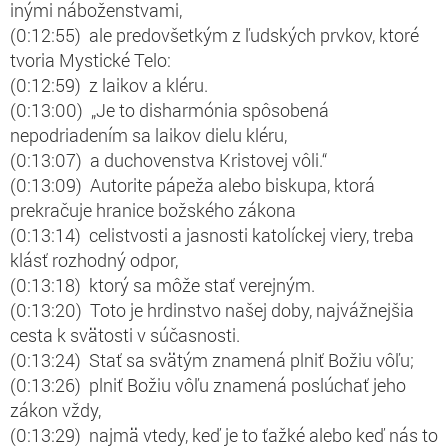
inými náboženstvami,
(0:12:55) ale predovšetkým z ľudských prvkov, ktoré
tvoria Mystické Telo:
(0:12:59) z laikov a kléru.
(0:13:00) „Je to disharmónia spôsobená
nepodriadením sa laikov dielu kléru,
(0:13:07) a duchovenstva Kristovej vôli.“
(0:13:09) Autorite pápeža alebo biskupa, ktorá
prekračuje hranice božského zákona
(0:13:14) celistvosti a jasnosti katolíckej viery, treba
klásť rozhodný odpor,
(0:13:18) ktorý sa môže stať verejným.
(0:13:20) Toto je hrdinstvo našej doby, najvážnejšia
cesta k svätosti v súčasnosti.
(0:13:24) Stať sa svätým znamená plniť Božiu vôľu;
(0:13:26) plniť Božiu vôľu znamená poslúchať jeho
zákon vždy,
(0:13:29) najmä vtedy, keď je to ťažké alebo keď nás to