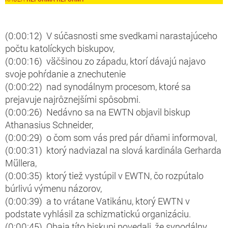
(0:00:12) V súčasnosti sme svedkami narastajúceho
počtu katolíckych biskupov,
(0:00:16) väčšinou zo západu, ktorí dávajú najavo
svoje pohŕdanie a znechutenie
(0:00:22) nad synodálnym procesom, ktoré sa
prejavuje najrôznejšími spôsobmi.
(0:00:26) Nedávno sa na EWTN objavil biskup
Athanasius Schneider,
(0:00:29) o čom som vás pred pár dňami informoval,
(0:00:31) ktorý nadviazal na slová kardinála Gerharda
Müllera,
(0:00:35) ktorý tiež vystúpil v EWTN, čo rozpútalo
búrlivú výmenu názorov,
(0:00:39) a to vrátane Vatikánu, ktorý EWTN v
podstate vyhlásil za schizmatickú organizáciu.
(0:00:45) Obaja títo biskupi povedali, že synodálny