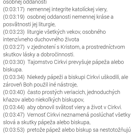
osobnej oddanosti
(0:03:17) nemennej integrite katolíckej viery,
(0:03:19) osobnej oddanosti nemennej kráse a
posvätnosti jej liturgie,
(0:03:23) liturgie všetkých vekov, osobného
intenzívneho duchovného života
(0:03:27) v zjednotení s Kristom, a prostredníctvom
skutkov lásky a dobročinnosti.
(0:03:30) Tajomstvo Cirkvi prevyšuje pápeža alebo
biskupa.
(0:03:34) Niekedy pápeži a biskupi Cirkvi uškodili, ale
zároveň Boh použil iné nástroje,
(0:03:40) často prostých veriacich, jednoduchých
kňazov alebo niekoľkých biskupov,
(0:03:44) aby obnovil svätosť viery a život v Cirkvi.
(0:03:47) Vernosť Cirkvi neznamená poslúchať všetky
slová a skutky pápeža alebo biskupa,
(0:03:53) pretože pápež alebo biskup sa nestotožňujú