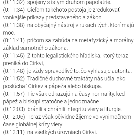
(0:11:32) spojený s istým druhom papolatrie.
(0:11:34) Cieľom takéhoto postoja je zredukovať
vonkajšie príkazy predstaveného a zákon
(0:11:38) na obyčajný nástroj v rukách tých, ktorí majú
moc,
(0:11:41) pričom sa zabúda na metafyzický a morálny
základ samotného zákona.
(0:11:45) Z tohto legalistického hľadiska, ktorý teraz
preniká do Cirkvi,
(0:11:48) je vždy spravodlivé to, čo vyhlasuje autorita.
(0:11:52) Tradičné duchovné traktáty nás učia, ako
poslúchať Cirkev a pápeža alebo biskupa.
(0:11:57) Tie však odkazujú na časy normality, keď
pápež a biskupi statočne a jednoznačne
(0:12:03) bránili a chránili integritu viery a liturgie.
(0:12:06) Teraz však očividne žijeme vo výnimočnom
čase globálnej krízy viery
(0:12:11) na všetkých úrovniach Cirkvi.