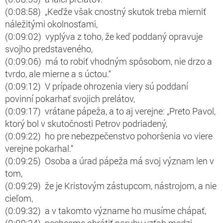
(0:08:58) „Keďže však cnostný skutok treba mierniť
náležitými okolnosťami,
(0:09:02) vyplýva z toho, že keď poddaný opravuje
svojho predstaveného,
(0:09:06) má to robiť vhodným spôsobom, nie drzo a
tvrdo, ale mierne a s úctou.“
(0:09:12) V prípade ohrozenia viery sú poddaní
povinní pokarhať svojich prelátov,
(0:09:17) vrátane pápeža, a to aj verejne: „Preto Pavol,
ktorý bol v skutočnosti Petrov podriadený,
(0:09:22) ho pre nebezpečenstvo pohoršenia vo viere
verejne pokarhal.“
(0:09:25) Osoba a úrad pápeža má svoj význam len v
tom,
(0:09:29) že je Kristovým zástupcom, nástrojom, a nie
cieľom,
(0:09:32) a v takomto význame ho musíme chápať,