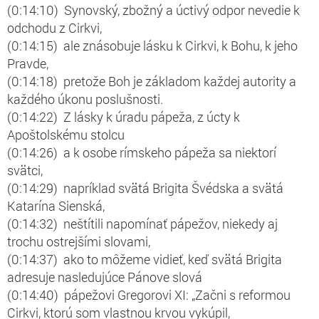
(0:14:10) Synovský, zbožný a úctivý odpor nevedie k
odchodu z Cirkvi,
(0:14:15) ale znásobuje lásku k Cirkvi, k Bohu, k jeho
Pravde,
(0:14:18) pretože Boh je základom každej autority a
každého úkonu poslušnosti.
(0:14:22) Z lásky k úradu pápeža, z úcty k
Apoštolskému stolcu
(0:14:26) a k osobe rímskeho pápeža sa niektorí
svätci,
(0:14:29) napríklad svätá Brigita Švédska a svätá
Katarína Sienská,
(0:14:32) neštítili napomínať pápežov, niekedy aj
trochu ostrejšími slovami,
(0:14:37) ako to môžeme vidieť, keď svätá Brigita
adresuje nasledujúce Pánove slová
(0:14:40) pápežovi Gregorovi XI: „Začni s reformou
Cirkvi, ktorú som vlastnou krvou vykúpil,