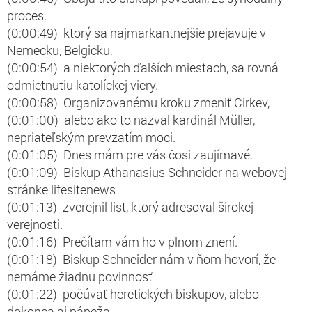
proces,
(0:00:49) ktorý sa najmarkantnejšie prejavuje v
Nemecku, Belgicku,
(0:00:54) a niektorých ďalších miestach, sa rovná
odmietnutiu katolíckej viery.
(0:00:58) Organizovanému kroku zmeniť Cirkev,
(0:01:00) alebo ako to nazval kardinál Müller,
nepriateľským prevzatím moci.
(0:01:05) Dnes mám pre vás čosi zaujímavé.
(0:01:09) Biskup Athanasius Schneider na webovej
stránke lifesitenews
(0:01:13) zverejnil list, ktorý adresoval širokej
verejnosti.
(0:01:16) Prečítam vám ho v plnom znení.
(0:01:18) Biskup Schneider nám v ňom hovorí, že
nemáme žiadnu povinnosť
(0:01:22) počúvať heretických biskupov, alebo
dokonca aj pápeža,