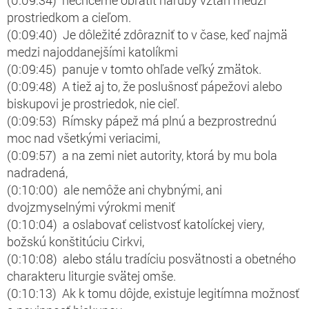
(0:09:34) nechceme obrátiť naruby vzťah medzi
prostriedkom a cieľom.
(0:09:40) Je dôležité zdôrazniť to v čase, keď najmä
medzi najoddanejšími katolíkmi
(0:09:45) panuje v tomto ohľade veľký zmätok.
(0:09:48) A tiež aj to, že poslušnosť pápežovi alebo
biskupovi je prostriedok, nie cieľ.
(0:09:53) Rímsky pápež má plnú a bezprostrednú
moc nad všetkými veriacimi,
(0:09:57) a na zemi niet autority, ktorá by mu bola
nadradená,
(0:10:00) ale nemôže ani chybnými, ani
dvojzmyselnými výrokmi meniť
(0:10:04) a oslabovať celistvosť katolíckej viery,
božskú konštitúciu Cirkvi,
(0:10:08) alebo stálu tradíciu posvätnosti a obetného
charakteru liturgie svätej omše.
(0:10:13) Ak k tomu dôjde, existuje legitímna možnosť