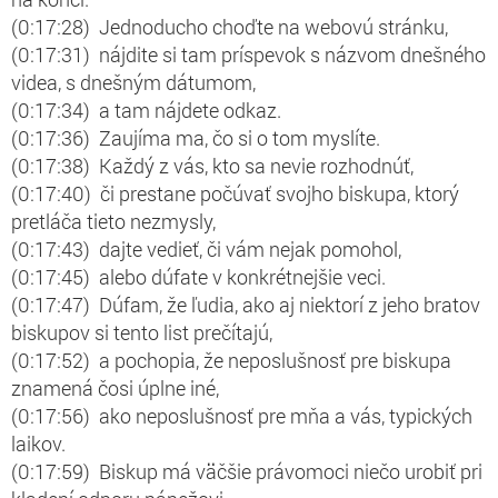
(0:17:28) Jednoducho choďte na webovú stránku,
(0:17:31) nájdite si tam príspevok s názvom dnešného
videa, s dnešným dátumom,
(0:17:34) a tam nájdete odkaz.
(0:17:36) Zaujíma ma, čo si o tom myslíte.
(0:17:38) Každý z vás, kto sa nevie rozhodnúť,
(0:17:40) či prestane počúvať svojho biskupa, ktorý
pretláča tieto nezmysly,
(0:17:43) dajte vedieť, či vám nejak pomohol,
(0:17:45) alebo dúfate v konkrétnejšie veci.
(0:17:47) Dúfam, že ľudia, ako aj niektorí z jeho bratov
biskupov si tento list prečítajú,
(0:17:52) a pochopia, že neposlušnosť pre biskupa
znamená čosi úplne iné,
(0:17:56) ako neposlušnosť pre mňa a vás, typických
laikov.
(0:17:59) Biskup má väčšie právomoci niečo urobiť pri