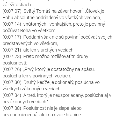
záležitostiach.
(0:07:07) Svätý Tomáš na záver hovorí: „Človek je
Bohu absolútne podriadený vo všetkých veciach,
(0:07:14) vnútorných i vonkajších, preto je povinný
počúvať Boha vo všetkom.
(0:07:17) Poddaní však nie sú povinní počúvať svojich
predstavených vo všetkom,
(0:07:21) ale len v určitých veciach.
(0:07:23) Preto možno rozlišovať tri druhy
poslušnosti:
(0:07:26) „Prvý, ktorý je dostatočný na spásu,
poslúcha len v povinných veciach.
(0:07:30) Druhý, keďže je dokonalý, poslúcha vo
všetkých zákonných veciach.
(0:07:34) A tretí, ktorý je neusporiadaný, poslúcha aj v
nezákonných veciach.“
(0:07:38) Poslušnosť nie je slepá alebo
bezpodmienečná, ale má svoje hranice.