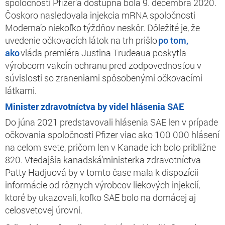
spoločnosti Pfizer’a dostupná bola 9. decembra 2020.
Čoskoro nasledovala injekcia mRNA spoločnosti
Moderna’o niekoľko týždňov neskôr. Dôležité je, že
uvedenie očkovacích látok na trh prišlo
po tom,
ako
vláda premiéra Justina Trudeaua poskytla
výrobcom vakcín ochranu pred zodpovednosťou v
súvislosti so zraneniami spôsobenými očkovacími
látkami.
Minister zdravotníctva by videl hlásenia SAE
Do júna 2021 predstavovali hlásenia SAE len v prípade
očkovania spoločnosti Pfizer viac ako 100 000 hlásení
na celom svete, pričom len v Kanade ich bolo približne
820. Vtedajšia kanadská’ministerka zdravotníctva
Patty Hadjuová by v tomto čase mala k dispozícii
informácie od rôznych výrobcov liekových injekcií,
ktoré by ukazovali, koľko SAE bolo na domácej aj
celosvetovej úrovni.