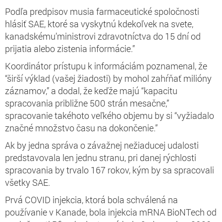
Podľa predpisov musia farmaceutické spoločnosti
hlásiť SAE, ktoré sa vyskytnú kdekoľvek na svete,
kanadskému’ministrovi zdravotníctva do 15 dní od
prijatia alebo zistenia informácie.”
Koordinátor prístupu k informáciám poznamenal, že
“širší výklad (vašej žiadosti) by mohol zahŕňať milióny
záznamov,” a dodal, že keďže majú “kapacitu
spracovania približne 500 strán mesačne,”
spracovanie takéhoto veľkého objemu by si “vyžiadalo
značné množstvo času na dokončenie.”
Ak by jedna správa o závažnej nežiaducej udalosti
predstavovala len jednu stranu, pri danej rýchlosti
spracovania by trvalo 167 rokov, kým by sa spracovali
všetky SAE.
Prvá COVID injekcia, ktorá bola schválená na
používanie v Kanade, bola injekcia mRNA BioNTech od