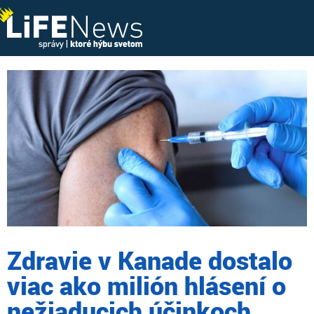
Zdravie v Kanade dostalo
viac ako milión hlásení o
nežiaducich účinkoch