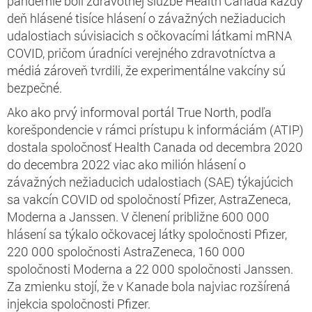
pandémie boli zdravotnej službe Health Canada každý
deň hlásené tisíce hlásení o závažných nežiaducich
udalostiach súvisiacich s očkovacími látkami mRNA
COVID, pričom úradníci verejného zdravotníctva a
médiá zároveň tvrdili, že experimentálne vakcíny sú
bezpečné.
Ako ako prvý informoval portál True North, podľa
korešpondencie v rámci prístupu k informáciám (ATIP)
dostala spoločnosť Health Canada od decembra 2020
do decembra 2022 viac ako milión hlásení o
závažných nežiaducich udalostiach (SAE) týkajúcich
sa vakcín COVID od spoločností Pfizer, AstraZeneca,
Moderna a Janssen. V členení približne 600 000
hlásení sa týkalo očkovacej látky spoločnosti Pfizer,
220 000 spoločnosti AstraZeneca, 160 000
spoločnosti Moderna a 22 000 spoločnosti Janssen.
Za zmienku stojí, že v Kanade bola najviac rozšírená
injekcia spoločnosti Pfizer.