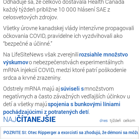
Odhaduje sa, že celkovo dostávala Health Canada
každý týždeň približne 10 000 hlásení SAE z
celosvetových zdrojov.
Všetky úrovne kanadskej vlády intenzívne propagovali
očkovania COVID, pravidelne ich vyzdvihovali ako
“bezpečné a účinné.”
Na LifeSiteNews však zverejnili
rozsiahle množstvo
výskumov
o nebezpečenstvách experimentálnych
mRNA injekcií COVID, medzi ktoré patrí poškodenie
srdca a krvné zrazeniny.
Odstrely mRNA majú aj
súviseli s
množstvom
negatívnych a často závažných vedľajších účinkov u
detí a všetky majú
spojenia s bunkovými líniami
pochádzajúcimi z potratených detí
.
ČÍTANEJŠIE
dnes
týždeň
celkom
POZRITE SI: Otec Ripperger a exorcisti sa zhodujú, že démoni sa môž