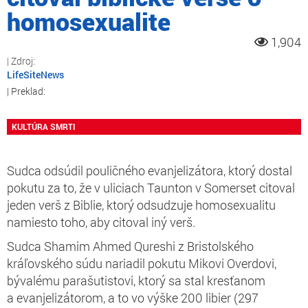
homosexualite
1,904
LifeSiteNews
KULTÚRA SMRTI
Sudca odsúdil pouličného evanjelizátora, ktorý dostal
pokutu za to, že v uliciach Taunton v Somerset citoval
jeden verš z Biblie, ktorý odsudzuje homosexualitu
namiesto toho, aby citoval iný verš.
Sudca Shamim Ahmed Qureshi z Bristolského
kráľovského súdu nariadil pokutu Mikovi Overdovi,
bývalému parašutistovi, ktorý sa stal kresťanom
a evanjelizátorom, a to vo výške 200 libier (297