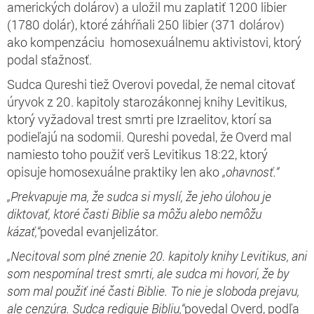
amerických dolárov) a uložil mu zaplatiť 1200 libier
(1780 dolár), ktoré záhŕňali 250 libier (371 dolárov)
ako kompenzáciu homosexuálnemu aktivistovi, ktorý
podal sťažnosť.
Sudca Qureshi tiež Overovi povedal, že nemal citovať
úryvok z 20. kapitoly starozákonnej knihy Levitikus,
ktorý vyžadoval trest smrti pre Izraelitov, ktorí sa
podieľajú na sodomii. Qureshi povedal, že Overd mal
namiesto toho použiť verš Levitikus 18:22, ktorý
opisuje homosexuálne praktiky len ako
„ohavnosť.“
„Prekvapuje ma, že sudca si myslí, že jeho úlohou je
diktovať, ktoré časti Biblie sa môžu alebo nemôžu
kázať,“
povedal evanjelizátor.
„Necitoval som plné znenie 20. kapitoly knihy Levitikus, ani
som nespomínal trest smrti, ale sudca mi hovorí, že by
som mal použiť iné časti Biblie. To nie je sloboda prejavu,
ale cenzúra. Sudca rediguje Bibliu,“
povedal Overd, podľa