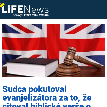
Sudca pokutoval
evanjelizátora za to, že
citoval biblické verše o