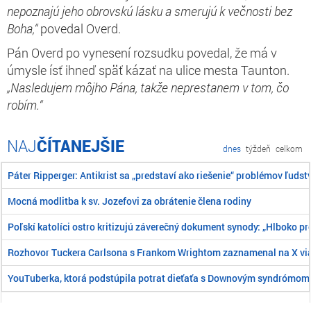
nepoznajú jeho obrovskú lásku a smerujú k večnosti bez
Boha,“
povedal Overd.
Pán Overd po vynesení rozsudku povedal, že má v
úmysle ísť ihneď späť kázať na ulice mesta Taunton.
„Nasledujem môjho Pána, takže neprestanem v tom, čo
robím.“
ČÍTANEJŠIE
dnes
týždeň
celkom
Páter Ripperger: Antikrist sa „predstaví ako riešenie“ problémov ľudst
Mocná modlitba k sv. Jozefovi za obrátenie člena rodiny
Poľskí katolíci ostro kritizujú záverečný dokument synody: „Hlboko pr
Rozhovor Tuckera Carlsona s Frankom Wrightom zaznamenal na X viac
YouTuberka, ktorá podstúpila potrat dieťaťa s Downovým syndrómom, 