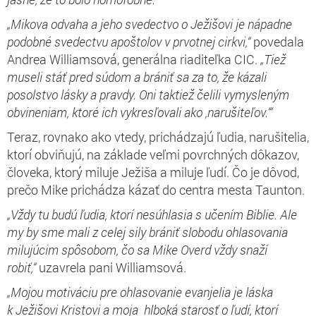
„Mikova odvaha a jeho svedectvo o Ježišovi je nápadne
podobné svedectvu apoštolov v prvotnej cirkvi,“
povedala
Andrea Williamsová, generálna riaditeľka CIC.
„Tiež
museli stáť pred súdom a brániť sa za to, že kázali
posolstvo lásky a pravdy. Oni taktiež čelili vymysleným
obvineniam, ktoré ich vykresľovali ako ,narušiteľov.‘“
Teraz, rovnako ako vtedy, prichádzajú ľudia, narušitelia,
ktorí obviňujú, na základe veľmi povrchných dôkazov,
človeka, ktorý miluje Ježiša a miluje ľudí. Čo je dôvod,
prečo Mike prichádza kázať do centra mesta Taunton.
„Vždy tu budú ľudia, ktorí nesúhlasia s učením Biblie. Ale
my by sme mali z celej sily brániť slobodu ohlasovania
milujúcim spôsobom, čo sa Mike Overd vždy snaží
robiť,“
uzavrela pani Williamsová.
„Mojou motiváciu pre ohlasovanie evanjelia je láska
k Ježišovi Kristovi a moja hlboká starosť o ľudí, ktorí