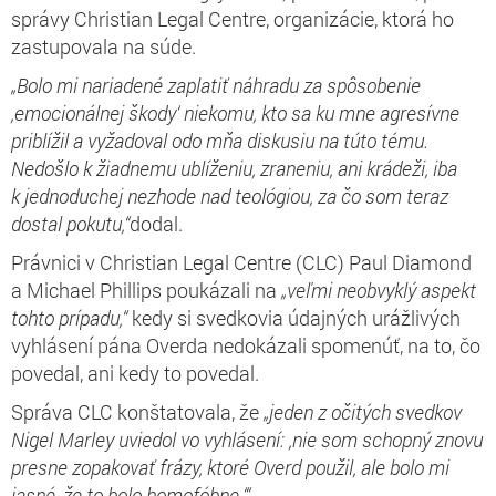
správy Christian Legal Centre, organizácie, ktorá ho
zastupovala na súde.
„Bolo mi nariadené zaplatiť náhradu za spôsobenie
,emocionálnej škody‘ niekomu, kto sa ku mne agresívne
priblížil a vyžadoval odo mňa diskusiu na túto tému.
Nedošlo k žiadnemu ublíženiu, zraneniu, ani krádeži, iba
k jednoduchej nezhode nad teológiou, za čo som teraz
dostal pokutu,“
dodal.
Právnici v Christian Legal Centre (CLC) Paul Diamond
a Michael Phillips poukázali na
„veľmi neobvyklý aspekt
tohto prípadu,“
kedy si svedkovia údajných urážlivých
vyhlásení pána Overda nedokázali spomenúť, na to, čo
povedal, ani kedy to povedal.
Správa CLC konštatovala, že
„jeden z očitých svedkov
Nigel Marley uviedol vo vyhlásení: ,nie som schopný znovu
presne zopakovať frázy, ktoré Overd použil, ale bolo mi
jasné, že to bolo homofóbne.‘“