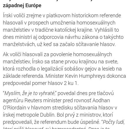
západnej Európe
Írski voliči zrejme v piatkovom historickom referende
hlasovali v prospech umožnenia homosexuálnych
manželstiev v tradične katolíckej krajine. Vyhlásili to
dnes ministri aj odporcovia návrhu zákona o takýchto
manželstvách, už keď sa začalo sčítavanie hlasov.
Ak voliči hlasovali za povolenie homosexuálnych
manželstiev, Írsko sa stane prvou krajinou na svete,
ktorá rozhodla o legalizácií sobášov gejov a lesieb na
základe referenda. Minister Kevin Humphreys dokonca
predpovedal pomer hlasov 2 ku 1.
“
Myslím, že je to vyhraté
,” povedal dnes pre tlačovú
agentúru Reuters minister pred rovnosť Aodhan
O’Riordain v hlavnom stredisku sčítavania hlasov v
írskej metropole Dublin. Bol prvý z ministrov, ktorí
predpovedali, že referendum bude úspešné. “
Počty ľudí,
ktorí prišli hlasovať, sú bezprecedentné. Dnes je to