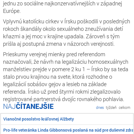
jednu zo sociálne najkonzervatívnejších v západnej
Európe.
Vplyvnú katolícku cirkev v Írsku poškodili v posledných
rokoch škandály okolo sexuálneho zneužívania detí
kňazmi a jej moc v krajine upadala. Zároveň s tým
prišla aj postupná zmena v názoroch verejnosti.
Prieskumy verejnej mienky pred referendom
naznačovali, že návrh na legalizáciu homosexuálnych
manželstiev prejde v pomere 2 ku 1 – Írsko by sa teda
stalo prvou krajinou na svete, ktorá rozhodne o
legalizácií sobášov gejov a lesieb na základe
referenda. Írsko už pred štyrmi rokmi zlegalizovalo
registrované partnerstvá dvojíc rovnakého pohlavia.
ČÍTANEJŠIE
dnes
týždeň
celkom
Vianočné posolstvo kráľovnej Alžbety
Pro-life veteránka Linda Gibbonsová poslaná na súd pre duševné zdra