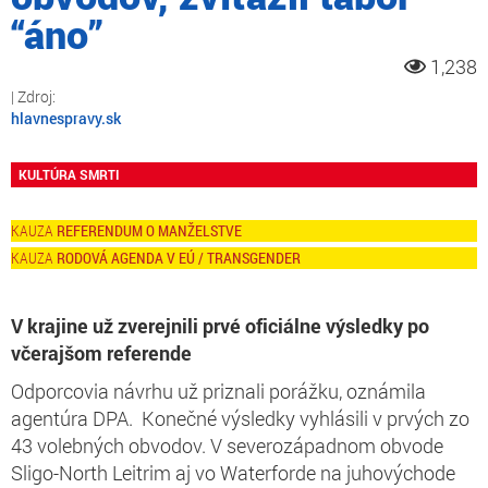
“áno”
1,238
hlavnespravy.sk
KULTÚRA SMRTI
REFERENDUM O MANŽELSTVE
RODOVÁ AGENDA V EÚ / TRANSGENDER
V krajine už zverejnili prvé oficiálne výsledky po
včerajšom referende
Odporcovia návrhu už priznali porážku, oznámila
agentúra DPA. Konečné výsledky vyhlásili v prvých zo
43 volebných obvodov. V severozápadnom obvode
Sligo-North Leitrim aj vo Waterforde na juhovýchode