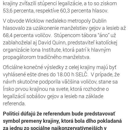
krajiny zvíťazili stúpenci legalizácie, a to so ziskom
53,6 percenta, respektíve 60,3 percenta hlasov.
V obvode Wicklow neďaleko metropoly Dublin
hlasovalo za uzákonenie manželstiev gejov a lesieb až
68,4 percenta voličov. Stúpencom tábora “áno” už
zablahoželal aj David Quinn, predstaviteľ katolíckej
organizácie Iona Institute, ktorá patrí k hlavným
propagátorom tradičného manželstva.
Oficiálne konečné výsledky z celej krajiny majú byť
vyhlásené ešte dnes do 18.00 h SELČ. V prípade, že
návrh skutočne podporila väčšina voličov, stane sa
Írsko prvou krajinou na svete, ktorá rozhodne o
legalizácií sobášov gejov a lesieb na základe
referenda.
Politici dúfajú že referendum bude predstavovať
symbol premeny krajiny, ktorá bola dlho pokladaná
za jednu zo sociálne najkonzervatívnejších v