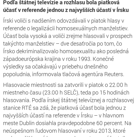
Podľa štátnej televízie a rozhlasu bola piatková
účasť v referende jednou z najvyšších účastí v Írsku
Írski voliči s nadšením odovzdávali v piatok hlasy v
referende o legalizácii homosexuálnych manželstiev.
Účasť bola vysoká a voliči zrejme hlasovali v prospech
takýchto manželstiev – dve desaťročia po tom, čo
Írsko dekriminalizovalo homosexualitu ako posledná
západoeurópska krajina v roku 1993. Konečné
výsledky sa očakávajú v priebehu dnešného
popoludnia, informovala tlačová agentúra Reuters.
Hlasovacie miestnosti sa zatvorili v piatok o 22.00 h
miestneho času (23.00 h SELČ), teda po 15 hodinách
hlasovania. Podľa írskej štátnej televíznej a rozhlasovej
stanice RTÉ sa zdá, že piatková účasť bola jednou z
najvyšších účastí na referende v Írsku – v hlavnom
meste Dublin dosiahla pravdepodobne 60 percent. Na
neúspešnom ľudovom hlasovaní v roku 2013, ktoré