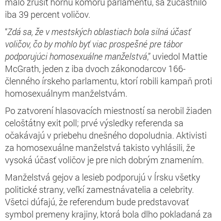
malo zrušiť hornú komoru parlamentu, sa zúčastnilo
iba 39 percent voličov.
“
Zdá sa, že v mestských oblastiach bola silná účasť
voličov, čo by mohlo byť viac prospešné pre tábor
podporujúci homosexuálne manželstvá
,” uviedol Mattie
McGrath, jeden z iba dvoch zákonodarcov 166-
členného írskeho parlamentu, ktorí robili kampaň proti
homosexuálnym manželstvám.
Po zatvorení hlasovacích miestností sa nerobil žiaden
celoštátny exit poll; prvé výsledky referenda sa
očakávajú v priebehu dnešného dopoludnia. Aktivisti
za homosexuálne manželstvá takisto vyhlásili, že
vysoká účasť voličov je pre nich dobrým znamením.
Manželstvá gejov a lesieb podporujú v Írsku všetky
politické strany, veľkí zamestnávatelia a celebrity.
Všetci dúfajú, že referendum bude predstavovať
symbol premeny krajiny, ktorá bola dlho pokladaná za