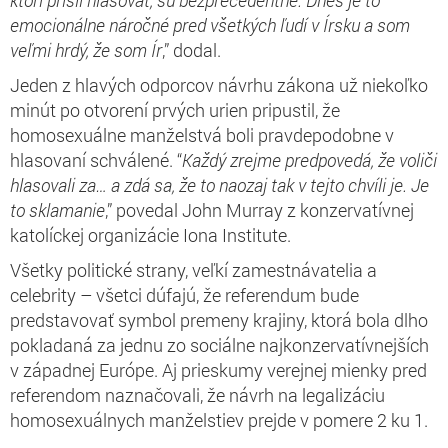
emocionálne náročné pred všetkých ľudí v Írsku a som
veľmi hrdý, že som Ír
,” dodal.
Jeden z hlavých odporcov návrhu zákona už niekoľko
minút po otvorení prvých urien pripustil, že
homosexuálne manželstvá boli pravdepodobne v
hlasovaní schválené. “
Každý zrejme predpovedá, že voliči
hlasovali za… a zdá sa, že to naozaj tak v tejto chvíli je. Je
to sklamanie
,” povedal John Murray z konzervatívnej
katolíckej organizácie Iona Institute.
Všetky politické strany, veľkí zamestnávatelia a
celebrity – všetci dúfajú, že referendum bude
predstavovať symbol premeny krajiny, ktorá bola dlho
pokladaná za jednu zo sociálne najkonzervatívnejších
v západnej Európe. Aj prieskumy verejnej mienky pred
referendom naznačovali, že návrh na legalizáciu
homosexuálnych manželstiev prejde v pomere 2 ku 1.