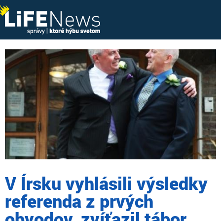
V Írsku vyhlásili výsledky
referenda z prvých
obvodov, zvíťazil tábor