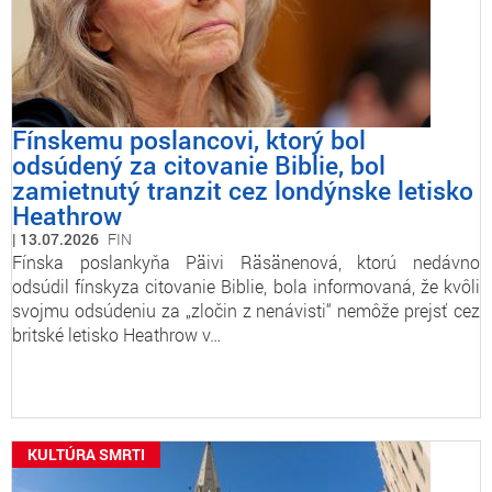
Fínskemu poslancovi, ktorý bol
odsúdený za citovanie Biblie, bol
zamietnutý tranzit cez londýnske letisko
Heathrow
13.07.2026
FIN
Fínska poslankyňa Päivi Räsänenová, ktorú nedávno
odsúdil fínskyza citovanie Biblie, bola informovaná, že kvôli
svojmu odsúdeniu za „zločin z nenávisti“ nemôže prejsť cez
britské letisko Heathrow v…
KULTÚRA SMRTI