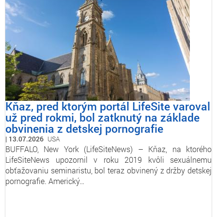
Kňaz, pred ktorým portál LifeSite varoval
už pred rokmi, bol zatknutý na základe
obvinenia z detskej pornografie
13.07.2026
USA
BUFFALO, New York (LifeSiteNews) – Kňaz, na ktorého
LifeSiteNews upozornil v roku 2019 kvôli sexuálnemu
obťažovaniu seminaristu, bol teraz obvinený z držby detskej
pornografie. Americký…