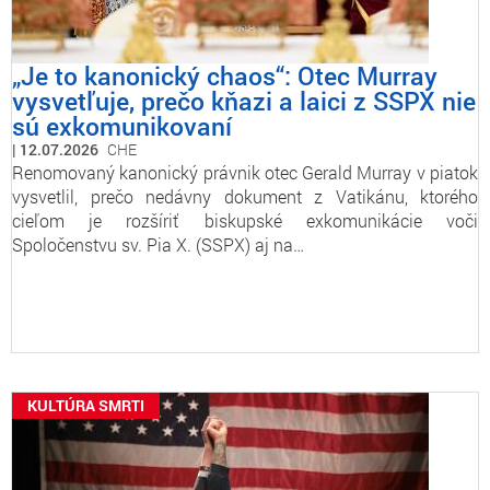
„Je to kanonický chaos“: Otec Murray
vysvetľuje, prečo kňazi a laici z SSPX nie
sú exkomunikovaní
12.07.2026
CHE
Renomovaný kanonický právnik otec Gerald Murray v piatok
vysvetlil, prečo nedávny dokument z Vatikánu, ktorého
cieľom je rozšíriť biskupské exkomunikácie voči
Spoločenstvu sv. Pia X. (SSPX) aj na…
KULTÚRA SMRTI