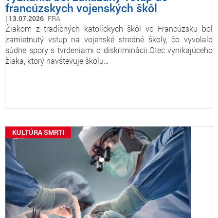
francúzskych vojenských škôl
13.07.2026
FRA
Žiakom z tradičných katolíckych škôl vo Francúzsku bol
zamietnutý vstup na vojenské stredné školy, čo vyvolalo
súdne spory s tvrdeniami o diskriminácii.Otec vynikajúceho
žiaka, ktorý navštevuje školu…
KULTÚRA SMRTI