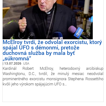
McElroy tvrdí, že odvolal exorcistu, ktorý
spájal UFO s démonmi, pretože
duchovná služba by mala byť
„súkromná“
13.07.2026
USA
Kardinál Robert McElroy, heterodoxný arcibiskup
Washingtonu, D.C., tvrdil, že minulý mesiac neodvolal
prominentného exorcistu monsignora Stephena Rossettiho
kvôli jeho výrokom spájajúcim UFO s…