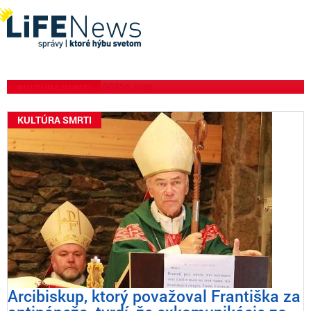
Kardinál Zen: „Milostivý
Boh tiež zoslal oheň, aby
zničil Sodomu“
KULTÚRA SMRTI
KULTÚRA SMRTI
Arcibiskup, ktorý považoval Františka za