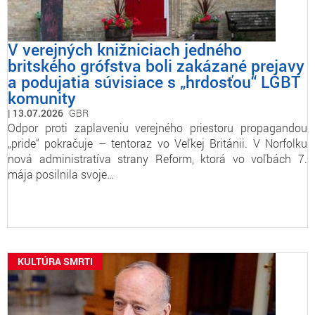
V verejných knižniciach jedného
britského grófstva boli zakázané prejavy
a podujatia súvisiace s „hrdosťou“ LGBT
komunity
13.07.2026
GBR
Odpor proti zaplaveniu verejného priestoru propagandou
„pride“ pokračuje – tentoraz vo Veľkej Británii. V Norfolku
nová administratíva strany Reform, ktorá vo voľbách 7.
mája posilnila svoje…
KULTÚRA SMRTI