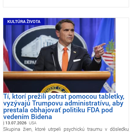
KULTÚRA ŽIVOTA
Tí, ktorí prežili potrat pomocou tabletky,
vyzývajú Trumpovu administratívu, aby
prestala obhajovať politiku FDA pod
vedením Bidena
13.07.2026
USA
Skupina žien, ktoré utrpeli psychickú traumu v dôsledku