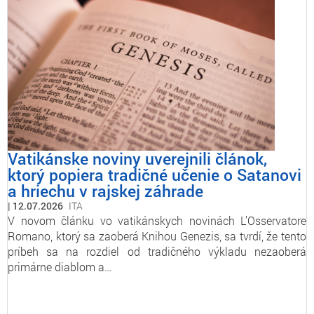
Vatikánske noviny uverejnili článok,
ktorý popiera tradičné učenie o Satanovi
a hriechu v rajskej záhrade
12.07.2026
ITA
V novom článku vo vatikánskych novinách L’Osservatore
Romano, ktorý sa zaoberá Knihou Genezis, sa tvrdí, že tento
príbeh sa na rozdiel od tradičného výkladu nezaoberá
primárne diablom a…