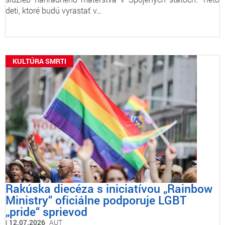
deti, ktoré budú vyrastať v…
KULTÚRA SMRTI
Rakúska diecéza s iniciatívou „Rainbow
Ministry“ oficiálne podporuje LGBT
„pride“ sprievod
12.07.2026
AUT