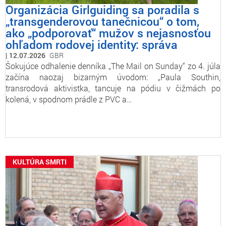
Organizácia Girlguiding sa poradila s
„transgenderovou tanečnicou“ o tom,
ako „podporovať“ mužov s nejasnosťou
ohľadom rodovej identity: správa
12.07.2026
GBR
Šokujúce odhalenie denníka „The Mail on Sunday“ zo 4. júla
začína naozaj bizarným úvodom: „Paula Southin,
transrodová aktivistka, tancuje na pódiu v čižmách po
kolená, v spodnom prádle z PVC a…
KULTÚRA SMRTI