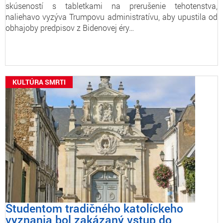
skúseností s tabletkami na prerušenie tehotenstva,
naliehavo vyzýva Trumpovu administratívu, aby upustila od
obhajoby predpisov z Bidenovej éry…
KULTÚRA SMRTI
Študentom tradičného katolíckeho
vyznania bol zakázaný vstup do