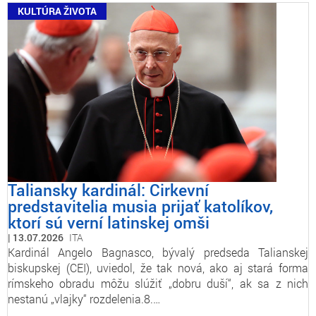
KULTÚRA ŽIVOTA
Taliansky kardinál: Cirkevní
predstavitelia musia prijať katolíkov,
ktorí sú verní latinskej omši
13.07.2026
ITA
Kardinál Angelo Bagnasco, bývalý predseda Talianskej
biskupskej (CEI), uviedol, že tak nová, ako aj stará forma
rímskeho obradu môžu slúžiť „dobru duší“, ak sa z nich
nestanú „vlajky“ rozdelenia.8.…