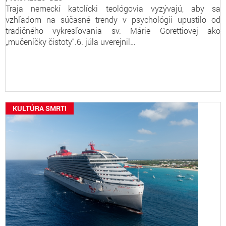
Traja nemeckí katolícki teológovia vyzývajú, aby sa
vzhľadom na súčasné trendy v psychológii upustilo od
tradičného vykresľovania sv. Márie Gorettiovej ako
„mučeníčky čistoty“.6. júla uverejnil…
KULTÚRA SMRTI