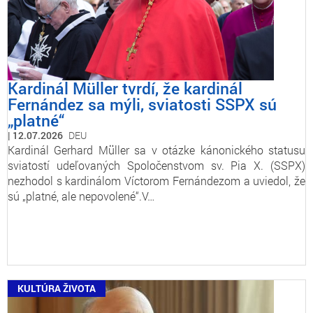
Kardinál Müller tvrdí, že kardinál
Fernández sa mýli, sviatosti SSPX sú
„platné“
12.07.2026
DEU
Kardinál Gerhard Müller sa v otázke kánonického statusu
sviatostí udeľovaných Spoločenstvom sv. Pia X. (SSPX)
nezhodol s kardinálom Víctorom Fernándezom a uviedol, že
sú „platné, ale nepovolené“.V…
KULTÚRA ŽIVOTA