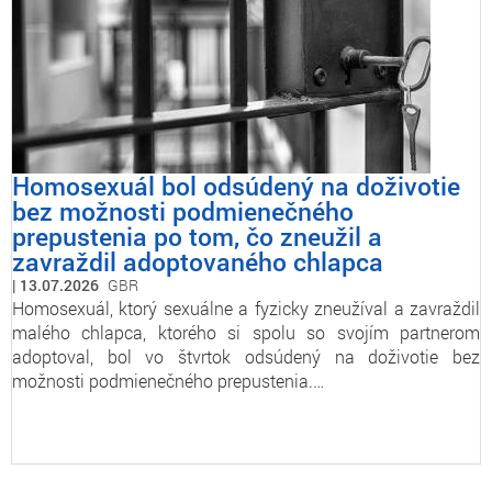
Homosexuál bol odsúdený na doživotie
bez možnosti podmienečného
prepustenia po tom, čo zneužil a
zavraždil adoptovaného chlapca
13.07.2026
GBR
Homosexuál, ktorý sexuálne a fyzicky zneužíval a zavraždil
malého chlapca, ktorého si spolu so svojím partnerom
adoptoval, bol vo štvrtok odsúdený na doživotie bez
možnosti podmienečného prepustenia.…