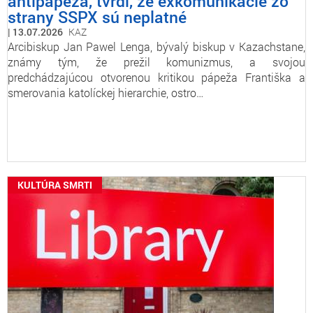
antipápeža, tvrdí, že exkomunikácie zo
strany SSPX sú neplatné
13.07.2026
KAZ
Arcibiskup Jan Pawel Lenga, bývalý biskup v Kazachstane,
známy tým, že prežil komunizmus, a svojou
predchádzajúcou otvorenou kritikou pápeža Františka a
smerovania katolíckej hierarchie, ostro…
KULTÚRA SMRTI