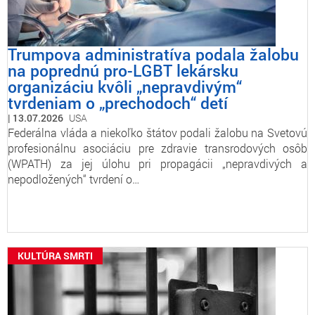
Trumpova administratíva podala žalobu
na poprednú pro-LGBT lekársku
organizáciu kvôli „nepravdivým“
tvrdeniam o „prechodoch“ detí
13.07.2026
USA
Federálna vláda a niekoľko štátov podali žalobu na Svetovú
profesionálnu asociáciu pre zdravie transrodových osôb
(WPATH) za jej úlohu pri propagácii „nepravdivých a
nepodložených“ tvrdení o…
KULTÚRA SMRTI