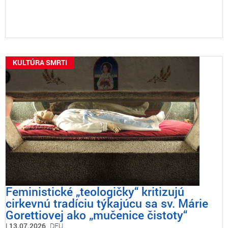
KULTÚRA SMRTI
Feministické „teologičky“ kritizujú
cirkevnú tradíciu týkajúcu sa sv. Márie
Gorettiovej ako „mučenice čistoty“
13.07.2026
DEU