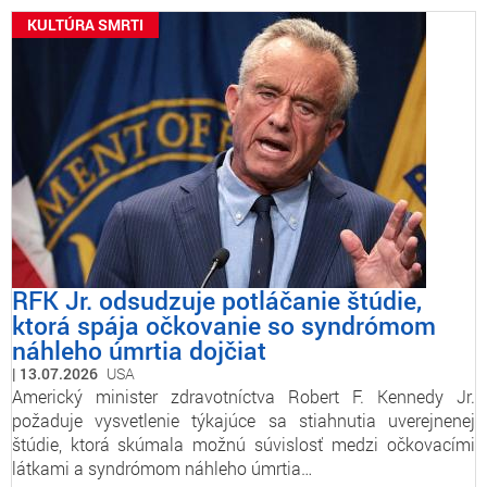
KULTÚRA SMRTI
RFK Jr. odsudzuje potláčanie štúdie,
ktorá spája očkovanie so syndrómom
náhleho úmrtia dojčiat
13.07.2026
USA
Americký minister zdravotníctva Robert F. Kennedy Jr.
požaduje vysvetlenie týkajúce sa stiahnutia uverejnenej
štúdie, ktorá skúmala možnú súvislosť medzi očkovacími
látkami a syndrómom náhleho úmrtia…