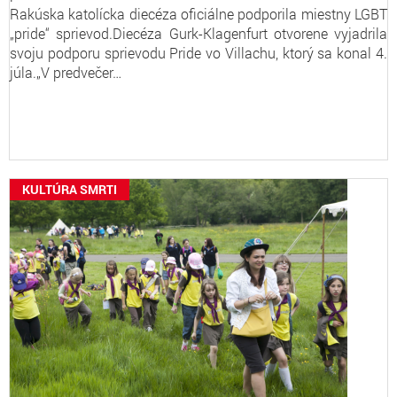
Rakúska katolícka diecéza oficiálne podporila miestny LGBT
„pride“ sprievod.Diecéza Gurk-Klagenfurt otvorene vyjadrila
svoju podporu sprievodu Pride vo Villachu, ktorý sa konal 4.
júla.„V predvečer…
KULTÚRA SMRTI