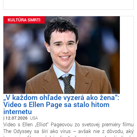
KULTÚRA SMRTI
„V každom ohľade vyzerá ako žena“:
Video s Ellen Page sa stalo hitom
internetu
12.07.2026
USA
Video s Ellen „Elliot“ Pageovou zo svetovej premiéry filmu
The Odyssey sa šíri ako vírus – avšak nie z dôvodu, aký