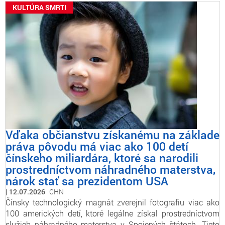
KULTÚRA SMRTI
Vďaka občianstvu získanému na základe
práva pôvodu má viac ako 100 detí
čínskeho miliardára, ktoré sa narodili
prostredníctvom náhradného materstva,
nárok stať sa prezidentom USA
12.07.2026
CHN
Čínsky technologický magnát zverejnil fotografiu viac ako
100 amerických detí, ktoré legálne získal prostredníctvom
služieb náhradného materstva v Spojených štátoch. Tieto