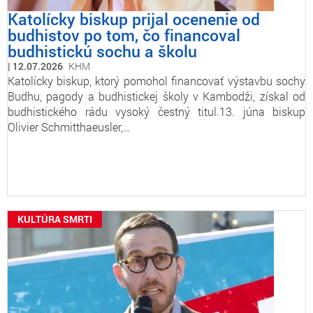
Katolícky biskup prijal ocenenie od
budhistov po tom, čo financoval
budhistickú sochu a školu
12.07.2026
KHM
Katolícky biskup, ktorý pomohol financovať výstavbu sochy
Budhu, pagody a budhistickej školy v Kambodži, získal od
budhistického rádu vysoký čestný titul.13. júna biskup
Olivier Schmitthaeusler,…
KULTÚRA SMRTI