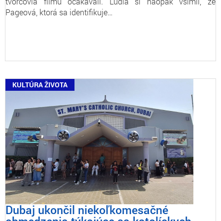
tvorcovia filmu očakávali. Ľudia si naopak všimli, že
Pageová, ktorá sa identifikuje…
KULTÚRA ŽIVOTA
Dubaj ukončil niekoľkomesačné