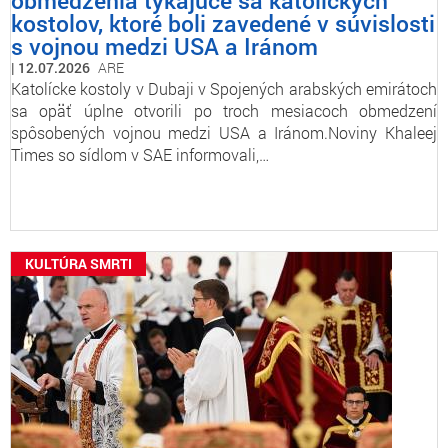
obmedzenia týkajúce sa katolíckych
kostolov, ktoré boli zavedené v súvislosti
s vojnou medzi USA a Iránom
12.07.2026
ARE
Katolícke kostoly v Dubaji v Spojených arabských emirátoch
sa opäť úplne otvorili po troch mesiacoch obmedzení
spôsobených vojnou medzi USA a Iránom.Noviny Khaleej
Times so sídlom v SAE informovali,…
KULTÚRA SMRTI