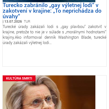
Turecko zabránilo „gay výletnej lodi“ v
zakotvení v krajine: „To neprichádza do
úvahy“
13.07.2026
TUR
Turecké úrady zakázali lodi s „gay plavbou“ zakotviť v
krajine, pretože to nie je v súlade s „morálnymi hodnotami“
krajiny.Ako informoval denník Washington Blade, turecké
úrady zakázali výletnej lodi…
KULTÚRA SMRTI