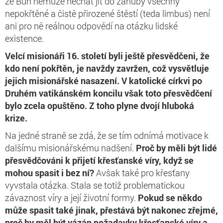
že Bůh nemůže nechat jít do záhuby všechny
nepokřtěné a čistě přirozené štěstí (teda limbus) není
ani pro ně reálnou odpovědí na otázku lidské
existence.
Velcí misionáři 16. století byli ještě přesvědčeni, že
kdo není pokřtěn, je navždy zavržen, což vysvětluje
jejich misionářské nasazení. V katolické církvi po
Druhém vatikánském koncilu však toto přesvědčení
bylo zcela opuštěno. Z toho plyne dvojí hluboká
krize.
Na jedné straně se zdá, že se tím odnímá motivace k
dalšímu misionářskému nadšení.
Proč by měli být lidé
přesvědčováni k přijetí křesťanské víry, když se
mohou spasit i bez ní?
Avšak také pro křesťany
vyvstala otázka. Stala se totiž problematickou
závaznost víry a její životní formy.
Pokud se někdo
může spasit také jinak, přestává být nakonec zřejmé,
proč by měl být vázán požadavky křesťanské víry a