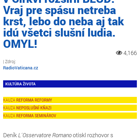
Vraj pre spásu netreba
krst, lebo do neba aj tak
idú všetci slušní ludia.
OMYL!
4,166
RadioVaticana.cz
KULTÚRA ŽIVOTA
REFORMA REFORMY
NEPOSLUŠNÍ KŇAZI
REFORMA SEMINÁROV
Deník
L´Osservatore Romano
otiskl rozhovor s