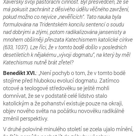
Xaverský svoji pastorační činnost. Byl přesvědčen, že se
má pokusit zachránit z děsivého údělu věčného zavržení,
pokud možno co nejvíce „nevěřících“. Tato nauka byla
formulována na Tridentském koncilu sentencí o soudu
nad dobrými a zlými, potom radikalizována jansenisty a
mnohem obšírněji převzata Katechismem katolické církve
(633, 1037). Lze říci, že v tomto bodě došlo v posledních
desetiletích k nějakému „vývoji dogmatu“, na který by měl
Katechismus nutně brát zřetel?
Benedikt XVI.
: „Není pochyb o tom, že v tomto bodě
stojíme před hlubokou evolucí dogmatu. Zatímco
otcové a teologové středověku se ještě mohli
domnívat, že se v podstatě celé lidstvo stalo
katolickým a že pohanství existuje pouze na okraji,
objev nového světa na počátku novověku radikálně
změnil perspektivy.
V druhé polovině minulého století se zcela ujalo mínění,