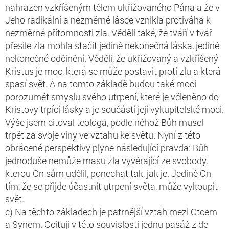
nahrazen vzkříšeným tělem ukřižovaného Pána a že v
Jeho radikální a nezměrné lásce vznikla protiváha k
nezměrné přítomnosti zla. Věděli také, že tváří v tvář
přesile zla mohla stačit jedině nekonečná láska, jedině
nekonečné odčinění. Věděli, že ukřižovaný a vzkříšený
Kristus je moc, která se může postavit proti zlu a která
spasí svět. A na tomto základě budou také moci
porozumět smyslu svého utrpení, které je včleněno do
Kristovy trpící lásky a je součástí její vykupitelské moci.
Výše jsem citoval teologa, podle něhož Bůh musel
trpět za svoje viny ve vztahu ke světu. Nyní z této
obrácené perspektivy plyne následující pravda: Bůh
jednoduše nemůže masu zla vyvěrající ze svobody,
kterou On sám udělil, ponechat tak, jak je. Jedině On
tím, že se přijde účastnit utrpení světa, může vykoupit
svět.
c) Na těchto základech je patrnější vztah mezi Otcem
a Synem. Ocituji v této souvislosti jednu pasáž z de