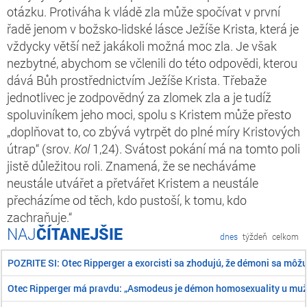
otázku. Protiváha k vládě zla může spočívat v první
řadě jenom v božsko-lidské lásce Ježíše Krista, která je
vždycky větší než jakákoli možná moc zla. Je však
nezbytné, abychom se včlenili do této odpovědi, kterou
dává Bůh prostřednictvím Ježíše Krista. Třebaže
jednotlivec je zodpovědný za zlomek zla a je tudíž
spoluviníkem jeho moci, spolu s Kristem může přesto
„doplňovat to, co zbývá vytrpět do plné míry Kristových
útrap“ (srov.
Kol
1,24). Svátost pokání má na tomto poli
jistě důležitou roli. Znamená, že se necháváme
neustále utvářet a přetvářet Kristem a neustále
přecházíme od těch, kdo pustoší, k tomu, kdo
zachraňuje.“
ČÍTANEJŠIE
dnes
týždeň
celkom
POZRITE SI: Otec Ripperger a exorcisti sa zhodujú, že démoni sa môž
Otec Ripperger má pravdu: „Asmodeus je démon homosexuality u mu