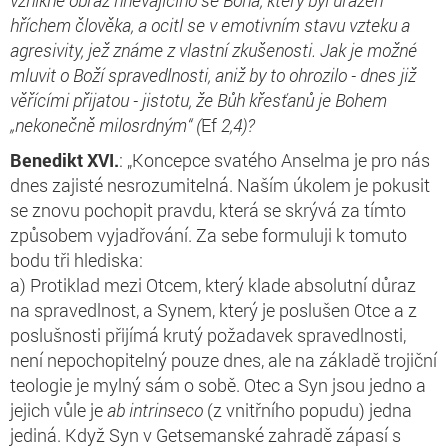
hříchem člověka, a ocitl se v emotivním stavu vzteku a
agresivity, jež známe z vlastní zkušenosti. Jak je možné
mluvit o Boží spravedlnosti, aniž by to ohrozilo - dnes již
věřícími přijatou - jistotu, že Bůh křesťanů je Bohem
„nekonečně milosrdným“ (
Ef
2,4)?
Benedikt XVI.
: „Koncepce svatého Anselma je pro nás
dnes zajisté nesrozumitelná. Naším úkolem je pokusit
se znovu pochopit pravdu, která se skrývá za tímto
způsobem vyjadřování. Za sebe formuluji k tomuto
bodu tři hlediska:
a) Protiklad mezi Otcem, který klade absolutní důraz
na spravedlnost, a Synem, který je poslušen Otce a z
poslušnosti přijímá krutý požadavek spravedlnosti,
není nepochopitelný pouze dnes, ale na základě trojiční
teologie je mylný sám o sobě. Otec a Syn jsou jedno a
jejich vůle je
ab intrinseco
(z vnitřního popudu) jedna
jediná. Když Syn v Getsemanské zahradě zápasí s