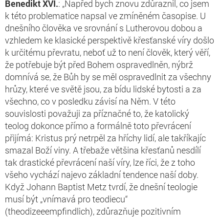
Benedikt XVI.
: „Napřed bych znovu zdůraznil, co jsem
k této problematice napsal ve zmíněném časopise. U
dnešního člověka ve srovnání s Lutherovou dobou a
vzhledem ke klasické perspektivě křesťanské víry došlo
k určitému převratu, neboť už to není člověk, který věří,
že potřebuje být před Bohem ospravedlněn, nýbrž
domnívá se, že Bůh by se měl ospravedlnit za všechny
hrůzy, které ve světě jsou, za bídu lidské bytosti a za
všechno, co v posledku závisí na Něm. V této
souvislosti považuji za příznačné to, že katolický
teolog dokonce přímo a formálně toto převrácení
přijímá: Kristus prý netrpěl za hříchy lidí, ale takříkajíc
smazal Boží viny. A třebaže většina křesťanů nesdílí
tak drastické převrácení naší víry, lze říci, že z toho
všeho vychází najevo základní tendence naší doby.
Když Johann Baptist Metz tvrdí, že dnešní teologie
musí být „vnímavá pro teodiecu“
(theodizeeempfindlich), zdůrazňuje pozitivním