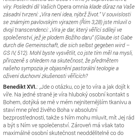
víry. Poslední díl Vašich
Opera omnia
klade důraz na Vaše
zásadní tvrzení: „Víra není idea, nýbrž život.“ V souvislosti
se známým pavlovským výrazem (
Řím
3,28) jste mluvil o
dvojí transcendenci: „Víra je dar, který věřící sdílejí ve
společenství, jež je plodem Božího daru“ (Glaube ist Gabe
durch die Gemeinschaft, die sich selbst gegeben wird –
GS IV, 512). Mohl byste vysvětlit, co jste tím měl na mysli,
přirozeně s ohledem na skutečnost, že předmětem
našeho sympozia je objasnění pastorální teologie a
oživení duchovní zkušenosti věřících?
Benedikt XVI.
: „Jde o otázku, co je to víra a jak dojít k
víře. Na jedné straně je víra hluboký osobní kontakt s
Bohem, dotýká se mě v mém nejniternějším tkanivu a
staví mne před živého Boha v absolutní
bezprostřednosti, takže s Ním mohu mluvit, mít Jej rád
a být s Ním ve společenství. Zároveň má však tato
maximálně osobní skutečnost neoddělitelně co do