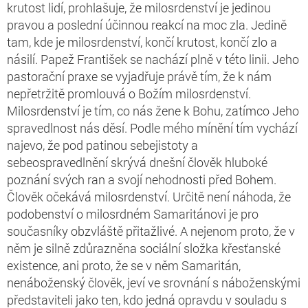
krutost lidí, prohlašuje, že milosrdenství je jedinou
pravou a poslední účinnou reakcí na moc zla. Jedině
tam, kde je milosrdenství, končí krutost, končí zlo a
násilí. Papež František se nachází plně v této linii. Jeho
pastorační praxe se vyjadřuje právě tím, že k nám
nepřetržitě promlouvá o Božím milosrdenství.
Milosrdenství je tím, co nás žene k Bohu, zatímco Jeho
spravedlnost nás děsí. Podle mého mínění tím vychází
najevo, že pod patinou sebejistoty a
sebeospravedlnění skrývá dnešní člověk hluboké
poznání svých ran a svojí nehodnosti před Bohem.
Člověk očekává milosrdenství. Určitě není náhoda, že
podobenství o milosrdném Samaritánovi je pro
současníky obzvláště přitažlivé. A nejenom proto, že v
něm je silně zdůrazněna sociální složka křesťanské
existence, ani proto, že se v něm Samaritán,
nenáboženský člověk, jeví ve srovnání s náboženskými
představiteli jako ten, kdo jedná opravdu v souladu s