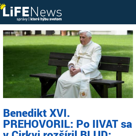
Benedikt XVI.
PREHOVORIL: Po IIVAT sa
v Cirkvi rozšíril BLUD: