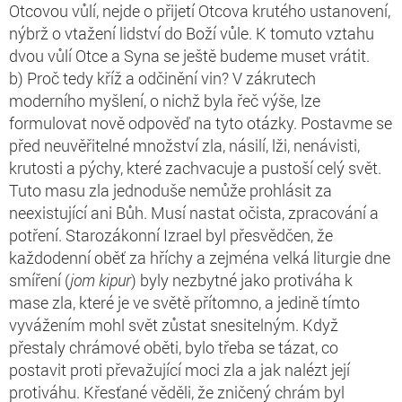
Otcovou vůlí, nejde o přijetí Otcova krutého ustanovení,
nýbrž o vtažení lidství do Boží vůle. K tomuto vztahu
dvou vůlí Otce a Syna se ještě budeme muset vrátit.
b) Proč tedy kříž a odčinění vin? V zákrutech
moderního myšlení, o nichž byla řeč výše, lze
formulovat nově odpověď na tyto otázky. Postavme se
před neuvěřitelné množství zla, násilí, lži, nenávisti,
krutosti a pýchy, které zachvacuje a pustoší celý svět.
Tuto masu zla jednoduše nemůže prohlásit za
neexistující ani Bůh. Musí nastat očista, zpracování a
potření. Starozákonní Izrael byl přesvědčen, že
každodenní oběť za hříchy a zejména velká liturgie dne
smíření (
jom kipur
) byly nezbytné jako protiváha k
mase zla, které je ve světě přítomno, a jedině tímto
vyvážením mohl svět zůstat snesitelným. Když
přestaly chrámové oběti, bylo třeba se tázat, co
postavit proti převažující moci zla a jak nalézt její
protiváhu. Křesťané věděli, že zničený chrám byl