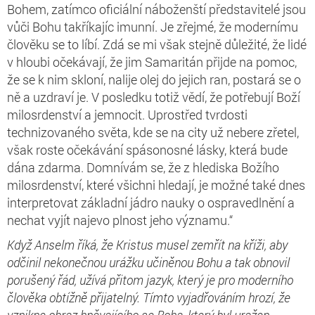
Bohem, zatímco oficiální náboženští představitelé jsou
vůči Bohu takříkajíc imunní. Je zřejmé, že modernímu
člověku se to líbí. Zdá se mi však stejně důležité, že lidé
v hloubi očekávají, že jim Samaritán přijde na pomoc,
že se k nim skloní, nalije olej do jejich ran, postará se o
ně a uzdraví je. V posledku totiž vědí, že potřebují Boží
milosrdenství a jemnocit. Uprostřed tvrdosti
technizovaného světa, kde se na city už nebere zřetel,
však roste očekávání spásonosné lásky, která bude
dána zdarma. Domnívám se, že z hlediska Božího
milosrdenství, které všichni hledají, je možné také dnes
interpretovat základní jádro nauky o ospravedlnění a
nechat vyjít najevo plnost jeho významu.“
Když Anselm říká, že Kristus musel zemřít na kříži, aby
odčinil nekonečnou urážku učiněnou Bohu a tak obnovil
porušený řád, užívá přitom jazyk, který je pro moderního
člověka obtížně přijatelný. Tímto vyjadřováním hrozí, že
vznikne obraz hněvajícího se Boha, který byl uražen