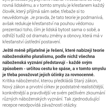
rovná lidskému, a v tomto smyslu je křesťanem každý
člověk, který přijímá sám sebe, třebaže si to
neuvědomuje. Je pravda, že tato teorie je podmanivá,
avšak redukuje křesťanství na pouhou vědomou
prezentaci toho, čím je lidská bytost sama o sobě, a
odhlíží tudíž od dramatu změny a obnovy, která má v
křesťanství ústřední postavení.
Ještě méně přijatelné je řešení, které nabízejí
teorie
náboženského pluralismu
, podle nichž všechna
náboženská vyznání představují - každé svým
způsobem - určitou cestu ke spáse, a v tomto smyslu
je třeba považovat jejich účinky za rovnocenné.
Kritika náboženství, kterou předkládá Starý zákon,
Nový zákon a prvotní církev je podstatně realističtější,
konkrétnější a pravdivější ve svém pečlivém zkoumání
různých náboženských vyznání. Tak zjednodušující
recepce neodpovídá závažnosti otázky.