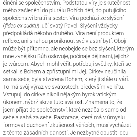
činění se společenstvím. Podstatou víry je skutečnost
mého začlenění do plurálu Božích dětí, do putujícího
společenství bratří a sester. Víra pochází ze slyšení
(
fides ex auditu
), učí svatý Pavel. Slyšení vždycky
předpokládá někoho druhého. Víra není produktem
reflexe, ani snahou proniknout své vlastní bytí. Obojí
může být přítomno, ale neobejde se bez slyšení, kterým
mne zvnějšku Bůh oslovuje, počínaje dějinami, jejichž
je tvůrcem. Abych mohl věřit, potřebuji svědky, kteří se
setkali s Bohem a zpřístupní mi Jej. Církev neučinila
sama sebe, byla stvořena Bohem, který ji stále utváří.
To má svůj výraz ve svátostech, především ve křtu.
Vstupuji do církve nikoli nějakým byrokratickým
úkonem, nýbrž skrze tuto svátost. Znamená to, že
jsem přijat do společenství, které nezačalo samo od
sebe a sahá za sebe. Pastorace, která má v úmyslu
formovat duchovní zkušenost věřících, musí vycházet
z těchto zásadních daností. Je nezbytné opustit ideu