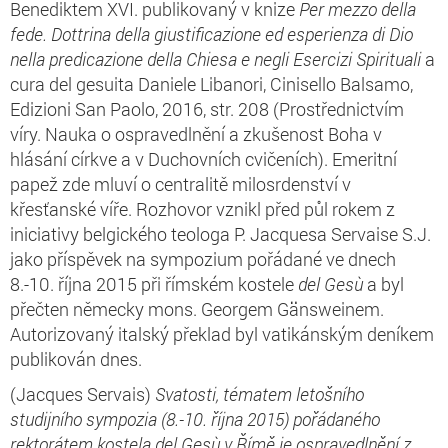
Benediktem XVI. publikovaný v knize
Per mezzo della
fede. Dottrina della giustificazione ed esperienza di Dio
nella predicazione della Chiesa e negli Esercizi Spirituali
a
cura del gesuita Daniele Libanori, Cinisello Balsamo,
Edizioni San Paolo, 2016, str. 208 (Prostřednictvím
víry. Nauka o ospravedlnění a zkušenost Boha v
hlásání církve a v Duchovních cvičeních). Emeritní
papež zde mluví o centralitě milosrdenství v
křesťanské víře. Rozhovor vznikl před půl rokem z
iniciativy belgického teologa P. Jacquesa Servaise S.J.
jako příspěvek na sympozium pořádané ve dnech
8.-10. října 2015 při římském kostele
del Gesù
a byl
přečten německy mons. Georgem Gänsweinem.
Autorizovaný italský překlad byl vatikánským deníkem
publikován dnes.
(Jacques Servais)
Svatosti, tématem letošního
studijního sympozia (8.-10. října 2015) pořádaného
rektorátem kostela del Gesù v Římě je ospravedlnění z