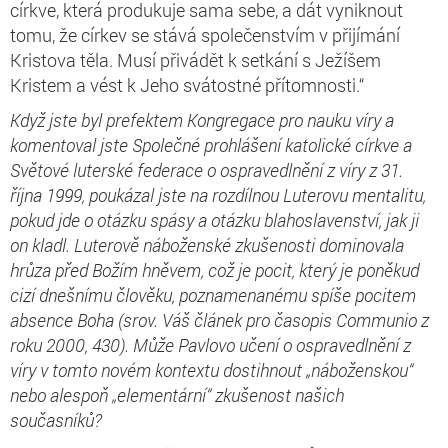
církve, která produkuje sama sebe, a dát vyniknout
tomu, že církev se stává společenstvím v přijímání
Kristova těla. Musí přivádět k setkání s Ježíšem
Kristem a vést k Jeho svátostné přítomnosti.“
Když jste byl prefektem Kongregace pro nauku víry a
komentoval jste Společné prohlášení katolické církve a
Světové luterské federace o ospravedlnění z víry z 31.
října 1999, poukázal jste na rozdílnou Luterovu mentalitu,
pokud jde o otázku spásy a otázku blahoslavenství, jak ji
on kladl. Luterově náboženské zkušenosti dominovala
hrůza před Božím hněvem, což je pocit, který je poněkud
cizí dnešnímu člověku, poznamenanému spíše pocitem
absence Boha (srov. Váš článek pro časopis Communio z
roku 2000, 430). Může Pavlovo učení o ospravedlnění z
víry v tomto novém kontextu dostihnout „náboženskou“
nebo alespoň „elementární“ zkušenost našich
současníků?