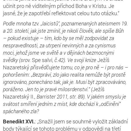
učinit pro ně viditelným příchod Boha v Kristu. Je
jasné, že je zapotřebí reflektovat celou tuto otázku.“
Podle mnoha tzv. „laicistů“, poznamenaných ateismem 19.
a 20. století, jak jste zmínil, je nikoli člověk, ale spíše Bůh
– pokud existuje – tím, kdo by se měl zodpovídat za
nespravedlnosti, za utrpení nevinných a za cynismus
moci, jehož jsme ve světě a v dějinách bezmocnými
svědky (srov.
Spe salvi
, č.42). Ve svojí knize
Ježíš
Nazaretský
přisvědčujete tomu, co je pro ně – i pro nás –
pohoršením: „Bezpráví, zlo jako realita nemůže být prostě
ignorováno, ponecháno tak, jak je. Musí být zpracováváno,
poráženo. Jen to je pravé milosrdenství.“ (
Ježíš
Nazaretský II.
, Barrister 2011, str. 89). V jakém smyslu je
svátost smíření jedním z míst, kde dochází k „odčinění“
spáchaného zla?
Benedikt XVI.
: „Snažil jsem se souhrně vyložit základní
body týkající se tohoto problému v odpovědi na třetí