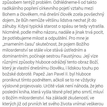
způsobem tentýž problém. Odhlédneme-li od takto
radikálního popření církevního pojetí vztahu mezi
Bohem a člověkem, má dnešní člověk zcela povšechný
dojem, že Bůh nemůže většinu lidstva nechat jít do
záhuby. Kdysi typická starost o spásu se tedy vytratila.
Nicméně, podle mého názoru, nadále a jinak trvá pocit,
že potřebujeme milost a odpuštění. Pro mne je
„znamením času“ skutečnost, že pojem Božího
milosrdenství se stále více stává ústředním a
dominantním, počínaje sestrou Faustýnou. Její vize
různými způsoby hluboce odrážejí tento obraz Boží,
který je vlastní dnešnímu člověku, i lidskou touhu po
božské dobrotě. Papež Jan Pavel II. byl hluboce
proniknut tímto podnětem, ačkoli se to ne vždycky
výslovně projevovalo. Určitě však není náhoda, že jeho
poslední kniha, která vyšla těsně před jeho smrtí, mluví
o Božím milosrdenství. Na základě zkušeností, ve
kterých již od prvních let svého života vnímal veškerou