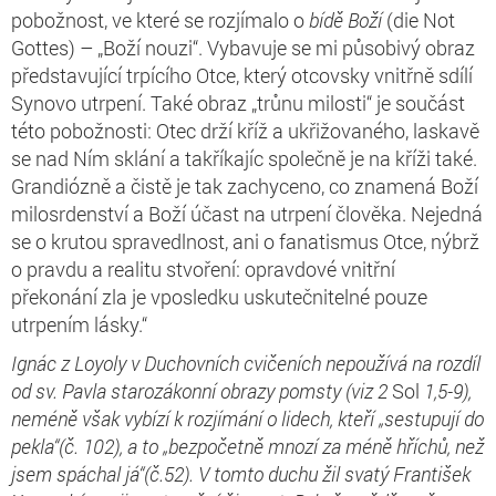
pobožnost, ve které se rozjímalo o
bídě Boží
(die Not
Gottes) – „Boží nouzi“. Vybavuje se mi působivý obraz
představující trpícího Otce, který otcovsky vnitřně sdílí
Synovo utrpení. Také obraz „trůnu milosti“ je součást
této pobožnosti: Otec drží kříž a ukřižovaného, laskavě
se nad Ním sklání a takříkajíc společně je na kříži také.
Grandiózně a čistě je tak zachyceno, co znamená Boží
milosrdenství a Boží účast na utrpení člověka. Nejedná
se o krutou spravedlnost, ani o fanatismus Otce, nýbrž
o pravdu a realitu stvoření: opravdové vnitřní
překonání zla je vposledku uskutečnitelné pouze
utrpením lásky.“
Ignác z Loyoly v Duchovních cvičeních nepoužívá na rozdíl
od sv. Pavla starozákonní obrazy pomsty (viz 2
Sol
1,5-9),
neméně však vybízí k rozjímání o lidech, kteří „sestupují do
pekla“(č. 102), a to „bezpočetně mnozí za méně hříchů, než
jsem spáchal já“(č.52). V tomto duchu žil svatý František