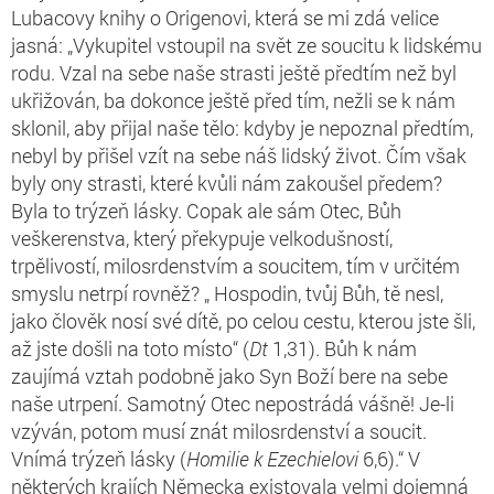
Lubacovy knihy o Origenovi, která se mi zdá velice
jasná: „Vykupitel vstoupil na svět ze soucitu k lidskému
rodu. Vzal na sebe naše strasti ještě předtím než byl
ukřižován, ba dokonce ještě před tím, nežli se k nám
sklonil, aby přijal naše tělo: kdyby je nepoznal předtím,
nebyl by přišel vzít na sebe náš lidský život. Čím však
byly ony strasti, které kvůli nám zakoušel předem?
Byla to trýzeň lásky. Copak ale sám Otec, Bůh
veškerenstva, který překypuje velkodušností,
trpělivostí, milosrdenstvím a soucitem, tím v určitém
smyslu netrpí rovněž? „ Hospodin, tvůj Bůh, tě nesl,
jako člověk nosí své dítě, po celou cestu, kterou jste šli,
až jste došli na toto místo“ (
Dt
1,31). Bůh k nám
zaujímá vztah podobně jako Syn Boží bere na sebe
naše utrpení. Samotný Otec nepostrádá vášně! Je-li
vzýván, potom musí znát milosrdenství a soucit.
Vnímá trýzeň lásky (
Homilie k Ezechielovi
6,6).“ V
některých krajích Německa existovala velmi dojemná