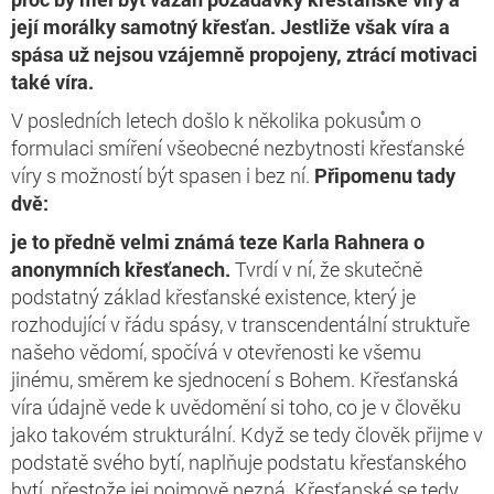
její morálky samotný křesťan.
Jestliže však víra a
spása už nejsou vzájemně propojeny, ztrácí motivaci
také víra.
V posledních letech došlo k několika pokusům o
formulaci smíření všeobecné nezbytnosti křesťanské
víry s možností být spasen i bez ní.
Připomenu tady
dvě:
je to předně velmi známá teze
Karla Rahnera
o
anonymních křesťanech.
Tvrdí v ní, že skutečně
podstatný základ křesťanské existence, který je
rozhodující v řádu spásy, v transcendentální struktuře
našeho vědomí, spočívá v otevřenosti ke všemu
jinému, směrem ke sjednocení s Bohem. Křesťanská
víra údajně vede k uvědomění si toho, co je v člověku
jako takovém strukturální. Když se tedy člověk přijme v
podstatě svého bytí, naplňuje podstatu křesťanského
bytí, přestože jej pojmově nezná. Křesťanské se tedy