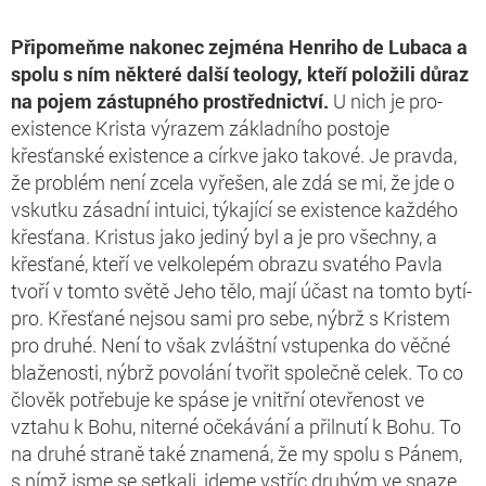
Připomeňme nakonec zejména
Henriho de Lubaca
a
spolu s ním některé další teology, kteří položili důraz
na pojem zástupného prostřednictví.
U nich je pro-
existence Krista výrazem základního postoje
křesťanské existence a církve jako takové. Je pravda,
že problém není zcela vyřešen, ale zdá se mi, že jde o
vskutku zásadní intuici, týkající se existence každého
křesťana. Kristus jako jediný byl a je pro všechny, a
křesťané, kteří ve velkolepém obrazu svatého Pavla
tvoří v tomto světě Jeho tělo, mají účast na tomto bytí-
pro. Křesťané nejsou sami pro sebe, nýbrž s Kristem
pro druhé. Není to však zvláštní vstupenka do věčné
blaženosti, nýbrž povolání tvořit společně celek. To co
člověk potřebuje ke spáse je vnitřní otevřenost ve
vztahu k Bohu, niterné očekávání a přilnutí k Bohu. To
na druhé straně také znamená, že my spolu s Pánem,
s nímž jsme se setkali, jdeme vstříc druhým ve snaze