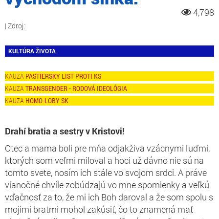
4,798
KULTÚRA ŽIVOTA
PASTIERSKY LIST PROTI KS
TRANSGENDER - RODOVÁ IDEOLÓGIA
HOMO-LOBY SK
Drahí bratia a sestry v Kristovi!
Otec a mama boli pre mňa odjakživa vzácnymi ľuďmi,
ktorých som veľmi miloval a hoci už dávno nie sú na
tomto svete, nosím ich stále vo svojom srdci. A práve
vianočné chvíle zobúdzajú vo mne spomienky a veľkú
vďačnosť za to, že mi ich Boh daroval a že som spolu s
mojimi bratmi mohol zakúsiť, čo to znamená mať