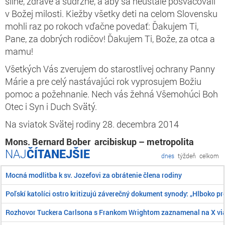
silné, zdravé a súdržné, a aby sa neustále posväcovali
v Božej milosti. Kiežby všetky deti na celom Slovensku
mohli raz po rokoch vďačne povedať: Ďakujem Ti,
Pane, za dobrých rodičov! Ďakujem Ti, Bože, za otca a
mamu!
Všetkých Vás zverujem do starostlivej ochrany Panny
Márie a pre celý nastávajúci rok vyprosujem Božiu
pomoc a požehnanie. Nech vás žehná Všemohúci Boh
Otec i Syn i Duch Svätý.
Na sviatok Svätej rodiny 28. decembra 2014
Mons. Bernard Bober arcibiskup – metropolita
ČÍTANEJŠIE
dnes
týždeň
celkom
Mocná modlitba k sv. Jozefovi za obrátenie člena rodiny
Poľskí katolíci ostro kritizujú záverečný dokument synody: „Hlboko pr
Rozhovor Tuckera Carlsona s Frankom Wrightom zaznamenal na X viac