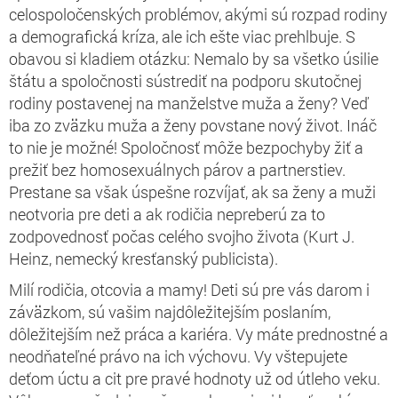
celospoločenských problémov, akými sú rozpad rodiny
a demografická kríza, ale ich ešte viac prehlbuje. S
obavou si kladiem otázku: Nemalo by sa všetko úsilie
štátu a spoločnosti sústrediť na podporu skutočnej
rodiny postavenej na manželstve muža a ženy? Veď
iba zo zväzku muža a ženy povstane nový život. Ináč
to nie je možné! Spoločnosť môže bezpochyby žiť a
prežiť bez homosexuálnych párov a partnerstiev.
Prestane sa však úspešne rozvíjať, ak sa ženy a muži
neotvoria pre deti a ak rodičia nepreberú za to
zodpovednosť počas celého svojho života (Kurt J.
Heinz, nemecký kresťanský publicista).
Milí rodičia, otcovia a mamy! Deti sú pre vás darom i
záväzkom, sú vašim najdôležitejším poslaním,
dôležitejším než práca a kariéra. Vy máte prednostné a
neodňateľné právo na ich výchovu. Vy vštepujete
deťom úctu a cit pre pravé hodnoty už od útleho veku.