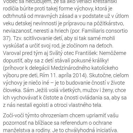
Vôbec sa nečudujem, že sa ako veriaci kresťanskí
rodičia búrite proti takej forme výchovy, ktorá je
odtrhnutá od mravných zásad a v podstate už v útlom
veku detskej nevinnosti je prípravou na pôžitkárstvo,
neviazanosť, neresti a hriech (por. Familiaris consortio
37). Tzv. scitlivovanie detí, aby si tak samé mohli
vyskúšať a určiť svoj rod, je zločinom na deťoch.
Varoval pred tým aj Svätý otec František: Nemôžeme
dopustiť, aby sa z detí stávali pokusné králiky!
(príhovor k delegácii Medzinárodného katolíckeho
výboru pre deti, Rím 11. apríla 2014). Skutočne, cieľom
výchovy je niečo iné – je to budovanie čností v živote
človeka. Sám Ježiš volá všetkých, mužov i ženy, chce
ich vychovávať k čistote a čnosti ovládania sa, aby sa
z nás nestali egoisti a otroci vlastného tela.
Zoči-voči týmto ohrozeniam chcem upriamiť vašu
pozornosť na blížiace sa referendum o ochrane
manželstva a rodiny. Je to chvályhodná iniciatíva.