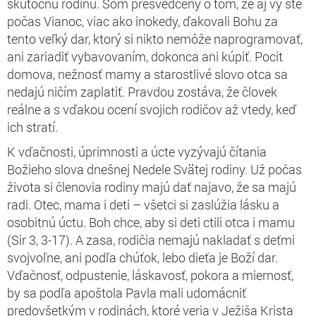
skutočnú rodinu. Som presvedčený o tom, že aj vy ste
počas Vianoc, viac ako inokedy, ďakovali Bohu za
tento veľký dar, ktorý si nikto nemôže naprogramovať,
ani zariadiť vybavovaním, dokonca ani kúpiť. Pocit
domova, nežnosť mamy a starostlivé slovo otca sa
nedajú ničím zaplatiť. Pravdou zostáva, že človek
reálne a s vďakou ocení svojich rodičov až vtedy, keď
ich stratí.
K vďačnosti, úprimnosti a úcte vyzývajú čítania
Božieho slova dnešnej Nedele Svätej rodiny. Už počas
života si členovia rodiny majú dať najavo, že sa majú
radi. Otec, mama i deti – všetci si zaslúžia lásku a
osobitnú úctu. Boh chce, aby si deti ctili otca i mamu
(Sir 3, 3-17). A zasa, rodičia nemajú nakladať s deťmi
svojvoľne, ani podľa chúťok, lebo dieťa je Boží dar.
Vďačnosť, odpustenie, láskavosť, pokora a miernosť,
by sa podľa apoštola Pavla mali udomácniť
predovšetkým v rodinách, ktoré veria v Ježiša Krista