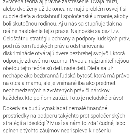
zvrátená teória aj právne zastrešenie. Dvaja muži,
alebo dve ženy už dokonca nemajú problém osvojiť si
cudzie dieťa a dosiahnuť i spoločenské uznanie, akoby
boli skutočnou rodinou. Aj u nás sa stupňuje tlak na
reálne nastolenie tejto praxe. Najnovšie sa cez tzv.
Celoštátnu stratégiu ochrany a podpory ľudských práv,
pod rúškom ľudských práv a odstraňovania
diskriminácie otvárajú dvere bezbrehej svojvôli, ktorá
odporuje zdravému rozumu. Prvou a najzraniteľnejšou
obeťou tejto teórie sú deti, naše deti. Dieťa sa už
nechápe ako bezbranná ľudská bytosť, ktorá má právo
na otca a mamu, ale je vnímané iba ako predmet
neobmedzených a zvrátených práv či nárokov
každého, kto po ňom zatúži. Toto je neľudské právo!
Dokedy sa budú vynakladať nemalé finančné
prostriedky na podporu takýchto protispoločenských
stratégií a ideológií? Musí sa nám to zdať čudné, lebo
splnenie týchto záujmov neprispieva k riešeniu