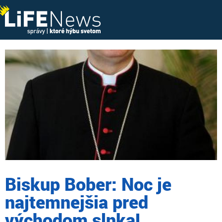
Biskup Bober: Noc je
najtemnejšia pred
východom slnka!