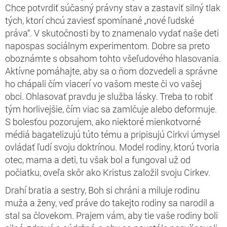
Chce potvrdiť súčasný právny stav a zastaviť silný tlak
tých, ktorí chcú zaviesť spomínané „nové ľudské
práva“. V skutočnosti by to znamenalo vydať naše deti
napospas sociálnym experimentom. Dobre sa preto
oboznámte s obsahom tohto všeľudového hlasovania.
Aktívne pomáhajte, aby sa o ňom dozvedeli a správne
ho chápali čím viacerí vo vašom meste či vo vašej
obci. Ohlasovať pravdu je služba lásky. Treba to robiť
tým horlivejšie, čím viac sa zamlčuje alebo deformuje.
S bolesťou pozorujem, ako niektoré mienkotvorné
médiá bagatelizujú túto tému a pripisujú Cirkvi úmysel
ovládať ľudí svoju doktrínou. Model rodiny, ktorú tvoria
otec, mama a deti, tu však bol a fungoval už od
počiatku, oveľa skôr ako Kristus založil svoju Cirkev.
Drahí bratia a sestry, Boh si chráni a miluje rodinu
muža a ženy, veď práve do takejto rodiny sa narodil a
stal sa človekom. Prajem vám, aby tie vaše rodiny boli