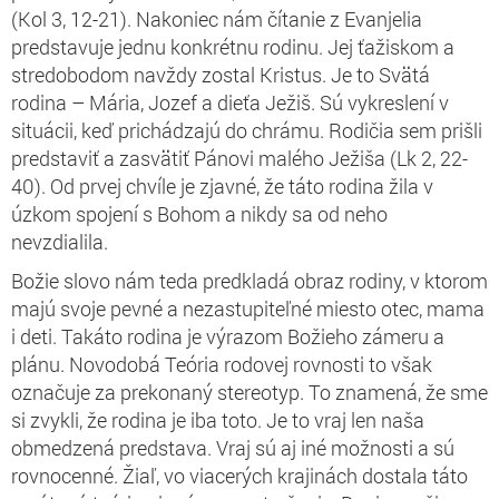
(Kol 3, 12-21). Nakoniec nám čítanie z Evanjelia
predstavuje jednu konkrétnu rodinu. Jej ťažiskom a
stredobodom navždy zostal Kristus. Je to Svätá
rodina – Mária, Jozef a dieťa Ježiš. Sú vykreslení v
situácii, keď prichádzajú do chrámu. Rodičia sem prišli
predstaviť a zasvätiť Pánovi malého Ježiša (Lk 2, 22-
40). Od prvej chvíle je zjavné, že táto rodina žila v
úzkom spojení s Bohom a nikdy sa od neho
nevzdialila.
Božie slovo nám teda predkladá obraz rodiny, v ktorom
majú svoje pevné a nezastupiteľné miesto otec, mama
i deti. Takáto rodina je výrazom Božieho zámeru a
plánu. Novodobá Teória rodovej rovnosti to však
označuje za prekonaný stereotyp. To znamená, že sme
si zvykli, že rodina je iba toto. Je to vraj len naša
obmedzená predstava. Vraj sú aj iné možnosti a sú
rovnocenné. Žiaľ, vo viacerých krajinách dostala táto