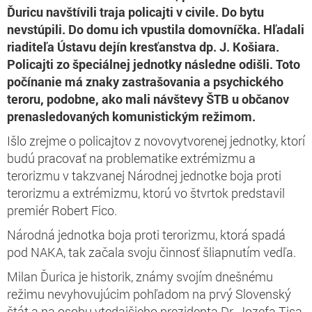
Ďuricu navštívili traja policajti v civile. Do bytu
nevstúpili. Do domu ich vpustila domovníčka. Hľadali
riaditeľa Ústavu dejín kresťanstva dp. J. Košiara.
Policajti zo špeciálnej jednotky následne odišli.
Toto
počínanie má znaky zastrašovania a psychického
teroru, podobne, ako mali návštevy ŠTB u občanov
prenasledovaných komunistickým režimom.
Išlo zrejme o policajtov z novovytvorenej jednotky, ktorí
budú pracovať na problematike extrémizmu a
terorizmu v takzvanej Národnej jednotke boja proti
terorizmu a extrémizmu, ktorú vo štvrtok predstavil
premiér Robert Fico.
Národná jednotka boja proti terorizmu, ktorá spadá
pod NAKA, tak začala svoju činnosť šliapnutím vedľa.
Milan Ďurica je historik, známy svojím dnešnému
režimu nevyhovujúcim pohľadom na prvý Slovenský
štát a na osobu vtedajšieho prezidenta Dr. Jozefa Tisa.