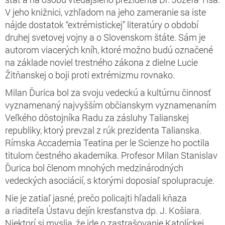
V jeho knižnici, vzhľadom na jeho zameranie sa iste
nájde dostatok “extrémistickej” literatúry o období
druhej svetovej vojny a o Slovenskom štáte. Sám je
autorom viacerých kníh, ktoré možno budú označené
na základe noviel trestného zákona z dielne Lucie
Žitňanskej o boji proti extrémizmu rovnako.
Milan Ďurica bol za svoju vedeckú a kultúrnu činnosť
vyznamenaný najvyšším občianskym vyznamenaním
Veľkého dôstojníka Radu za zásluhy Talianskej
republiky, ktorý prevzal z rúk prezidenta Talianska.
Rímska Accademia Teatina per le Scienze ho poctila
titulom čestného akademika. Profesor Milan Stanislav
Ďurica bol členom mnohých medzinárodných
vedeckých asociácií, s ktorými doposiaľ spolupracuje.
Nie je zatiaľ jasné, prečo policajti hľadali kňaza
a riaditeľa Ústavu dejín kresťanstva dp. J. Košiara.
Niektorí si myslia, že ide o zastrašovanie Katolíckej