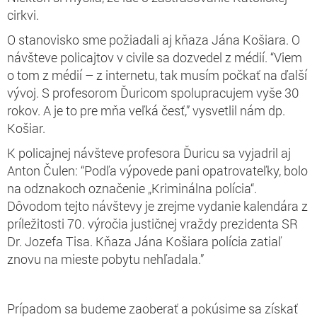
cirkvi.
O stanovisko sme požiadali aj kňaza Jána Košiara. O
návšteve policajtov v civile sa dozvedel z médií. “Viem
o tom z médií – z internetu, tak musím počkať na ďalší
vývoj. S profesorom Ďuricom spolupracujem vyše 30
rokov. A je to pre mňa veľká česť,” vysvetlil nám dp.
Košiar.
K policajnej návšteve profesora Ďuricu sa vyjadril aj
Anton Čulen: “Podľa výpovede pani opatrovateľky, bolo
na odznakoch označenie „Kriminálna polícia“.
Dôvodom tejto návštevy je zrejme vydanie kalendára z
príležitosti 70. výročia justičnej vraždy prezidenta SR
Dr. Jozefa Tisa. Kňaza Jána Košiara polícia zatiaľ
znovu na mieste pobytu nehľadala.”
Prípadom sa budeme zaoberať a pokúsime sa získať