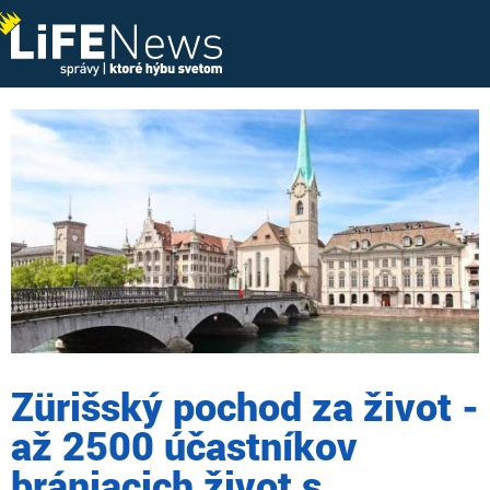
Zürišský pochod za život -
až 2500 účastníkov
brániacich život s