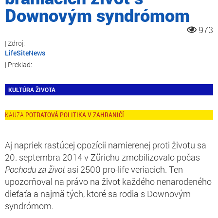
Downovým syndrómom
973
LifeSiteNews
KULTÚRA ŽIVOTA
POTRATOVÁ POLITIKA V ZAHRANIČÍ
Aj napriek rastúcej opozícii namierenej proti životu sa
20. septembra 2014 v Zürichu zmobilizovalo počas
Pochodu za
život
asi 2500 pro-life veriacich. Ten
upozorňoval na právo na život každého nenarodeného
dieťaťa a najmä tých, ktoré sa rodia s Downovým
syndrómom.