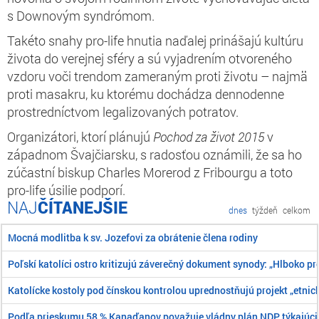
s Downovým syndrómom.
Takéto snahy pro-life hnutia naďalej prinášajú kultúru
života do verejnej sféry a sú vyjadrením otvoreného
vzdoru voči trendom zameraným proti životu – najmä
proti masakru, ku ktorému dochádza dennodenne
prostredníctvom legalizovaných potratov.
Organizátori, ktorí plánujú
P
ochod
za
život
2015
v
západnom Švajčiarsku, s radosťou oznámili, že sa ho
zúčastní biskup Charles Morerod z Fribourgu a toto
pro-life úsilie podporí.
ČÍTANEJŠIE
dnes
týždeň
celkom
Mocná modlitba k sv. Jozefovi za obrátenie člena rodiny
Poľskí katolíci ostro kritizujú záverečný dokument synody: „Hlboko pr
Katolícke kostoly pod čínskou kontrolou uprednostňujú projekt „etnick
Podľa prieskumu 58 % Kanaďanov považuje vládny plán NDP týkajúci 