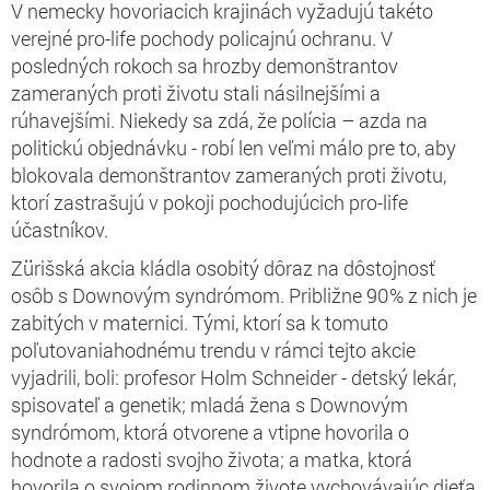
V nemecky hovoriacich krajinách vyžadujú takéto
verejné pro-life pochody policajnú ochranu. V
posledných rokoch sa hrozby demonštrantov
zameraných proti životu stali násilnejšími a
rúhavejšími. Niekedy sa zdá, že polícia – azda na
politickú objednávku - robí len veľmi málo pre to, aby
blokovala demonštrantov zameraných proti životu,
ktorí zastrašujú v pokoji pochodujúcich pro-life
účastníkov.
Zürišská akcia kládla osobitý dôraz na dôstojnosť
osôb s Downovým syndrómom. Približne 90% z nich je
zabitých v maternici. Tými, ktorí sa k tomuto
poľutovaniahodnému trendu v rámci tejto akcie
vyjadrili, boli: profesor Holm Schneider - detský lekár,
spisovateľ a genetik; mladá žena s Downovým
syndrómom, ktorá otvorene a vtipne hovorila o
hodnote a radosti svojho života; a matka, ktorá
hovorila o svojom rodinnom živote vychovávajúc dieťa