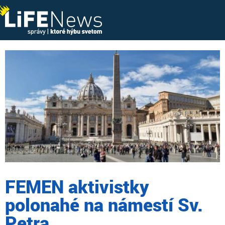
FEMEN aktivistky
polonahé na námestí Sv.
Petra