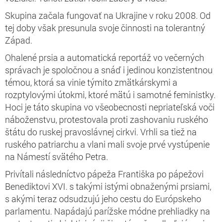
Skupina začala fungovať na Ukrajine v roku 2008. Od
tej doby však presunula svoje činnosti na tolerantný
Západ.
Ohalené prsia a automatická reportáž vo večerných
správach je spoločnou a snáď i jedinou konzistentnou
témou, ktorá sa vinie týmito zmätkárskymi a
rozptylovými útokmi, ktoré mätú i samotné feministky.
Hoci je táto skupina vo všeobecnosti nepriateľská voči
náboženstvu, protestovala proti zashovaniu ruského
štátu do ruskej pravoslávnej cirkvi. Vrhli sa tiež na
ruského patriarchu a vlani mali svoje prvé vystúpenie
na Námestí svätého Petra.
Privítali následníctvo pápeža Františka po pápežovi
Benediktovi XVI. s takými istými obnaženými prsiami,
s akými teraz odsudzujú jeho cestu do Európskeho
parlamentu. Napádajú parížske módne prehliadky na