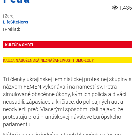
1,435
LifeSiteNews
KULTÚRA SMRTI
NÁBOŽENSKÁ NEZNÁŠANLIVOSŤ HOMO-LOBY
Tri členky ukrajinskej feministickej protestnej skupiny s
názvom FEMEN vykonávali na námestí sv. Petra
simulované obscénne úkony, kým ich polícia a diváci
neusadili, zápasiace a kričiace, do policajných áut a
neodviezli preč. Viacerými spôsobmi dali najavo, že
protestujú proti Františkovej návšteve Európskeho
parlamentu.
Náboženstvo je jedným z troch hlavných cieľov pre