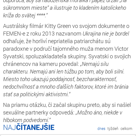
súkromnom mieste“
a
ilustruje to
kladením
katolíck
eho
kríž
a do
svätej ****.“
Austrálsky filmár Kitty Green vo svojom dokumente o
FEMEN-e z roku 2013 nazvanom
Ukrajina nie je bordel
odhaľuje, že horliví nepriatelia patriarchátu sú
paradoxne v područí tajomného muža menom Victor
Syvatski, spoluzakladateľa skupiny. Syvatski o svojich
chránencov na kameru povedal:
„Nemajú silu
charakteru.
N
emajú ani
len
túžbu
po tom, aby boli siln
í
.
Miesto toho ukazujú poddajnosť,
bezcharakternosť
,
nedochvíľnosť a mnoho ďalších faktorov, ktoré im bránia
stať sa politick
ými
aktivist
m
i.“
Na priamu otázku, či začal skupinu preto, aby si našiel
sexuálne partnerky odpovedá:
„Možno áno, niekde
v
hlbokom
podvedomí.“
ČÍTANEJŠIE
dnes
týždeň
celkom