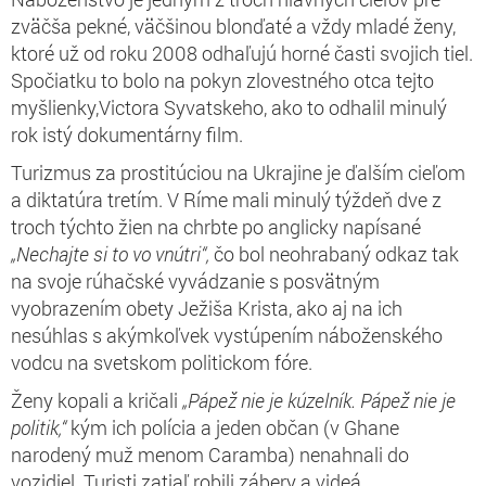
zväčša pekné, väčšinou blonďaté a vždy mladé ženy,
ktoré už od roku 2008 odhaľujú horné časti svojich tiel.
Spočiatku to bolo na pokyn zlovestného otca tejto
myšlienky,Victora Syvatskeho, ako to odhalil minulý
rok istý dokumentárny film.
Turizmus za prostitúciou na Ukrajine je ďalším cieľom
a diktatúra tretím. V Ríme mali minulý týždeň dve z
troch týchto žien na chrbte po anglicky napísané
„Nechaj
te
si to
vo vnútri“
,
čo bol neohrabaný odkaz tak
na svoje rúhačské vyvádzanie s posvätným
vyobrazením obety Ježiša Krista, ako aj na ich
nesúhlas s akýmkoľvek vystúpením náboženského
vodcu na svetskom politickom fóre.
Ženy kopali a kričali
„Pápež nie je kúzelník. Pápež nie je
polit
i
k,“
kým ich polícia a jeden občan (v Ghane
narodený muž menom Caramba) nenahnali do
vozidiel. Turisti zatiaľ robili zábery a videá.