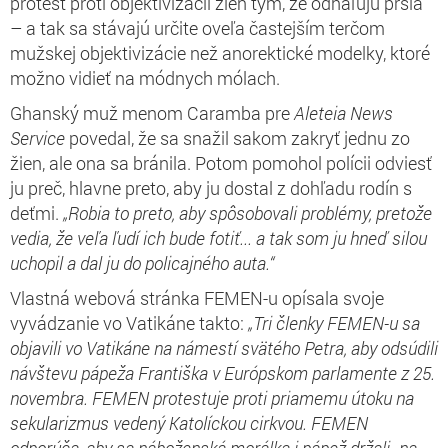
protest proti objektivizácii žien tým, že odhaľujú prsia
– a tak sa stávajú určite oveľa častejším terčom
mužskej objektivizácie než anorektické modelky, ktoré
možno vidieť na módnych mólach.
Ghanský muž menom Caramba pre
Aleteia News
Service
povedal, že sa snažil sakom zakryť jednu zo
žien, ale ona sa bránila. Potom pomohol polícii odviesť
ju preč, hlavne preto, aby ju dostal z dohľadu rodín s
deťmi.
„Robia to
preto, aby
spôsob
ovali
problémy, pretože
ved
ia
, že veľa ľudí
ich
bude fotiť...
a
tak som
ju
hneď
silou
uchopil a d
al ju
do policajného auta.“
Vlastná webová stránka FEMEN-u opísala svoje
vyvádzanie vo Vatikáne takto:
„Tri
členky
FEMEN-
u
sa
objavil
i
vo Vatikáne na námestí svätého Petra, aby odsúdili
návštevu pápeža Františka v Európskom parlamente
z
25.
novembr
a
. FEMEN protestuj
e
proti priamemu útoku na
sekularizmu
s
veden
ý
K
atolíck
ou
cirkv
ou
. FEMEN
odporúča, aby
sa
nábožensk
á
morálk
a i
pápež
držali
„
na