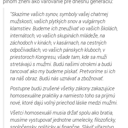
plnom znení ako varovanie pre dnešnú generáciu:
"Skazíme vašich synov, symboly vašej chatrnej
mužskosti, vašich plytkých snov a vulgárnych
klamstiev. Budeme ich zneužívať vo vašich školách,
internátoch, vo vašich skupinách mládeže, na
záchodoch v kinách, v kasárnach, na cestných
odpočívadlách, vo vašich pánskych kluboch, v
priestoroch Kongresu, všade tam, kde sa muži
stretávajú s mužmi. Budú našimi otrokmi a budú
tancovať ako my budeme pískať. Pretvoríme si ich
na náš obraz. Budú nás uznávať a zbožnovať.
Postupne budú zrušené všetky zákony zakazujúce
homosexuálne praktiky a namiesto toho sa prijmú
nové, ktoré dajú voľný priechod láske medzi mužmi.
Všetci homosexuáli musia držať spolu ako bratia,
musíme vystupovať jednotne umelecky, filozoficky,
spoločensky, politicky aj finančne. Sláviť víťazstvo