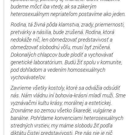
budeme môcť iba vtedy, ak sa zákerým
heterosexuálnym nepriateľom postavíme ako jeden.
Rodina, tá živná pôda klamstva, zrady, priemernosti,
pretvárky a násilia, bude zrušená. Rodina, ktorá
nedokáže nič, len obmedzovať predstavivosť a
obmedzovať slobodnú vôľu, musí byť zničená.
Dokonalých chlapcov bude plodiť a vychovávať
genetické laboratórium. Budú žiť spolu v komunite,
pod dohľadom a vedením homosexuálnych
vychovávateľov.
Zavrieme všetky kostoly, ktoré sa odvážia odsúdiť
nás. Nám vládnu iní bohovia-krásni mladí muži. Sme
vyznávačmi kultu krásy, morálnej a estetickej.
Zrovnáme so zemou všetko škaredé, vulgárne a
banálne. Pohŕdame konvenciami heterosexuálnych
stredných vrstiev, my máme slobodu žiť podľa
diktátu čistej predstavivosti. Pre nás nie je nič