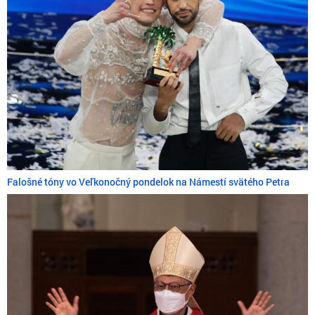
Falošné tóny vo Veľkonočný pondelok na Námestí svätého Petra