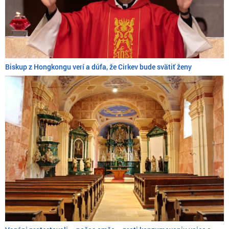
Biskup z Hongkongu verí a dúfa, že Cirkev bude svätiť ženy