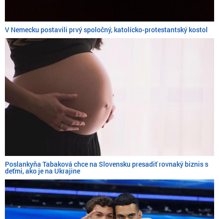
V Nemecku postavili prvý spoločný, katolícko-protestantský kostol
Poslankyňa Tabaková chce na Slovensku presadiť rovnaký biznis s
deťmi, ako je na Ukrajine