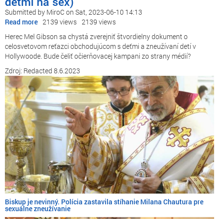
deťmi na sex)
Submitted by
MiroC
on
Sat, 2023-06-10 14:13
Read more
about
2139 views
2139 views
Bombová
Herec Mel Gibson sa chystá zverejniť štvordielny dokument o
správa
celosvetovom reťazci obchodujúcom s deťmi a zneužívaní detí v
-
Hollywoode. Bude čeliť očierňovacej kampani zo strany médií?
Mel
Zdroj: Redacted 8.6.2023
Gibson
sa
chystá
všetkých
odhaliť
(Celosvetový
obchod
s
deťmi
na
sex)
Biskup je nevinný. Polícia zastavila stíhanie Milana Chautura pre
sexuálne zneužívanie