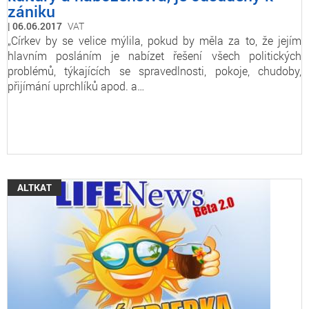
zániku
06.06.2017
VAT
„Církev by se velice mýlila, pokud by měla za to, že jejím
hlavním posláním je nabízet řešení všech politických
problémů, týkajících se spravedlnosti, pokoje, chudoby,
přijímání uprchlíků apod. a…
ALTKAT