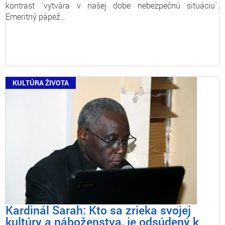
kontrast ´vytvára v našej dobe nebezpečnú situáciu´.
Emeritný pápež…
KULTÚRA ŽIVOTA
Kardinál Sarah: Kto sa zrieka svojej
kultúry a náboženstva, je odsúdený k