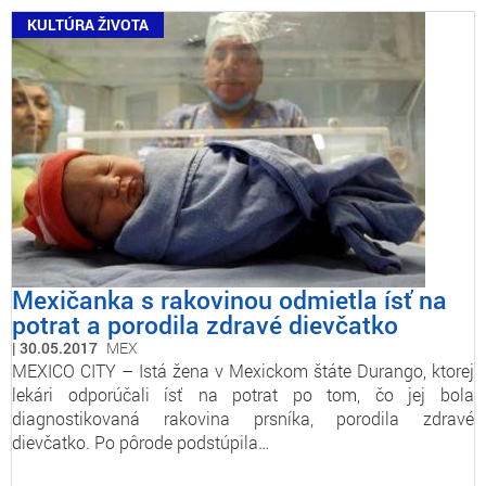
KULTÚRA ŽIVOTA
Mexičanka s rakovinou odmietla ísť na
potrat a porodila zdravé dievčatko
30.05.2017
MEX
MEXICO CITY – Istá žena v Mexickom štáte Durango, ktorej
lekári odporúčali ísť na potrat po tom, čo jej bola
diagnostikovaná rakovina prsníka, porodila zdravé
dievčatko. Po pôrode podstúpila…