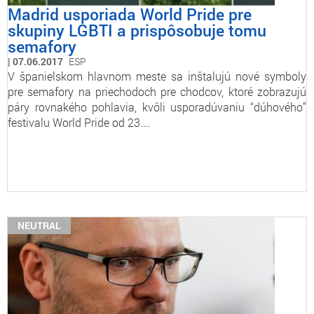
Madrid usporiada World Pride pre
skupiny LGBTI a prispôsobuje tomu
semafory
07.06.2017
ESP
V španielskom hlavnom meste sa inštalujú nové symboly
pre semafory na priechodoch pre chodcov, ktoré zobrazujú
páry rovnakého pohlavia, kvôli usporadúvaniu “dúhového”
festivalu World Pride od 23.…
NEUTRAL