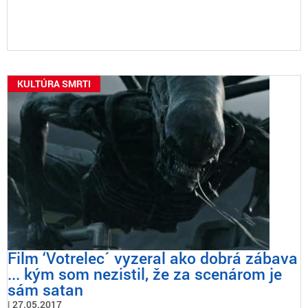
KULTÚRA SMRTI
Film ‘Votrelec´ vyzeral ako dobrá zábava
... kým som nezistil, že za scenárom je
sám satan
27.05.2017