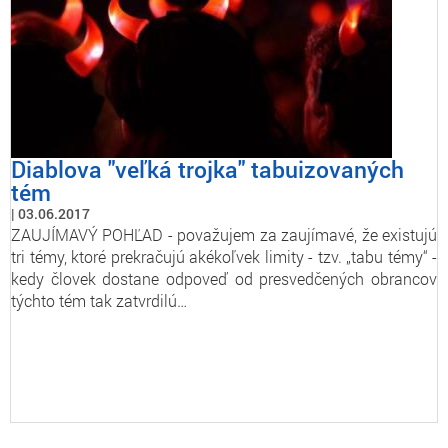
Diablova "veľká trojka" tabuizovaných
tém
03.06.2017
ZAUJÍMAVÝ POHĽAD - považujem za zaujímavé, že existujú
tri témy, ktoré prekračujú akékoľvek limity - tzv. „tabu témy“ -
kedy človek dostane odpoveď od presvedčených obrancov
týchto tém tak zatvrdilú…