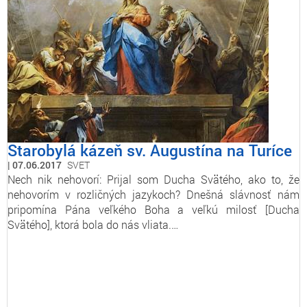
Starobylá kázeň sv. Augustína na Turíce
07.06.2017
SVET
Nech nik nehovorí: Prijal som Ducha Svätého, ako to, že
nehovorím v rozličných jazykoch? Dnešná slávnosť nám
pripomína Pána veľkého Boha a veľkú milosť [Ducha
Svätého], ktorá bola do nás vliata.…