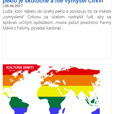
peklo je skutočné a nie výmysel Cirkvi
09.06.2017
Ľudia, ktorí neberú do úvahy peklo a považujú ho za miesto
„vymyslené“ Cirkvou za účelom vystrašiť ľudí, aby sa
správali určitým spôsobom, musia počuť posolstvo Panny
Márie z Fatimy, povedal kardinál…
KULTÚRA SMRTI