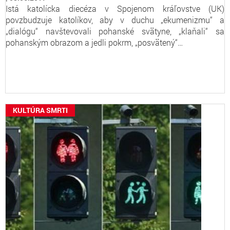
Istá katolícka diecéza v Spojenom kráľovstve (UK)
povzbudzuje katolíkov, aby v duchu „ekumenizmu“ a
„dialógu“ navštevovali pohanské svätyne, „klaňali“ sa
pohanským obrazom a jedli pokrm, „posvätený“…
KULTÚRA SMRTI