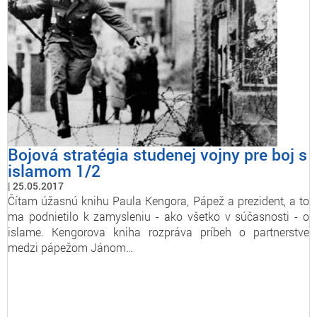
Bojová stratégia studenej vojny pre boj s
islamom 1/2
25.05.2017
Čítam úžasnú knihu Paula Kengora, Pápež a prezident, a to
ma podnietilo k zamysleniu - ako všetko v súčasnosti - o
islame. Kengorova kniha rozpráva príbeh o partnerstve
medzi pápežom Jánom…