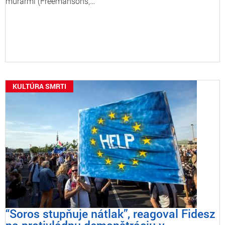
murármi (Freemansons,…
KULTÚRA SMRTI
“Soros stupňuje nátlak”, reagoval Fidesz