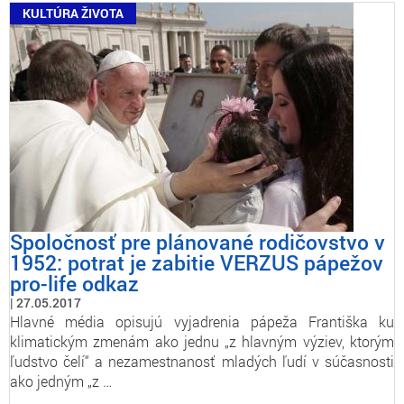
KULTÚRA ŽIVOTA
Spoločnosť pre plánované rodičovstvo v
1952: potrat je zabitie VERZUS pápežov
pro-life odkaz
27.05.2017
Hlavné média opisujú vyjadrenia pápeža Františka ku
klimatickým zmenám ako jednu „z hlavným výziev, ktorým
ľudstvo čelí“ a nezamestnanosť mladých ľudí v súčasnosti
ako jedným „z …