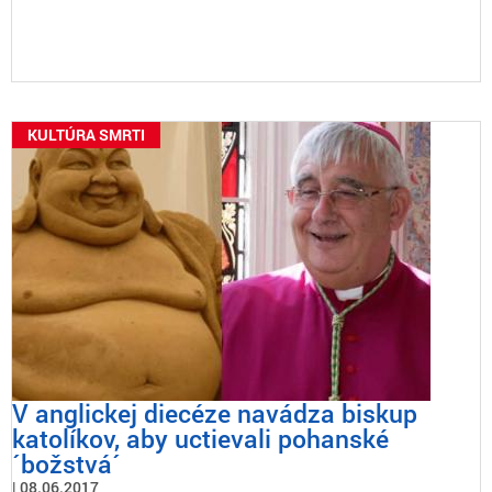
KULTÚRA SMRTI
V anglickej diecéze navádza biskup
katolíkov, aby uctievali pohanské
´božstvá´
08.06.2017