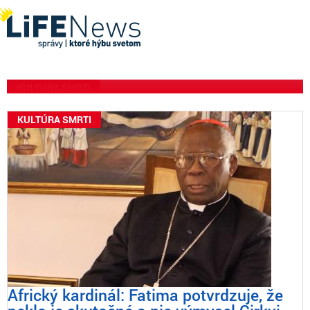
Stredná škola Woke Jesuit
čelí žalobe kvôli tajnému
plánu prijímať žiačky
KULTÚRA SMRTI
KULTÚRA SMRTI
Africký kardinál: Fatima potvrdzuje, že