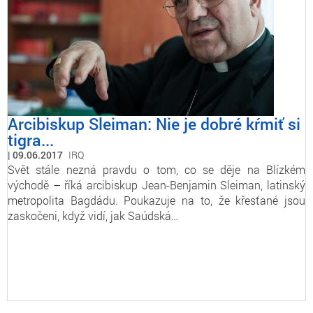
Arcibiskup Sleiman: Nie je dobré kŕmiť si
tigra...
09.06.2017
IRQ
Svět stále nezná pravdu o tom, co se děje na Blízkém
východě – říká arcibiskup Jean-Benjamin Sleiman, latinský
metropolita Bagdádu. Poukazuje na to, že křesťané jsou
zaskočeni, když vidí, jak Saúdská…