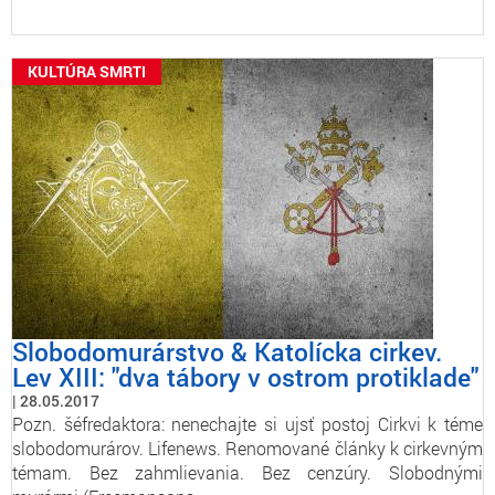
KULTÚRA SMRTI
Slobodomurárstvo & Katolícka cirkev.
Lev XIII: "dva tábory v ostrom protiklade"
28.05.2017
Pozn. šéfredaktora: nenechajte si ujsť postoj Cirkvi k téme
slobodomurárov. Lifenews. Renomované články k cirkevným
témam. Bez zahmlievania. Bez cenzúry. Slobodnými