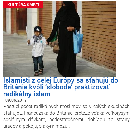
KULTÚRA SMRTI
Islamisti z celej Európy sa sťahujú do
Británie kvôli ‘slobode’ praktizovať
radikálny islam
09.06.2017
Rastúci počet radikálnych moslimov sa v celých skupinách
sťahuje z Francúzska do Británie, pretože vďaka veľkorysým
sociálnym dávkam, nedostatočnému dohľadu zo strany
úradov a pokoju, s akým môžu…