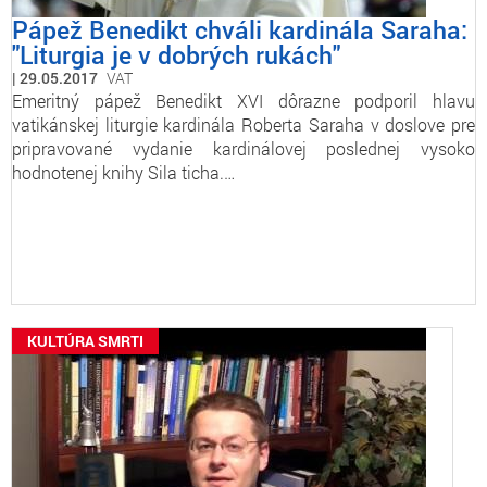
Pápež Benedikt chváli kardinála Saraha:
"Liturgia je v dobrých rukách"
29.05.2017
VAT
Emeritný pápež Benedikt XVI dôrazne podporil hlavu
vatikánskej liturgie kardinála Roberta Saraha v doslove pre
pripravované vydanie kardinálovej poslednej vysoko
hodnotenej knihy Sila ticha.…
KULTÚRA SMRTI