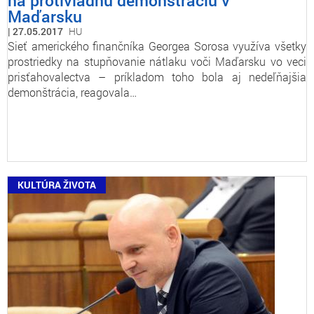
na protivládnu demonštráciu v
Maďarsku
27.05.2017
HU
Sieť amerického finančníka Georgea Sorosa využíva všetky
prostriedky na stupňovanie nátlaku voči Maďarsku vo veci
prisťahovalectva – príkladom toho bola aj nedeľňajšia
demonštrácia, reagovala…
KULTÚRA ŽIVOTA