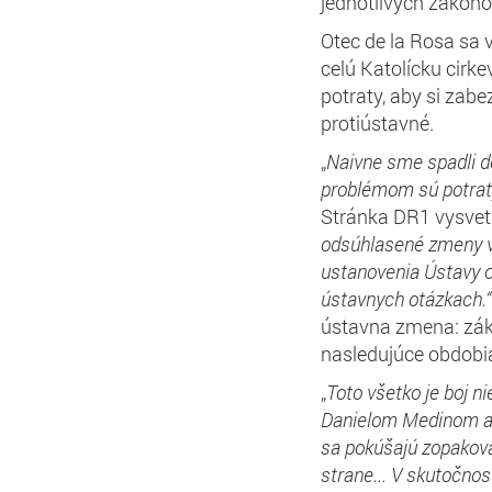
jednotlivých zákono
Otec de la Rosa sa v
celú Katolícku cirke
potraty, aby si zabe
protiústavné.
„
Naivne sme spadli d
problémom sú potrat
Stránka DR1 vysvet
odsúhlasené zmeny v
ustanovenia Ústavy o
ústavnych otázkach.
ústavna zmena: záka
nasledujúce obdobi
„
Toto všetko je boj n
Danielom Medinom 
sa pokúšajú zopakova
strane... V skutočnost