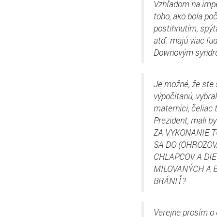
Vzhľadom na imper
toho, ako bola poč
postihnutím, spýta
atď. majú viac ľud
Downovým syndr
Je možné, že ste 
výpočitanú, vybral
maternici, čeliac 
Prezident, mali by
ZA VYKONANIE T
SA DO (OHROZOV
CHLAPCOV A DIE
MILOVANÝCH A 
BRÁNIŤ?
Verejne prosím o 