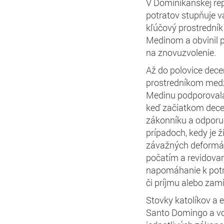
V Dominikánskej re
potratov stupňuje v
kľúčový prostrední
Medinom a obvinil p
na znovuzvolenie.
Až do polovice dece
prostredníkom medz
Medinu podporovala 
keď začiatkom dece
zákonníku a odporu
prípadoch, kedy je ž
závažných deformáci
počatím a revidovan
napomáhanie k potr
či príjmu alebo zam
Stovky katolíkov a e
Santo Domingo a vo