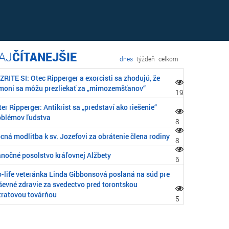
ČÍTANEJŠIE
dnes
týždeň
celkom
RITE SI: Otec Ripperger a exorcisti sa zhodujú, že
moni sa môžu prezliekať za „mimozemšťanov“
19
er Ripperger: Antikrist sa „predstaví ako riešenie“
oblémov ľudstva
8
cná modlitba k sv. Jozefovi za obrátenie člena rodiny
8
anočné posolstvo kráľovnej Alžbety
6
o-life veteránka Linda Gibbonsová poslaná na súd pre
ševné zdravie za svedectvo pred torontskou
tratovou továrňou
5