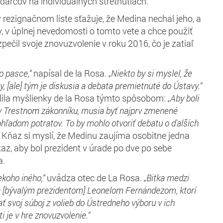
darcov na individuálnych stretnutiach.
 rezignačnom liste sťažuje, že Medina nechal jeho, a
v, v úplnej nevedomosti o tomto vete a chce použiť
zpečil svoje znovuzvolenie v roku 2016, čo je zatiaľ
o pasce,“
napísal de la Rosa.
„Niekto by si myslel, že
y,
[ale] t
ým je diskusia a debata premietnuté do Ústavy.“
lila myšlienky de la Rosa týmto spôsobom:
„Aby boli
 Trestnom zákonníku, musia byť najprv zmenené
hľadom potratov. To by mohlo otvoriť debatu o ďalších
“
Kňaz si myslí, že Medinu zaujíma osobitne jedna
z, aby bol prezident v úrade po dve po sebe
a.
iekoho iného,“
uvádza otec de La Rosa.
„Bitka medzi
a
[b
ývalým prezidentom
]
Leonelom Fernándezom, ktorí
ť svoj súboj z volieb do Ústredneho výboru v ich
i je v hre znovuzvolenie.“