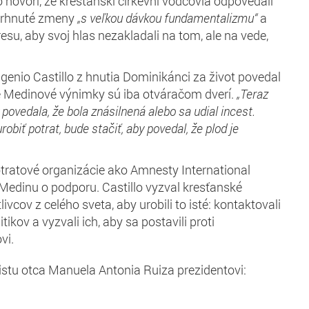
 hovorí, že kresťanskí cirkevní vodcovia odpovedali
vrhnuté zmeny
„s veľkou dávkou fundamentalizmu“
a
su, aby svoj hlas nezakladali na tom, ale na vede,
ugenio Castillo z hnutia Dominikánci za život povedal
e Medinové výnimky sú iba otváračom dverí.
„Teraz
 povedala, že bola znásilnená alebo sa udial incest.
robiť potrat, bude stačiť, aby povedal, že plod je
tratové organizácie ako Amnesty International
 Medinu o podporu. Castillo vyzval kresťanské
ivcov z celého sveta, aby urobili to isté: kontaktovali
ikov a vyzvali ich, aby sa postavili proti
vi.
istu otca M
anuel
a
Antoni
a
Ruiz
a prezidentovi: