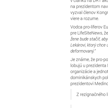
v článku na DR1 ako
na prezidentom na
vyzval členov Kongre
viere a rozume.
Vodca pro-liferov E
pre LifeSiteNews, ž
žene bude stačiť, aby
Lekárovi, ktorý chce u
deformovaný.“
Je známe, že pro-po
lobujú u prezidenta
organizácie a jednotl
dominikánskych polit
prezidentovi Medino
Z rezignačného l