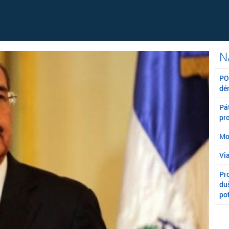
POZ
dé
Pát
pr
Mo
Vi
Pr
du
po