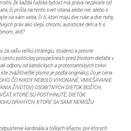
atív, že každá ľudská bytosť má práva nezávisle od
atá, či prišla na tento svet vítaná alebo nie, alebo s
jte sa sám seba, či tí, ktorí majú dve ruke a dve nohy,
ských práv ako slepí, chromí, autistické deti a tí s
ómom, atď?
si za vašu veľkú stratégiu, studenú a presne
i cestu politickej prospešnosti pred životom dieťaťa v
tak odporu od katolíckych a protestantských cirkví.
 ste zvážiť(veľké písmo je podľa originálu), čo je cena
OHO, ČO NIKDY NEBOLO VYKONANÉ, VMIEŠAVANIE
ANIA ŽIVOTOV) OSOBITNÝCH DIETOK BOŽÍCH,
VČAT, KTORÉ SÚ POSTIHNUTÉ, DIETOK
BOHU DRAHÝCH, KTORÉ SA SAMI NEMOŽU
odpustenie kardinála a toľkých kňazov, pre ktorých