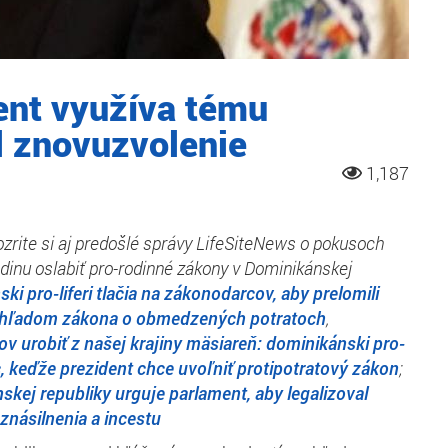
ent využíva tému
il znovuzvolenie
1,187
zrite si aj predošlé správy
LifeSiteNews
o pokusoch
dinu oslabiť pro-rodinné zákony v Dominikánskej
ki pro-liferi tlačia na zákonodarcov, aby prelomili
ohľadom zákona o obmedzených potratoch
,
v urobiť z našej krajiny mäsiareň: dominikánski pro-
c, keďže prezident chce uvoľniť protipotratový zákon
;
skej republiky urguje parlament, aby legalizoval
znásilnenia a incestu