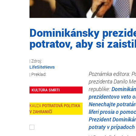
Dominikánsky prezid
potratov, aby si zaist
LifeSiteNews
Poznámka editora: Po
prezidenta Danilo Me
republike
:
Dominikáns
KULTÚRA SMRTI
prezidentovo veto 
Nenechajte potratáro
POTRATOVÁ POLITIKA
liferi prosia o pomo
V ZAHRANIČÍ
Prezident Dominikán
potraty v prípadoch 