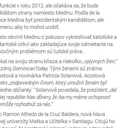
 funkcie v roku 2012, ale očakáva sa, že bude
idátom strany namiesto Medinu. Podľa de la
ce Medina byť prezidentským kandidátom, ale
menu, aby to mohol urobiť.
isto obvinil Medinu z pokusov vykresľovať katolícke a
stantské cirkvi ako zakladajúce svoje odmietanie na
utočným problémom sú ľudské práva.
skal na svoju stranu kňaza a niekoľko
„vplyvných žien,“
 zdroj
DominicanToday.
Tými ženami sú známa
stová a novinárka Patricia Solanová. Acostová
veto
„zodpovedným činom, ktorý umožnil ženám byť
iedne občianky. “
Solanová povedala, že prezident
„dal
ej republike hlas dôvery, že iba my máme schopnosť
nemôže rozhodnúť za nás.“
 Ramon Alfredo de la Cruz Baldera, nová hlava
ckej univerzity Matka a Učiteľka v Santiagu. Citujú ho