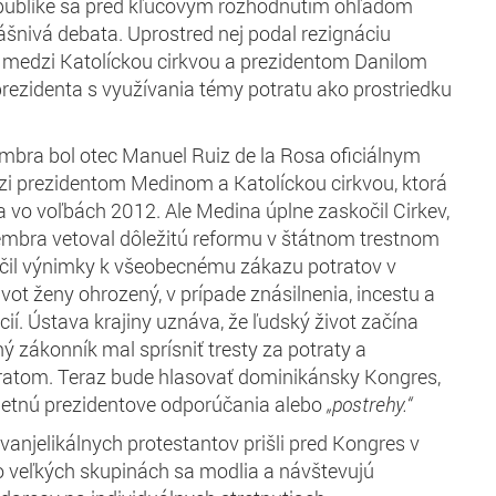
publike sa pred kľúčovým rozhodnutím ohľadom
ášnivá debata. Uprostred nej podal rezignáciu
k medzi Katolíckou cirkvou a prezidentom Danilom
rezidenta s využívania témy potratu ako prostriedku
mbra bol otec Manuel Ruiz de la Rosa oficiálnym
i prezidentom Medinom a Katolíckou cirkvou, ktorá
vo voľbách 2012. Ale Medina úplne zaskočil Cirkev,
mbra vetoval dôležitú reformu v štátnom trestnom
čil výnimky k všeobecnému zákazu potratov v
ivot ženy ohrozený, v prípade znásilnenia, incestu a
í. Ústava krajiny uznáva, že ľudský život začína
ý zákonník mal sprísniť tresty za potraty a
atom. Teraz bude hlasovať dominikánsky Kongres,
ietnú prezidentove odporúčania alebo
„postrehy.“
vanjelikálnych protestantov prišli pred Kongres v
 veľkých skupinách sa modlia a návštevujú