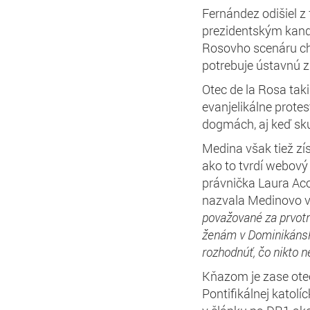
Fernández odišiel z
prezidentským kand
Rosovho scenáru ch
potrebuje ústavnú z
Otec de la Rosa tak
evanjelikálne prote
dogmách, aj keď sk
Medina však tiež zí
ako to tvrdí webový
právnička Laura Aco
nazvala Medinovo 
považované za prvotr
ženám v Dominikánsk
rozhodnúť, čo nikto 
Kňazom je zase otec
Pontifikálnej katolí