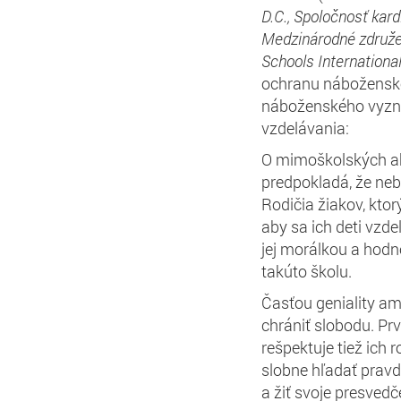
D.C.
,
Spoločnosť
kard
Medzinárodné z
druž
Schools
Internationa
ochranu náboženske
náboženského vyzna
vzdelávania:
O mimoškolských akt
predpokladá, že ne
Rodičia žiakov, ktorý
aby sa ich deti vzd
jej morálkou a hodno
takúto školu.
Časťou geniality a
chrániť slobodu. P
rešpektuje tiež ich
slobne hľadať prav
a žiť svoje presved