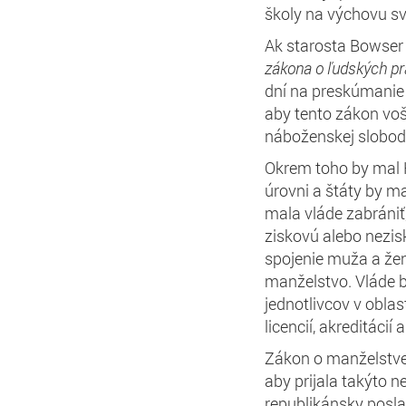
školy na výchovu sv
Ak starosta Bowser
zákona o
ľudsk
ých
pr
dní na preskúmanie 
aby tento zákon voši
náboženskej slobod
Okrem toho by mal 
úrovni a štáty by mal
mala vláde zabrániť,
ziskovú alebo nezis
spojenie muža a žen
manželstvo. Vláde b
jednotlivcov v oblas
licencií, akreditácií
Zákon o manželstve 
aby prijala takýto n
republikánsky poslan