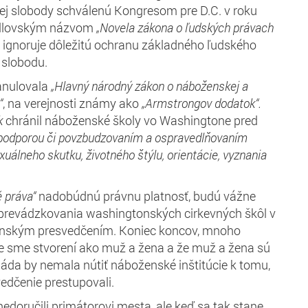
ej slobody schválenú Kongresom
pre D.C.
v roku
ellovským názvom
„Novela zákona o ľudsk
ých
práva
ch
 ignoruje dôležitú ochranu základného ľudského
 slobodu.
 anulovala
„H
lavn
ý národný
zákon o
nábožensk
ej a
“
, na verejnosti známy ako
„Armstrong
ov
do
datok
“.
k
chránil náboženské školy vo Washingtone pred
podpor
o
u
či
povzbudzovan
ím
a
ospravedlňovan
ím
xuáln
eho skutku
, životn
ého
štýl
u
, orientáci
e
, vyznania
é práva“
nadobúdnú právnu platnosť, budú vážne
prevádzkovania washingtonských cirkevných škôl v
enským presvedčením. Koniec koncov, mnoho
že sme stvorení ako muž a žena a že muž a žena sú
Vláda by nemala nútiť náboženské inštitúcie k tomu,
vedčenie prestupovali.
edoručili primátorovi mesta, ale keď sa tak stane,