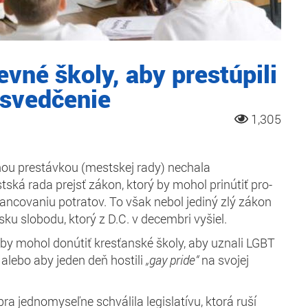
evné školy, aby prestúpili
esvedčenie
1,305
nou prestávkou (mestskej rady) nechala
ká rada prejsť zákon, ktorý by mohol prinútiť pro-
inancovaniu potratov. To však nebol jediný zlý zákon
ku slobodu, ktorý z D.C. v decembri vyšiel.
y mohol donútiť kresťanské školy, aby uznali LGBT
alebo aby jeden deň hostili
„gay pride“
na svojej
a jednomyseľne schválila legislatívu, ktorá ruší