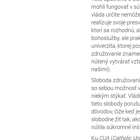
mohli fungovať v s
vláda určite nemôž
realizuje svoje presv
ktorí sa rozhodnú, 
bohoslužby, ale prak
univerzita, ktorej po
združovanie znamená
nútený vytvárať vzť
našimi).
Sloboda združovani
so sebou možnosť v
niekým stýkať. Vládn
tieto slobody poruš
dôvodov, čiže keď j
slobodne žiť tak, ak
nútila súkromné inš
Ku
CUA
(
Catholic Un