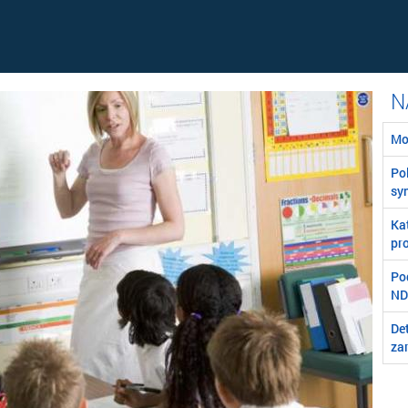
Mo
Poľ
syn
Ka
pro
Po
ND
Det
za