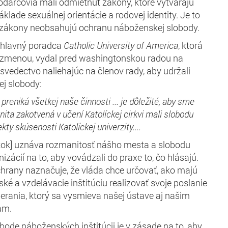
darcovia mali odmietnuť zákony, ktoré vytvárajú
klade sexuálnej orientácie a rodovej identity. Je to
to zákony neobsahujú ochranu náboženskej slobody.
, hlavný poradca
Catholic University of America
, ktorá
 zmenou, vydal pred washingtonskou radou na
svedectvo naliehajúc na členov rady, aby udržali
j slobody:
i preniká všetkej naše činnosti ... je dôležité, aby sme
ita zakotvená v učení Katolíckej cirkvi mali slobodu
ty skúsenosti Katolíckej univerzity....
ok] uznáva rozmanitosť nášho mesta a slobodu
ácií na to, aby vovádzali do praxe to, čo hlásajú.
chrany naznačuje, že vláda chce určovať, ako majú
é a vzdelávacie inštitúciu realizovať svoje poslanie
vtierania, ktorý sa vysmieva našej ústave aj našim
am.
bode náboženských inštitúcii je v zásade na to, aby