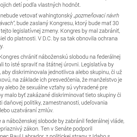
ojich detí podľa vlastných hodnôt.
 nebude vetovať wahingtonský
„pozmeňovací návrh
áva
ch“
, bude zaslaný Kongresu, ktorý bude mať 30
tejto legislatívnej zmeny. Kongres by mal zabrániť,
el do platnosti. V D.C. by sa tak obnovila ochrana
y.
Kongres chrániť náboženskú slobodu na federálnej
i to isté spraviť na štátnej úrovni. Legislatíva by
 aby diskriminovala jednotlivca alebo skupinu, či už
kovú, na základe ich presvedčenia, že manželstvo je
y alebo že sexuálne vzťahy sú vyhradené pre
y malo byť zakázané diskriminovať tieto skupiny či
ti daňovej politiky, zamestnanosti, udeľovania
 alebo uzatváraní zmlúv.
a náboženskej slobode by zabránil federálnej vláde,
epriaznivý zákon. Ten v Senáte podporil
ec Raul Labrador, z politickej strany z Idaho s