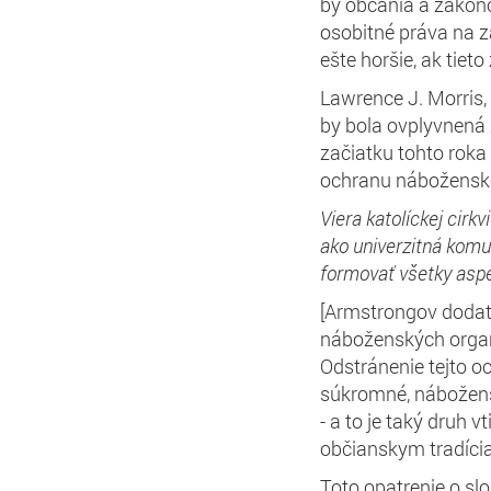
by občania a zákono
osobitné práva na zá
ešte horšie, ak tie
Lawrence J. Morris
by bola ovplyvnená
začiatku tohto roka 
ochranu náboženske
Viera katolíckej cirkv
ako univerzitná komun
formovať všetky aspek
[Armstrongov dodat
náboženských organiz
Odstránenie tejto o
súkromné, nábožensk
- a to je taký druh 
občianskym tradíci
Toto opatrenie o slo