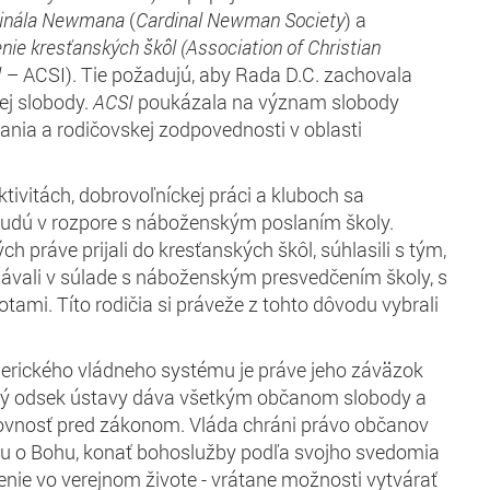
inál
a
Newman
a
(
Cardinal Newman Society
) a
enie kresťanských škôl
(Association of Christian
l –
ACSI). Tie požadujú, aby Rada D.C. zachovala
j slobody.
ACSI
poukázala na význam slobody
nia a rodičovskej zodpovednosti v oblasti
ivitách, dobrovoľníckej práci a kluboch sa
budú v rozpore s náboženským poslaním školy.
ch práve prijali do kresťanských škôl, súhlasili s tým,
elávali v súlade s náboženským presvedčením školy, s
tami. Títo rodičia si práveže z tohto dôvodu vybrali
merického vládneho systému je práve jeho záväzok
rvý odsek ústavy dáva všetkým občanom slobody a
 rovnosť pred zákonom. Vláda chráni právo občanov
du o Bohu, konať bohoslužby podľa svojho svedomia
čenie vo verejnom živote - vrátane možnosti vytvárať