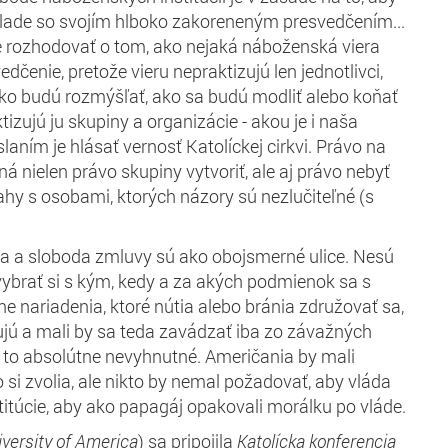
úlade so svojím hlboko zakoreneným presvedčením...
e rozhodovať o tom, ako nejaká náboženská viera
edčenie, pretože vieru nepraktizujú len jednotlivci,
ako budú rozmýšľať, ako sa budú modliť alebo koňať
tizujú ju skupiny a organizácie - akou je i naša
slaním je hlásať vernosť Katolíckej cirkvi. Právo na
 nielen právo skupiny vytvoriť, ale aj právo nebyť
ahy s osobami, ktorých názory sú nezlučiteľné (s
a a sloboda zmluvy sú ako obojsmerné ulice. Nesú
ybrať si s kým, kedy a za akých podmienok sa s
e nariadenia, ktoré nútia alebo bránia združovať sa,
ujú a mali by sa teda zavádzať iba zo závažných
e to absolútne nevyhnutné. Američania by mali
o si zvolia, ale nikto by nemal požadovať, aby vláda
titúcie, aby ako papagáj opakovali morálku po vláde.
iversity of America
) sa pripojila
K
atolíck
a
konferenci
a