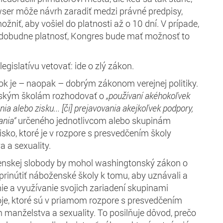
ser môže návrh zaradiť medzi právné predpisy,
žniť, aby vošiel do platnosti až o 10 dní. V prípade,
dobudne platnosť, Kongres bude mať možnosť to
egislatívu vetovať: ide o zlý zákon.
k je – naopak – dobrým zákonom verejnej politiky.
ským školám rozhodovať o
„použ
ívaní
akéhokoľvek
enia alebo
zisku
... [
či
]
prejavovania
ak
ej
koľvek
podpory
,
ani
a“
určeného jednotlivcom alebo skupinám
sko, ktoré je v rozpore s presvedčením školy
 a sexuality.
nskej slobody by mohol washingtonský zákon o
 prinútiť náboženské školy k tomu, aby uznávali a
ie a využívanie svojich zariadení skupinami
je, ktoré sú v priamom rozpore s presvedčením
 manželstva a sexuality. To posilňuje dôvod, prečo