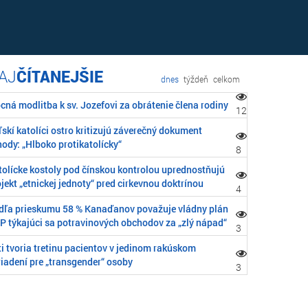
ČÍTANEJŠIE
dnes
týždeň
celkom
cná modlitba k sv. Jozefovi za obrátenie člena rodiny
12
skí katolíci ostro kritizujú záverečný dokument
ody: „Hlboko protikatolícky“
8
tolícke kostoly pod čínskou kontrolou uprednostňujú
jekt „etnickej jednoty“ pred cirkevnou doktrínou
4
dľa prieskumu 58 % Kanaďanov považuje vládny plán
P týkajúci sa potravinových obchodov za „zlý nápad“
3
i tvoria tretinu pacientov v jedinom rakúskom
riadení pre „transgender“ osoby
3