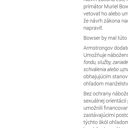
primátor Muriel Bow
vetovať ho alebo umo
že návrh zákona na
napraviť.
Bowser by mal túto l
Armstrongov dodato
Umožňuje nábožen
fondu, služb
y
, zariad
schváleni
a
alebo uzn
obhajujúcim stanovi
ohľadom manželstva
Bez ochrany nábože
sexuálnej orientácii
umožnili financovan
zastávajúcimi posto
týchto škôl ohľadom