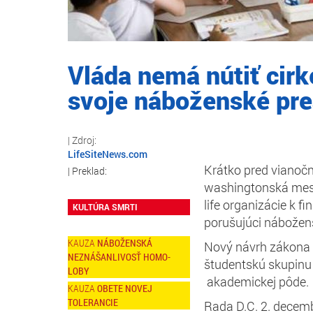
Vláda nemá nútiť cirk
svoje náboženské pr
LifeSiteNews.com
Krátko pred vianoč
washingtonská mests
life organizácie k f
KULTÚRA SMRTI
porušujúci nábožens
NÁBOŽENSKÁ
Nový návrh zákona b
NEZNÁŠANLIVOSŤ HOMO-
študentskú skupinu 
LOBY
akademickej pôde.
OBETE NOVEJ
TOLERANCIE
Rada D.C. 2. decembr