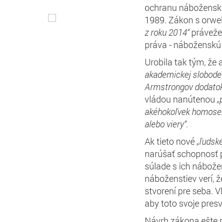
ochranu nábožensk
1989. Zákon s orw
z roku
2014“
práveže
práva - náboženskú
Urobila tak tým, že
akademickej
slobod
e
Armstrong
ov dodato
vládou nanútenou
„
ak
ého
koľvek homose
alebo viery“.
Ak tieto nové
„ľudsk
narúšať schopnosť 
súlade s ich nábož
náboženstiev verí, 
stvorení pre seba. 
aby toto svoje pres
Návrh zákona ešte n