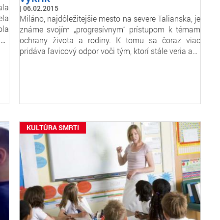
la
06.02.2015
ela
Miláno, najdôležitejšie mesto na severe Talianska, je
ola
známe svojím „progresívnym“ prístupom k témam
i…
ochrany života a rodiny. K tomu sa čoraz viac
pridáva ľavicový odpor voči tým, ktorí stále veria a…
KULTÚRA SMRTI