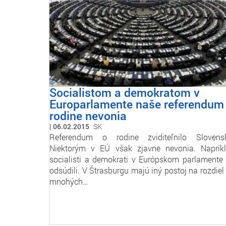
Socialistom a demokratom v
Europarlamente naše referendum
rodine nevonia
06.02.2015
SK
Referendum o rodine zviditeľnilo Slovens
Niektorým v EÚ však zjavne nevonia. Naprík
socialisti a demokrati v Európskom parlamente
odsúdili. V Štrasburgu majú iný postoj na rozdiel
mnohých…