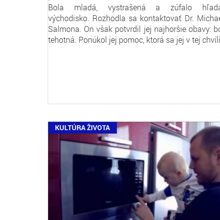
Bola mladá, vystrašená a zúfalo hľada
východisko. Rozhodla sa kontaktovať Dr. Micha
Salmona. On však potvrdil jej najhoršie obavy: b
tehotná. Ponúkol jej pomoc, ktorá sa jej v tej chvíl
KULTÚRA ŽIVOTA