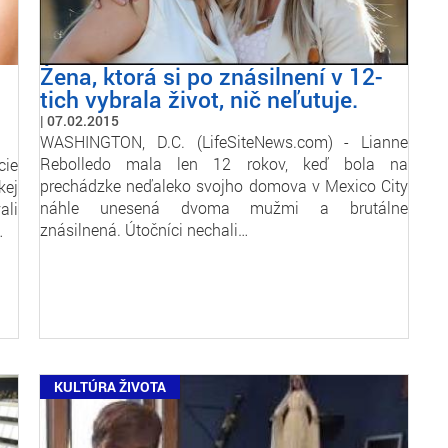
Žena, ktorá si po znásilnení v 12-
tich vybrala život, nič neľutuje.
07.02.2015
WASHINGTON, D.C. (LifeSiteNews.com) - Lianne
Rebolledo mala len 12 rokov, keď bola na
cie
prechádzke neďaleko svojho domova v Mexico City
kej
náhle unesená dvoma mužmi a brutálne
ali
znásilnená. Útočníci nechali…
…
KULTÚRA ŽIVOTA