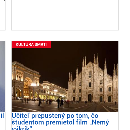
…
KULTÚRA SMRTI
il
Učiteľ prepustený po tom, čo
študentom premietol film „Nemý
výkrik“