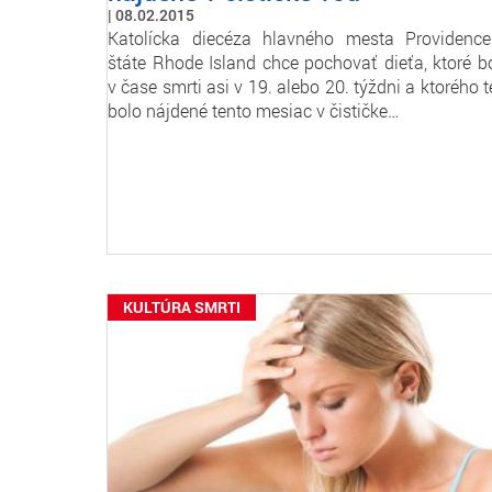
08.02.2015
Katolícka diecéza hlavného mesta Providenc
štáte Rhode Island chce pochovať dieťa, ktoré b
v čase smrti asi v 19. alebo 20. týždni a ktorého t
bolo nájdené tento mesiac v čističke…
KULTÚRA SMRTI