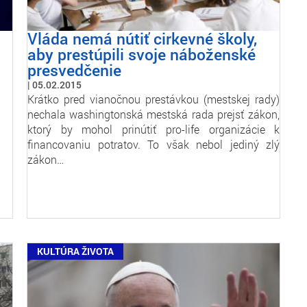
Vláda nemá nútiť cirkevné školy,
aby prestúpili svoje náboženské
presvedčenie
05.02.2015
Krátko pred vianočnou prestávkou (mestskej rady)
nechala washingtonská mestská rada prejsť zákon,
ktorý by mohol prinútiť pro-life organizácie k
financovaniu potratov. To však nebol jediný zlý
zákon…
KULTÚRA ŽIVOTA