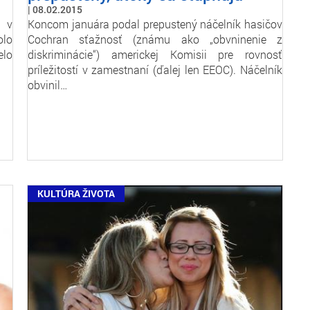
08.02.2015
e v
Koncom januára podal prepustený náčelník hasičov
olo
Cochran sťažnosť (známu ako „obvninenie z
elo
diskriminácie“) americkej Komisii pre rovnosť
príležitostí v zamestnaní (ďalej len EEOC). Náčelník
obvinil…
KULTÚRA ŽIVOTA