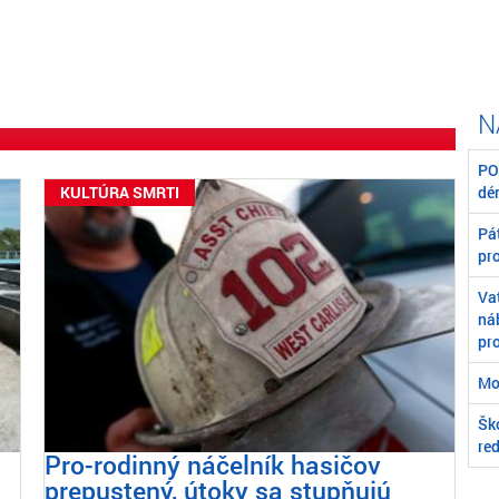
oj júnový modlitebný úmysel
zatiaľ čo aktivisti z LGBT
slavujú „pride“
POZ
KULTÚRA SMRTI
dé
Pát
pr
Va
ná
pr
Mo
Škó
re
Pro-rodinný náčelník hasičov
prepustený, útoky sa stupňujú