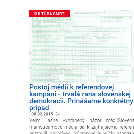
KULTÚRA SMRTI
Postoj médií k referendovej
kampani - trvalá rana slovenskej
demokracii. Prinášame konkrétny
prípad
06.02.2015
SK
Veľmi jasne vyhranený názor médiíSloven
mainstreamové médiá sa k zajtrajšiemu refere
postavili negatívne. Súkromné televízia Markíz