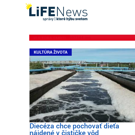
Pápež Lev vyhlásil sv
za „hodnoty športu“, 
komunity o
KULTÚRA SMRTI
KULTÚRA ŽIVOTA
Diecéza chce pochovať dieťa
nájdené v čističke vôd