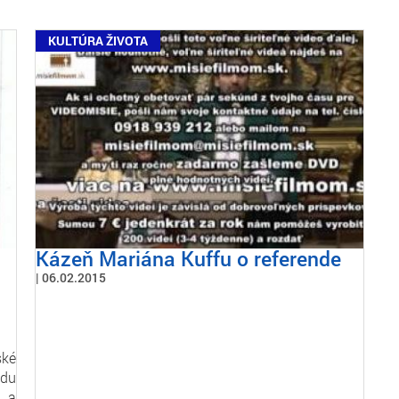
KULTÚRA ŽIVOTA
Kázeň Mariána Kuffu o referende
06.02.2015
ské
ndu
a a