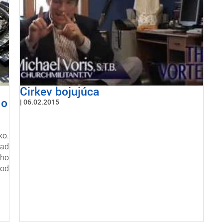
Cirkev bojujúca
 o
06.02.2015
ko.
lad
 ho
 od