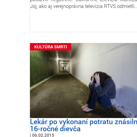
Joj, ako aj verejnoprávna televízia RTVS odmietli
KULTÚRA SMRTI
Lekár po vykonaní potratu znásiln
16-ročné dievča
06.02.2015