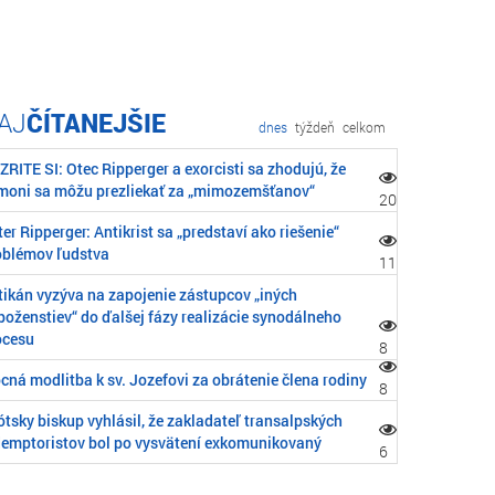
ČÍTANEJŠIE
dnes
týždeň
celkom
RITE SI: Otec Ripperger a exorcisti sa zhodujú, že
moni sa môžu prezliekať za „mimozemšťanov“
20
er Ripperger: Antikrist sa „predstaví ako riešenie“
oblémov ľudstva
11
tikán vyzýva na zapojenie zástupcov „iných
boženstiev“ do ďalšej fázy realizácie synodálneho
ocesu
8
cná modlitba k sv. Jozefovi za obrátenie člena rodiny
8
tsky biskup vyhlásil, že zakladateľ transalpských
demptoristov bol po vysvätení exkomunikovaný
6