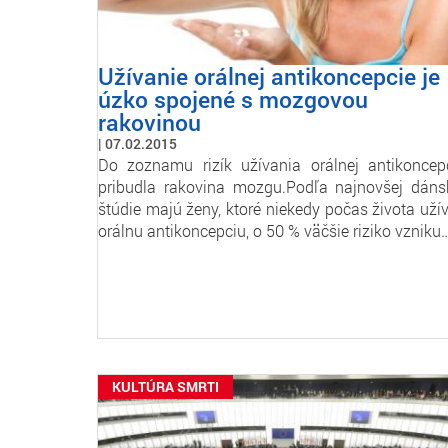
Užívanie orálnej antikoncepcie je
úzko spojené s mozgovou
rakovinou
07.02.2015
Do zoznamu rizík užívania orálnej antikoncep
pribudla rakovina mozgu.Podľa najnovšej dáns
štúdie majú ženy, ktoré niekedy počas života užív
orálnu antikoncepciu, o 50 % väčšie riziko vzniku
KULTÚRA SMRTI