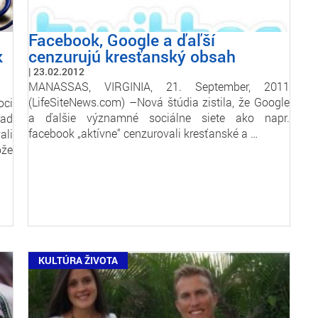
Facebook, Google a ďaľší
k
cenzurujú kresťanský obsah
23.02.2012
MANASSAS, VIRGINIA, 21. September, 2011
(LifeSiteNews.com) –Nová štúdia zistila, že Google
oci
a ďalšie významné sociálne siete ako napr.
nad
facebook „aktívne“ cenzurovali kresťanské a …
ali
ôže
KULTÚRA ŽIVOTA