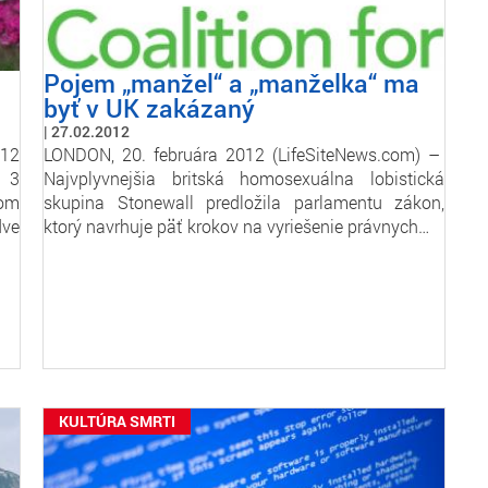
Pojem „manžel“ a „manželka“ ma
byť v UK zakázaný
27.02.2012
12
LONDON, 20. februára 2012 (LifeSiteNews.com) –
s 3
Najvplyvnejšia britská homosexuálna lobistická
tom
skupina Stonewall predložila parlamentu zákon,
dve
ktorý navrhuje päť krokov na vyriešenie právnych…
KULTÚRA SMRTI