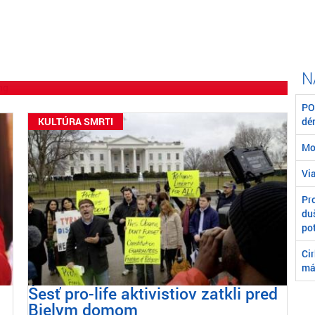
Kňazi-homosexuáli žijúci v
presadzuje James Martin,
vätnosť“ kňazstva
POZ
KULTÚRA SMRTI
dé
Mo
Vi
Pr
du
po
Ci
má
Šesť pro-life aktivistiov zatkli pred
Bielym domom