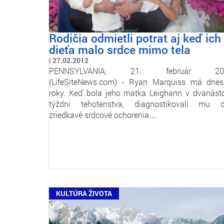
Rodičia odmietli potrat aj keď ich
dieťa malo srdce mimo tela
27.02.2012
PENNSYLVANIA, 21. február 20
(LifeSiteNews.com) - Ryan Marquiss má dne
roky. Keď bola jeho matka Leighann v dvanás
týždni tehotenstva, diagnostikovali mu 
zriedkavé srdcové ochorenia.…
KULTÚRA ŽIVOTA