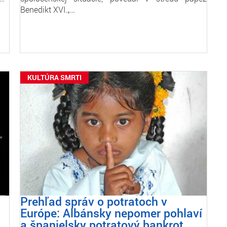
Benedikt XVI.„…
KULTÚRA SMRTI
Prehľad správ o potratoch v
Európe: Albánsky nepomer pohlaví
a španielsky potratový bankrot