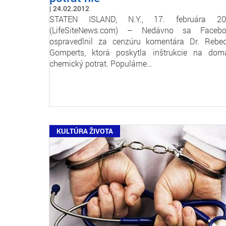
24.02.2012
STATEN ISLAND, N.Y., 17. februára 20
(LifeSiteNews.com) – Nedávno sa Facebo
ospravedlnil za cenzúru komentára Dr. Rebe
Gomperts, ktorá poskytla inštrukcie na dom
chemický potrat. Populárne…
KULTÚRA ŽIVOTA