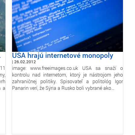
.
USA hrajú internetové monopoly
26.02.2012
11
image: www.freeimages.co.uk USA sa snaží o
ny,
kontrolu nad internetom, ktorý je nástrojom jeho
vrh
zahraničnej politiky. Spisovateľ a politológ Igor
h a
Panarin verí, že Sýria a Rusko boli vybrané ako…