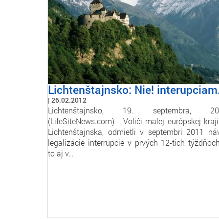
Lichtenštajnsko: Nie! interupciam
26.02.2012
Lichtenštajnsko, 19. septembra, 20
(LifeSiteNews.com) - Voliči malej európskej kraji
Lichtenštajnska, odmietli v septembri 2011 ná
legalizácie interrupcie v prvých 12-tich týždňoc
to aj v…