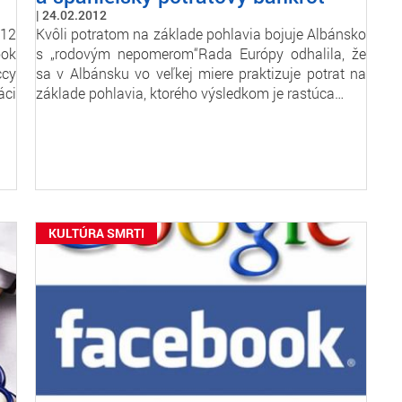
24.02.2012
12
Kvôli potratom na základe pohlavia bojuje Albánsko
ok
s „rodovým nepomerom“Rada Európy odhalila, že
ccy
sa v Albánsku vo veľkej miere praktizuje potrat na
áci
základe pohlavia, ktorého výsledkom je rastúca…
KULTÚRA SMRTI