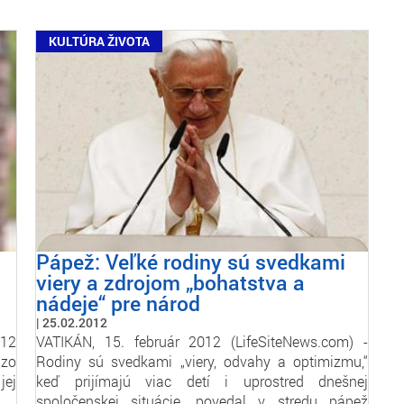
KULTÚRA ŽIVOTA
Pápež: Veľké rodiny sú svedkami
viery a zdrojom „bohatstva a
nádeje“ pre národ
25.02.2012
12
VATIKÁN, 15. február 2012 (LifeSiteNews.com) -
 zo
Rodiny sú svedkami „viery, odvahy a optimizmu,“
jej
keď prijímajú viac detí i uprostred dnešnej
a…
spoločenskej situácie, povedal v stredu pápež