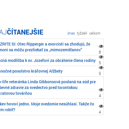
ČÍTANEJŠIE
dnes
týždeň
celkom
RITE SI: Otec Ripperger a exorcisti sa zhodujú, že
moni sa môžu prezliekať za „mimozemšťanov“
8
cná modlitba k sv. Jozefovi za obrátenie člena rodiny
5
anočné posolstvo kráľovnej Alžbety
5
o-life veteránka Linda Gibbonsová poslaná na súd pre
ševné zdravie za svedectvo pred torontskou
tratovou továrňou
4
rkev hovorí jedno. Moje svedomie nesúhlasí. Takže čo
m robiť?
4