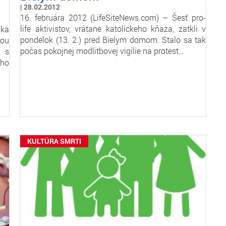
28.02.2012
16. februára 2012 (LifeSiteNews.com) – Šesť pro-
life aktivistov, vrátane katolíckeho kňaza, zatkli v
ska
pondelok (13. 2.) pred Bielym domom. Stalo sa tak
jou
počas pokojnej modlitbovej vigílie na protest…
u s
ého
KULTÚRA SMRTI