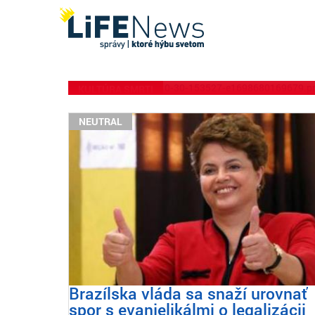
Arcibiskup Viganò: „
celibáte“, ktorých 
„urážajú pos
KULTÚRA SMRTI
NEUTRAL
Brazílska vláda sa snaží urovnať
spor s evanjelikálmi o legalizácii