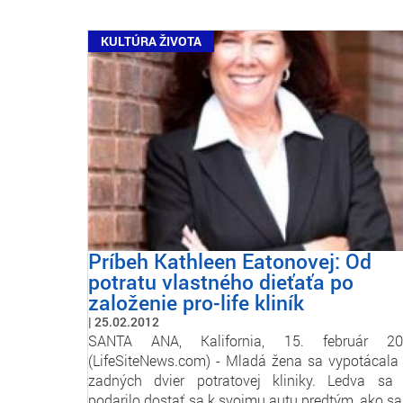
KULTÚRA ŽIVOTA
Príbeh Kathleen Eatonovej: Od
potratu vlastného dieťaťa po
založenie pro-life kliník
25.02.2012
SANTA ANA, Kalifornia, 15. február 20
(LifeSiteNews.com) - Mladá žena sa vypotácala
zadných dvier potratovej kliniky. Ledva sa 
podarilo dostať sa k svojmu autu predtým, ako s