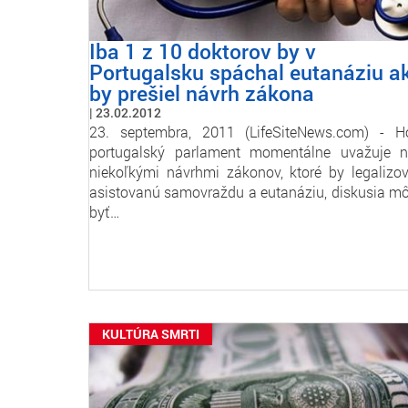
Iba 1 z 10 doktorov by v
Portugalsku spáchal eutanáziu a
by prešiel návrh zákona
23.02.2012
23. septembra, 2011 (LifeSiteNews.com) - H
portugalský parlament momentálne uvažuje 
niekoľkými návrhmi zákonov, ktoré by legalizov
asistovanú samovraždu a eutanáziu, diskusia m
byť…
KULTÚRA SMRTI