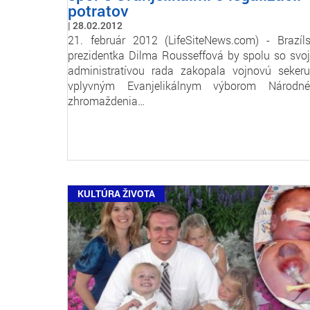
potratov
28.02.2012
21. február 2012 (LifeSiteNews.com) - Brazíl
prezidentka Dilma Rousseffová by spolu so svo
administratívou rada zakopala vojnovú seker
vplyvným Evanjelikálnym výborom Národn
zhromaždenia…
KULTÚRA ŽIVOTA