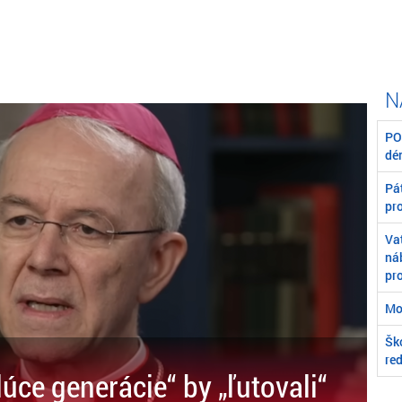
POZ
dé
Pát
pr
Va
ná
pr
Mo
Škó
re
úce generácie“ by „ľutovali“