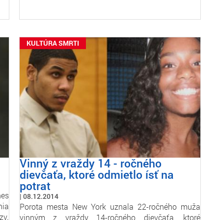
KULTÚRA SMRTI
Vinný z vraždy 14 - ročného
dievčaťa, ktoré odmietlo ísť na
potrat
nes
08.12.2014
nia
Porota mesta New York uznala 22-ročného muža
zv.
vinným z vraždy 14-ročného dievčaťa, ktoré