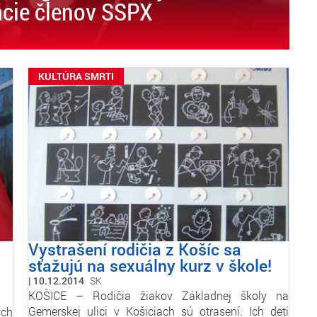
cie členov SSPX
KULTÚRA SMRTI
Vystrašení rodičia z Košíc sa
sťažujú na sexuálny kurz v škole!
10.12.2014
SK
KOŠICE – Rodičia žiakov Základnej školy na
Gemerskej ulici v Košiciach sú otrasení. Ich deti
ých