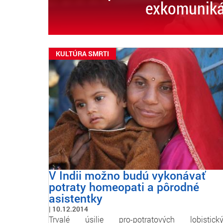
exkomuniká
KULTÚRA SMRTI
V Indii možno budú vykonávať
potraty homeopati a pôrodné
asistentky
10.12.2014
Trvalé úsilie pro-potratových lobistick