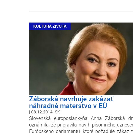
KULTÚRA ŽIVOTA
Záborská navrhuje zakázať
náhradné materstvo v EÚ
08.12.2014
SK
Slovenská europoslankyňa Anna Záborská d
oznámila, že pripravila návrh písomného uznese
Európskeho parlamentu, ktoré požaduje zákaz t