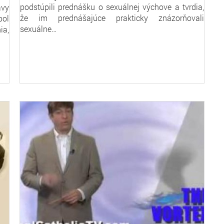
podstúpili prednášku o sexuálnej výchove a tvrdia,
avy
že im prednášajúce prakticky znázorňovali
bol
sexuálne…
ia,