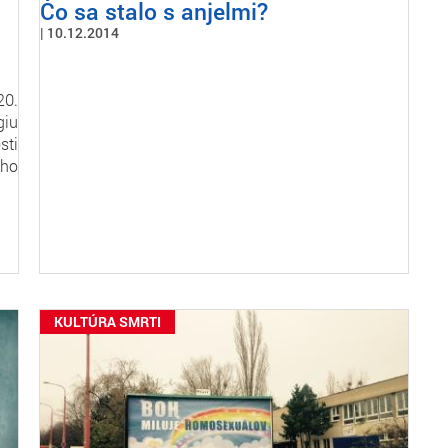
Čo sa stalo s anjelmi?
10.12.2014
20.
giu
sti
ého
KULTÚRA SMRTI