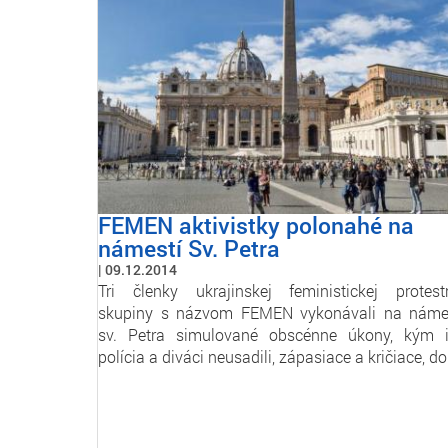
FEMEN aktivistky polonahé na
námestí Sv. Petra
09.12.2014
Tri členky ukrajinskej feministickej protest
skupiny s názvom FEMEN vykonávali na náme
sv. Petra simulované obscénne úkony, kým 
polícia a diváci neusadili, zápasiace a kričiace, d