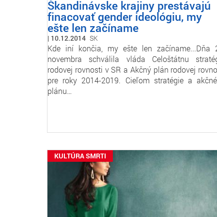
Škandinávske krajiny prestávajú
finacovať gender ideológiu, my
ešte len začíname
10.12.2014
SK
Kde iní končia, my ešte len začíname...Dňa 
novembra schválila vláda Celoštátnu straté
rodovej rovnosti v SR a Akčný plán rodovej rovno
pre roky 2014-2019. Cieľom stratégie a akčn
plánu…
KULTÚRA SMRTI