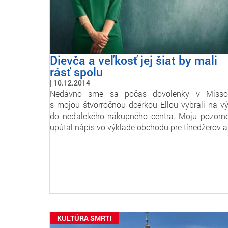
Dievča a veľkosť jej šiat by mali
rásť spolu
10.12.2014
Nedávno sme sa počas dovolenky v Misso
s mojou štvorročnou dcérkou Ellou vybrali na vý
do neďalekého nákupného centra. Moju pozorn
upútal nápis vo výklade obchodu pre tínedžerov 
KULTÚRA SMRTI