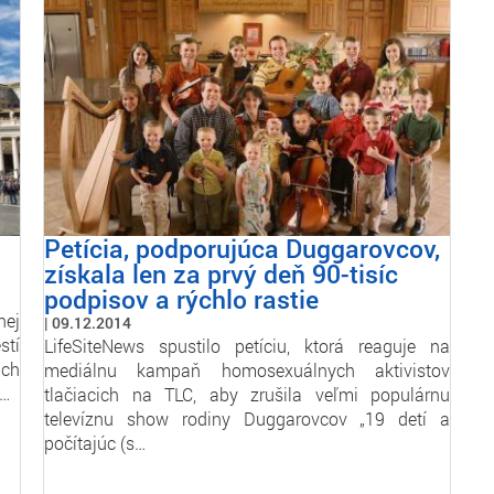
Petícia, podporujúca Duggarovcov,
získala len za prvý deň 90-tisíc
podpisov a rýchlo rastie
nej
09.12.2014
stí
LifeSiteNews spustilo petíciu, ktorá reaguje na
ich
mediálnu kampaň homosexuálnych aktivistov
o…
tlačiacich na TLC, aby zrušila veľmi populárnu
televíznu show rodiny Duggarovcov „19 detí a
počítajúc (s…