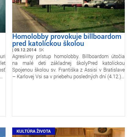
Homolobby provokuje billboardom
pred katolíckou školou
09.12.2014
SK
uri
Agresívny prístup homolobby. Billboardom útočia
let
na malé deti základnej školyPred katolíckou
osť
Spojenou školou sv. Františka z Assisi v Bratislave
a…
– Karlovej Vsi sa v priebehu posledných dní (4.12.)…
KULTÚRA ŽIVOTA