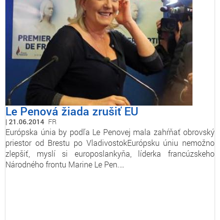
Le Penová žiada zrušiť EU
21.06.2014
FR
Európska únia by podľa Le Penovej mala zahŕňať obrovský
priestor od Brestu po VladivostokEurópsku úniu nemožno
zlepšiť, myslí si europoslankyňa, líderka francúzskeho
Národného frontu Marine Le Pen.…