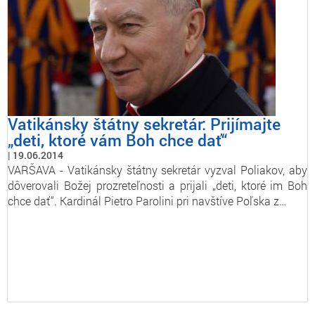
Vatikánsky štátny sekretár: Prijímajte
„deti, ktoré vám Boh chce dať“
19.06.2014
VARŠAVA - Vatikánsky štátny sekretár vyzval Poliakov, aby
dôverovali Božej prozreteľnosti a prijali „deti, ktoré im Boh
chce dať“. Kardinál Pietro Parolini pri navštíve Poľska z…