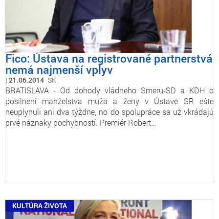
Fico: Ústava na registrované partnerstvá
nemá najmenší vplyv
21.06.2014
SK
BRATISLAVA - Od dohody vládneho Smeru-SD a KDH o
posilnení manželstva muža a ženy v Ústave SR ešte
neuplynuli ani dva týždne, no do spolupráce sa už vkrádajú
prvé náznaky pochybností. Premiér Robert…
KULTÚRA ŽIVOTA