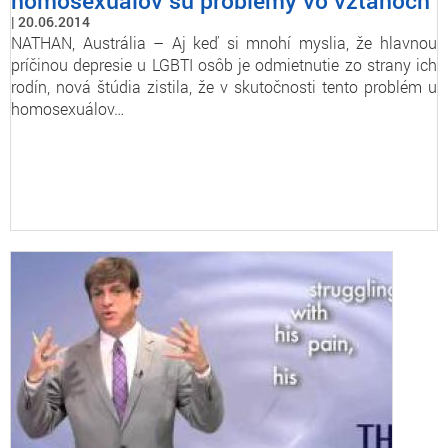
homosexuálov sú problémy vo vzťahoch
20.06.2014
NATHAN, Austrália – Aj keď si mnohí myslia, že hlavnou
príčinou depresie u LGBTI osôb je odmietnutie zo strany ich
rodín, nová štúdia zistila, že v skutočnosti tento problém u
homosexuálov…