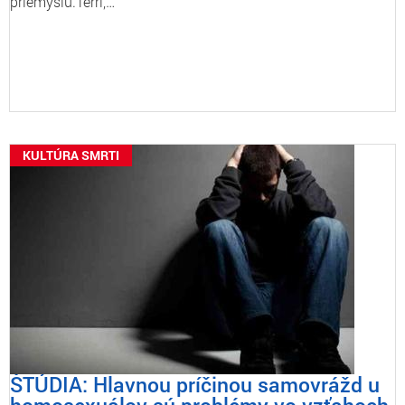
priemyslu.Terri,…
KULTÚRA SMRTI
ŠTÚDIA: Hlavnou príčinou samovrážd u