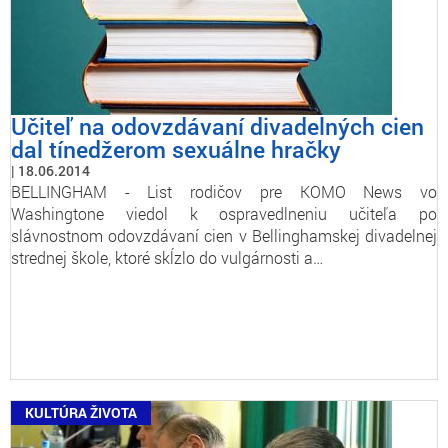
Učiteľ na odovzdávaní divadelných cien
dal tínedžerom sexuálne hračky
18.06.2014
BELLINGHAM - List rodičov pre KOMO News vo
Washingtone viedol k ospravedlneniu učiteľa po
slávnostnom odovzdávaní cien v Bellinghamskej divadelnej
strednej škole, ktoré skĺzlo do vulgárnosti a…
KULTÚRA ŽIVOTA