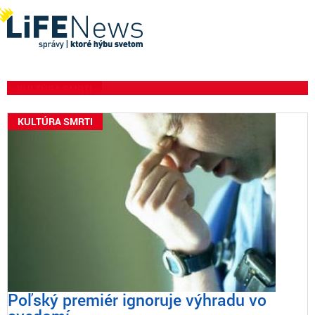
dostáva peniaze daňových
poplatníkov od škótskej
vlády
KULTÚRA SMRTI
KULTÚRA SMRTI
Poľský premiér ignoruje výhradu vo