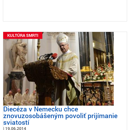
KULTÚRA SMRTI
Diecéza v Nemecku chce
znovuzosobášeným povoliť prijímanie
sviatostí
19.06.2014