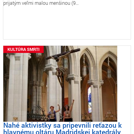
prijatým veľmi malou menšinou (9…
KULTÚRA SMRTI
Nahé aktivistky sa pripevnili reťazou k
hlavnému oltáru Madridskej katedrály