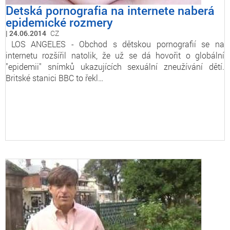
Detská pornografia na internete naberá
epidemické rozmery
24.06.2014
CZ
LOS ANGELES - Obchod s dětskou pornografií se na
internetu rozšířil natolik, že už se dá hovořit o globální
"epidemii" snímků ukazujících sexuální zneužívání dětí.
Britské stanici BBC to řekl…