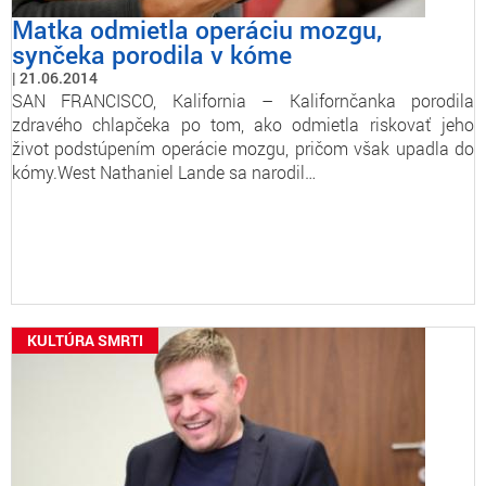
Matka odmietla operáciu mozgu,
synčeka porodila v kóme
21.06.2014
SAN FRANCISCO, Kalifornia – Kalifornčanka porodila
zdravého chlapčeka po tom, ako odmietla riskovať jeho
život podstúpením operácie mozgu, pričom však upadla do
kómy.West Nathaniel Lande sa narodil…
KULTÚRA SMRTI