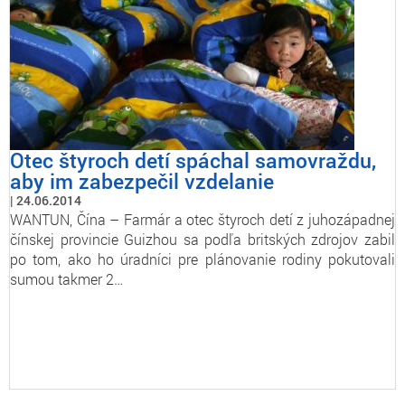
Otec štyroch detí spáchal samovraždu,
aby im zabezpečil vzdelanie
24.06.2014
WANTUN, Čína – Farmár a otec štyroch detí z juhozápadnej
čínskej provincie Guizhou sa podľa britských zdrojov zabil
po tom, ako ho úradníci pre plánovanie rodiny pokutovali
sumou takmer 2…